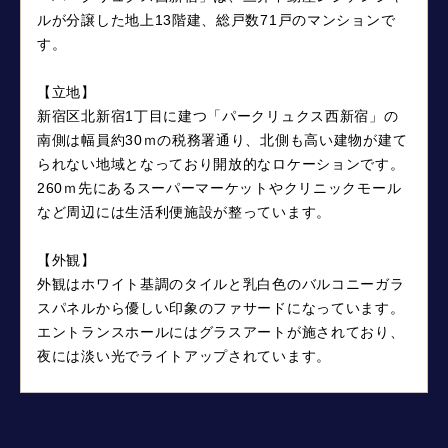
ルが分譲した地上13階建、総戸数71戸のマンションで
す。
【立地】
新宿区北新宿1丁目に建つ「パークリュクス西新宿」の
南側は幅員約30ｍの税務署通り、北側も高い建物が建て
られない地域となっており開放的なロケーションです。
260ｍ先にあるスーパーマーケットやクリニックモール
など周辺には生活利便施設が整っています。
【外観】
外観はホワイト基調のタイルと乳白色のバルコニーガラ
スパネルから優しい印象のファサードになっています。
エントランスホールにはグラスアートが施されており、
夜には淡い光でライトアップされています。