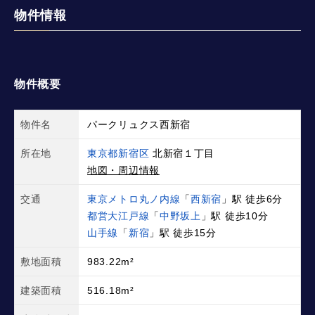
物件情報
物件概要
物件名
パークリュクス西新宿
所在地
東京都新宿区
北新宿１丁目
地図・周辺情報
交通
東京メトロ丸ノ内線
「
西新宿
」駅 徒歩6分
都営大江戸線
「
中野坂上
」駅 徒歩10分
山手線
「
新宿
」駅 徒歩15分
敷地面積
983.22m²
建築面積
516.18m²