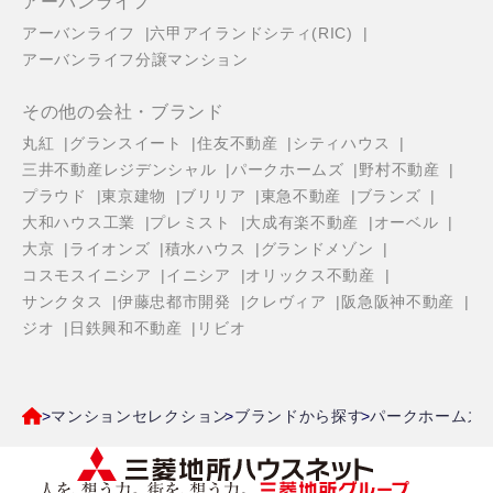
アーバンライフ
アーバンライフ
六甲アイランドシティ(RIC)
アーバンライフ分譲マンション
その他の会社・ブランド
丸紅
グランスイート
住友不動産
シティハウス
三井不動産レジデンシャル
パークホームズ
野村不動産
プラウド
東京建物
ブリリア
東急不動産
ブランズ
大和ハウス工業
プレミスト
大成有楽不動産
オーベル
大京
ライオンズ
積水ハウス
グランドメゾン
コスモスイニシア
イニシア
オリックス不動産
サンクタス
伊藤忠都市開発
クレヴィア
阪急阪神不動産
ジオ
日鉄興和不動産
リビオ
マンションセレクション
ブランドから探す
パークホームズ