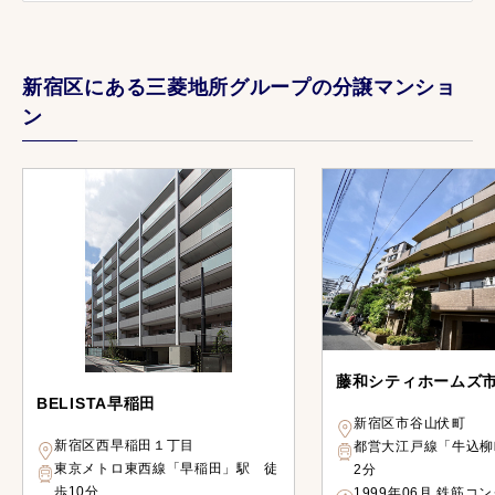
新宿区にある三菱地所グループの分譲マンショ
ン
藤和シティホームズ
BELISTA早稲田
新宿区市谷山伏町
新宿区西早稲田１丁目
都営大江戸線「牛込柳
東京メトロ東西線「早稲田」駅 徒
2分
歩10分
1999年06月 鉄筋コ