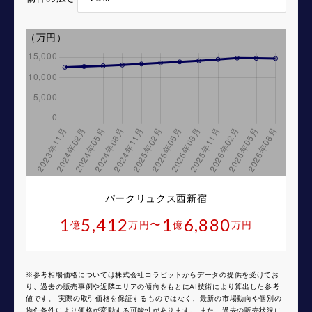
（万円）
パークリュクス西新宿
1
5,412
1
6,880
〜
億
万円
億
万円
※参考相場価格については株式会社コラビットからデータの提供を受けてお
り、過去の販売事例や近隣エリアの傾向をもとにAI技術により算出した参考
値です。 実際の取引価格を保証するものではなく、最新の市場動向や個別の
物件条件により価格が変動する可能性があります。 また、過去の販売状況に