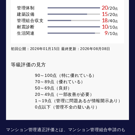
20
管理体制
/
20
点
15
建築設備
/
20
点
18
管理組合収支
/
40
点
10
耐震診断
/
10
点
9
生活関連
/
10
点
初回公開：2026年01月15日 最終更新：2026年08月08日
等級評価の見方
90～100点（特に優れている）
70～89点（優れている）
50～69点（良好）
20～49点（一部改善が必要）
1～19点（管理に問題あるが情報開示あり）
0点以下（管理不全の疑いあり）
マンション管理適正評価とは、マンション管理組合申請のも