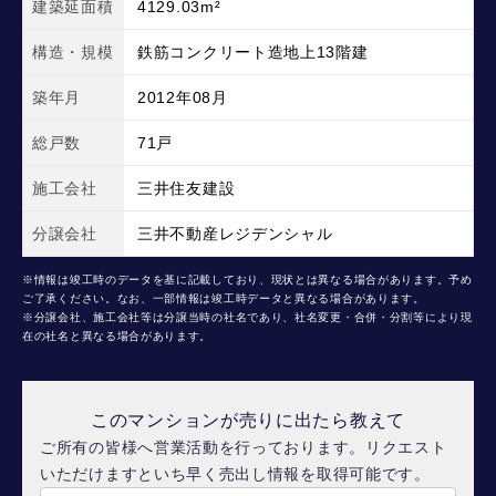
建築延面積
4129.03m²
構造・規模
鉄筋コンクリート造地上13階建
築年月
2012年08月
総戸数
71戸
施工会社
三井住友建設
分譲会社
三井不動産レジデンシャル
※情報は竣工時のデータを基に記載しており、現状とは異なる場合があります。予め
ご了承ください。なお、一部情報は竣工時データと異なる場合があります。
※分譲会社、施工会社等は分譲当時の社名であり、社名変更・合併・分割等により現
在の社名と異なる場合があります。
このマンションが売りに出たら教えて
ご所有の皆様へ営業活動を行っております。リクエスト
いただけますといち早く売出し情報を取得可能です。