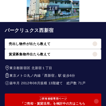
1 / 8
パークリュクス西新宿
売出し物件が出たら教えて
賃貸募集物件出たら教えて
東京都新宿区
北新宿１丁目
東京メトロ丸ノ内線
「
西新宿
」駅 徒歩6分
築年月 2012年08月
規模 13階建て
総戸数 71戸
ご所有者様専用ページ
「ご売却・賃貸活用」を検討中の方はこちら