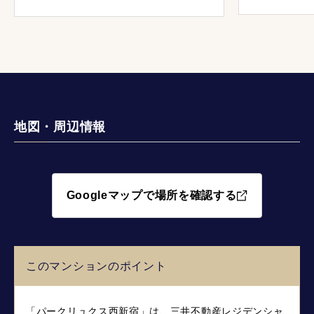
やり取りから、最後の決済まで対応が
丁寧で迅速で、とても信頼できる方な
ので、もし知り合いが不動産の売却、
購入の相談がありましたら三菱地所ハ
ウスネットを紹介したいと思います。
地図・周辺情報
Googleマップで場所を確認する
このマンションのポイント
「パークリュクス西新宿」は、三井不動産レジデンシャ