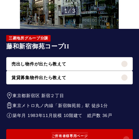
1 / 3
三菱地所グループ分譲
藤和新宿御苑コープII
売出し物件が出たら教えて
賃貸募集物件出たら教えて
東京都新宿区
新宿２丁目
東京メトロ丸ノ内線
「
新宿御苑前
」駅 徒歩1分
築年月 1983年11月
規模 10階建て
総戸数 36戸
ご所有者様専用ページ