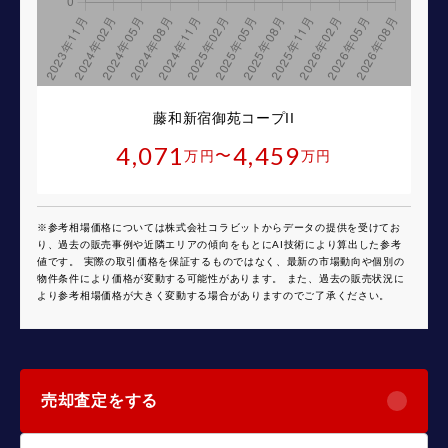
藤和新宿御苑コープII
4,071
4,459
〜
万円
万円
※参考相場価格については株式会社コラビットからデータの提供を受けてお
り、過去の販売事例や近隣エリアの傾向をもとにAI技術により算出した参考
値です。 実際の取引価格を保証するものではなく、最新の市場動向や個別の
物件条件により価格が変動する可能性があります。 また、過去の販売状況に
より参考相場価格が大きく変動する場合がありますのでご了承ください。
売却査定をする