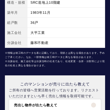
構造・規模
SRC造地上10階建
築年月
1983年11月
総戸数
36戸
施工会社
大平工業
分譲会社
藤和不動産
※情報は竣工時のデータを基に記載しており、現状とは異なる場合があります。予め
ご了承ください。なお、一部情報は竣工時データと異なる場合があります。
※分譲会社、施工会社等は分譲当時の社名であり、社名変更・合併・分割等により現
在の社名と異なる場合があります。
このマンションが売りに出たら教えて
ご所有の皆様へ営業活動を行っております。リクエスト
いただけますといち早く売出し情報を取得可能です。
売出し物件が出たら教えて