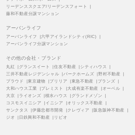
リーデンススクエア/リーデンスフォート
藤和不動産分譲マンション
アーバンライフ
アーバンライフ
六甲アイランドシティ(RIC)
アーバンライフ分譲マンション
その他の会社・ブランド
丸紅
グランスイート
住友不動産
シティハウス
三井不動産レジデンシャル
パークホームズ
野村不動産
プラウド
東京建物
ブリリア
東急不動産
ブランズ
大和ハウス工業
プレミスト
大成有楽不動産
オーベル
大京
ライオンズ
積水ハウス
グランドメゾン
コスモスイニシア
イニシア
オリックス不動産
サンクタス
伊藤忠都市開発
クレヴィア
阪急阪神不動産
ジオ
日鉄興和不動産
リビオ