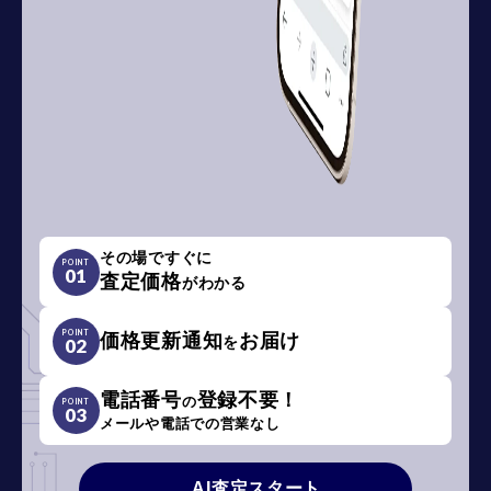
その場ですぐに
POINT
01
査定価格
がわかる
POINT
価格更新通知
お届け
を
02
電話番号
登録不要！
の
POINT
03
メールや電話での営業なし
AI査定スタート