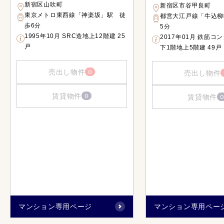
新宿区山吹町
新宿区市谷甲良町
東京メトロ東西線「神楽坂」駅 徒
都営大江戸線「牛込柳
歩6分
5分
1995年10月 SRC造地上12階建 25
2017年01月 鉄筋コ
戸
下1階地上5階建 49戸
売出し物件
0
売出し物件
賃貸物件
0
賃貸物件
0
マンション専用ページ
マンション専用ペー