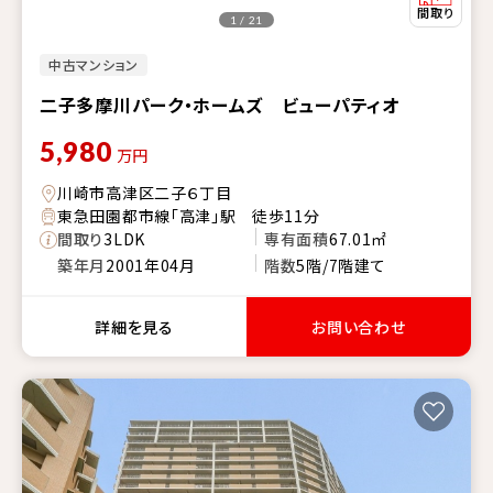
1 / 21
中古マンション
二子多摩川パーク・ホームズ ビューパティオ
5,980
万円
川崎市高津区二子６丁目
東急田園都市線「高津」駅 徒歩11分
間取り
3LDK
専有面積
67.01㎡
築年月
2001年04月
階数
5階/7階建て
詳細を見る
お問い合わせ