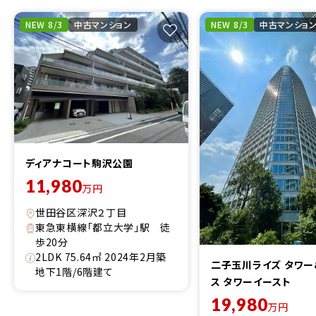
NEW 8/3
中古マンション
NEW 8/3
中古マンショ
ディアナコート駒沢公園
11,980
万円
世田谷区深沢２丁目
東急東横線「都立大学」駅 徒
歩20分
2LDK 75.64㎡ 2024年2月築
二子玉川ライズ タワー
地下1階/6階建て
ス タワーイースト
19,980
万円