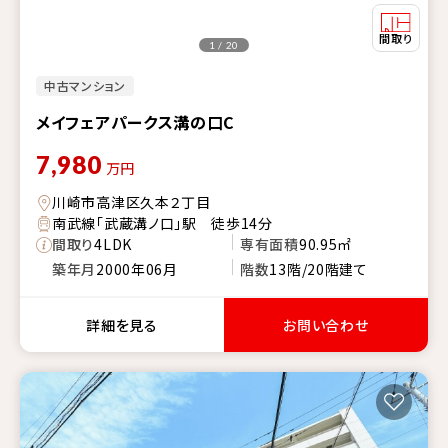
1 / 20
中古マンション
メイフェアパークス溝の口C
7,980
万円
川崎市高津区久本２丁目
南武線「武蔵溝ノ口」駅 徒歩14分
間取り
4LDK
専有面積
90.95㎡
築年月
2000年06月
階数
13階/20階建て
詳細を見る
お問い合わせ