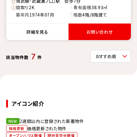
南武線「武蔵溝ノ口」駅 徒歩7分
間取り
2K
専有面積
38.93㎡
築年月
1974年07月
階数
4階/8階建て
詳細を見る
お問い合わせ
7
該当物件数
件
アイコン紹介
2週間以内に登録された新着物件
NEW
価格更新された物件
価格更新
オープンハウス開催
現地見学会開催