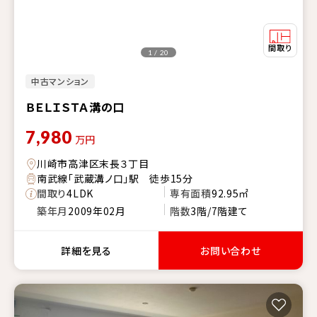
1 / 20
中古マンション
ＢＥＬＩＳＴＡ溝の口
7,980
万円
川崎市高津区末長３丁目
南武線「武蔵溝ノ口」駅 徒歩15分
間取り
4LDK
専有面積
92.95㎡
築年月
2009年02月
階数
3階/7階建て
詳細を見る
お問い合わせ