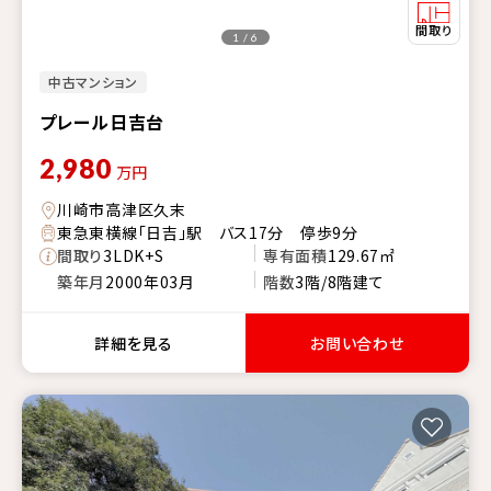
1 / 6
中古マンション
プレール日吉台
2,980
万円
川崎市高津区久末
東急東横線「日吉」駅 バス17分 停歩9分
間取り
3LDK+S
専有面積
129.67㎡
築年月
2000年03月
階数
3階/8階建て
詳細を見る
お問い合わせ