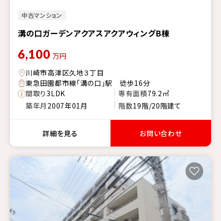
中古マンション
溝の口ガーデンアクアスアクアウィングB棟
6,100
万円
川崎市高津区久地３丁目
東急田園都市線「溝の口」駅 徒歩16分
間取り
3LDK
専有面積
79.2㎡
築年月
2007年01月
階数
19階/20階建て
詳細を見る
お問い合わせ