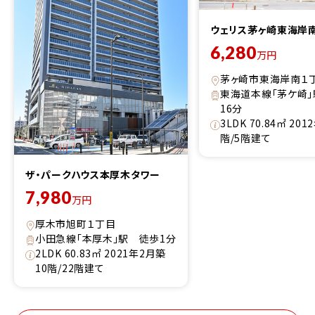
ウェリス茅ヶ崎東海岸
6,280
万円
茅ヶ崎市東海岸南１
東海道本線「茅ケ崎
16分
3LDK 70.84㎡ 20
階/5階建て
ザ・パークハウス本厚木タワー
7,980
万円
厚木市旭町１丁目
小田急線「本厚木」駅 徒歩1分
2LDK 60.83㎡ 2021年2月築
10階/22階建て