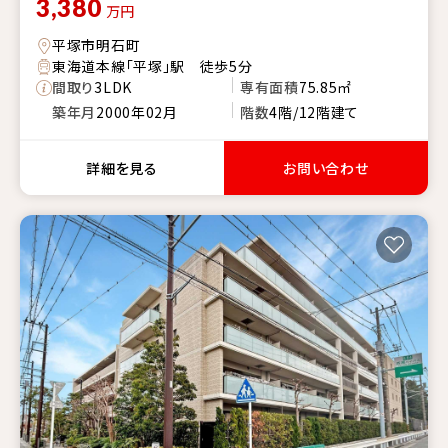
3,380
万円
平塚市明石町
東海道本線「平塚」駅 徒歩5分
間取り
3LDK
専有面積
75.85㎡
築年月
2000年02月
階数
4階/12階建て
詳細を見る
お問い合わせ