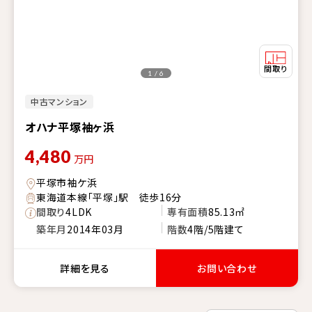
1 / 6
中古マンション
オハナ平塚袖ヶ浜
4,480
万円
平塚市袖ケ浜
東海道本線「平塚」駅 徒歩16分
間取り
4LDK
専有面積
85.13㎡
築年月
2014年03月
階数
4階/5階建て
詳細を見る
お問い合わせ