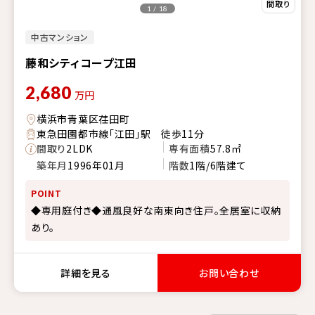
1 / 18
中古マンション
藤和シティコープ江田
2,680
万円
横浜市青葉区荏田町
東急田園都市線「江田」駅 徒歩11分
間取り
2LDK
専有面積
57.8㎡
築年月
1996年01月
階数
1階/6階建て
POINT
◆専用庭付き◆通風良好な南東向き住戸。全居室に収納
あり。
詳細を見る
お問い合わせ