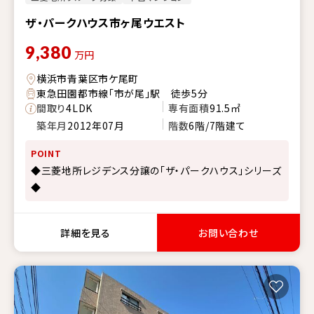
ザ・パークハウス市ヶ尾ウエスト
9,380
万円
横浜市青葉区市ケ尾町
東急田園都市線「市が尾」駅 徒歩5分
間取り
4LDK
専有面積
91.5㎡
築年月
2012年07月
階数
6階/7階建て
POINT
◆三菱地所レジデンス分譲の「ザ・パークハウス」シリーズ
◆
詳細を見る
お問い合わせ