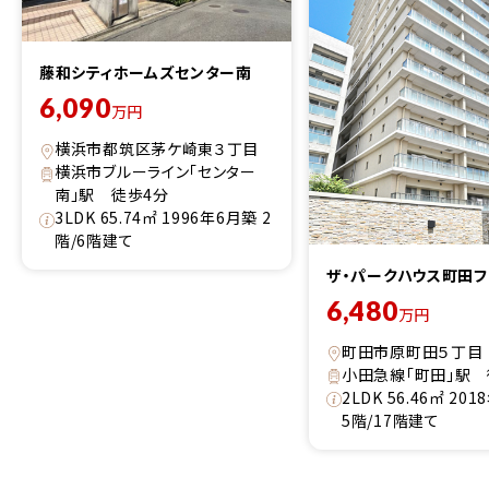
藤和シティホームズセンター南
6,090
万円
横浜市都筑区茅ケ崎東３丁目
横浜市ブルーライン「センター
南」駅 徒歩4分
3LDK 65.74㎡ 1996年6月築 2
階/6階建て
ザ・パークハウス町田フ
6,480
万円
町田市原町田５丁目
小田急線「町田」駅 
2LDK 56.46㎡ 20
5階/17階建て