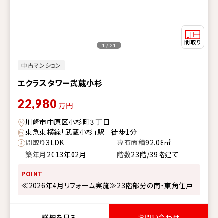
1 / 21
中古マンション
エクラスタワー武蔵小杉
22,980
万円
川崎市中原区小杉町３丁目
東急東横線「武蔵小杉」駅 徒歩1分
間取り
3LDK
専有面積
92.08㎡
築年月
2013年02月
階数
23階/39階建て
POINT
≪2026年4月リフォーム実施≫23階部分の南・東角住戸
詳細を見る
お問い合わせ