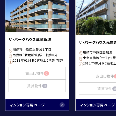
ザ・パークハウス武蔵新城
ザ・パークハウス元住
川崎市中原区上新城１丁目
川崎市中原区西加瀬
南武線「武蔵新城」駅 徒歩8分
東急東横線「元住吉」駅
2013年01月 RC造地上5階建 78戸
2012年08月 RC造地
売出し物件
0
売出し物件
賃貸物件
0
賃貸物件
0
マンション専用ページ
マンション専用ページ