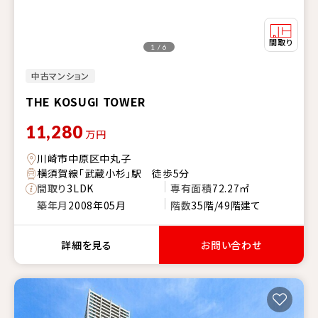
1 / 6
中古マンション
THE KOSUGI TOWER
11,280
万円
川崎市中原区中丸子
横須賀線「武蔵小杉」駅 徒歩5分
間取り
3LDK
専有面積
72.27㎡
築年月
2008年05月
階数
35階/49階建て
詳細を見る
お問い合わせ