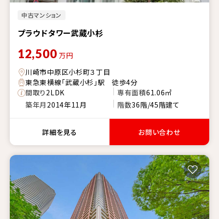
中古マンション
プラウドタワー武蔵小杉
12,500
万円
川崎市中原区小杉町３丁目
東急東横線「武蔵小杉」駅 徒歩4分
間取り
2LDK
専有面積
61.06㎡
築年月
2014年11月
階数
36階/45階建て
詳細を見る
お問い合わせ