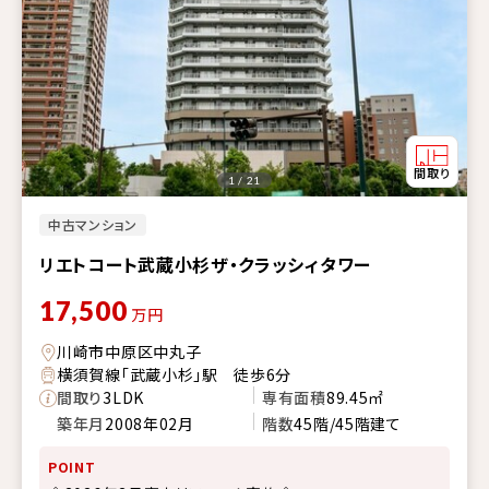
1 / 21
中古マンション
リエトコート武蔵小杉ザ・クラッシィタワー
17,500
万円
川崎市中原区中丸子
横須賀線「武蔵小杉」駅 徒歩6分
間取り
3LDK
専有面積
89.45㎡
築年月
2008年02月
階数
45階/45階建て
POINT