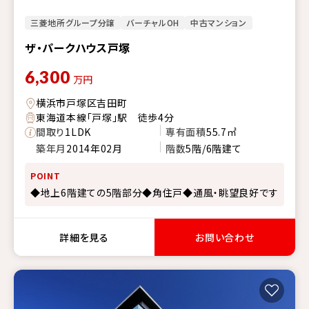
三菱地所グループ分譲
バーチャルOH
中古マンション
ザ・パークハウス戸塚
6,300
万円
横浜市戸塚区吉田町
東海道本線「戸塚」駅 徒歩4分
間取り
1LDK
専有面積
55.7㎡
築年月
2014年02月
階数
5階/6階建て
POINT
◆地上6階建ての5階部分◆角住戸◆通風・眺望良好です
詳細を見る
お問い合わせ