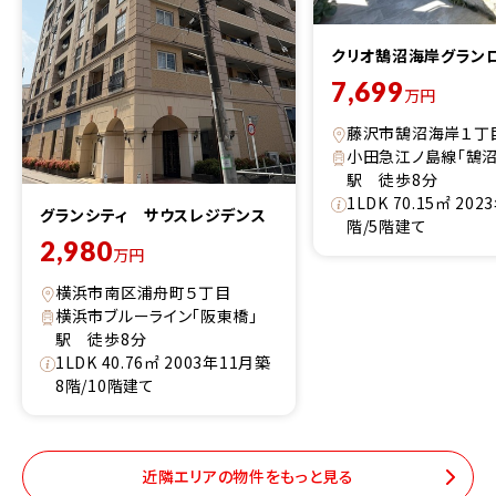
クリオ鵠沼海岸グラン
7,699
万円
藤沢市鵠沼海岸１丁
小田急江ノ島線「鵠沼
駅 徒歩8分
1LDK 70.15㎡ 20
グランシティ サウスレジデンス
階/5階建て
2,980
万円
横浜市南区浦舟町５丁目
横浜市ブルーライン「阪東橋」
駅 徒歩8分
1LDK 40.76㎡ 2003年11月築
8階/10階建て
近隣エリアの物件をもっと見る