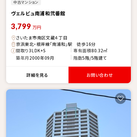
中古マンション
ヴェルビュ南浦和弐番館
3,799
万円
さいたま市南区文蔵４丁目
京浜東北・根岸線「南浦和」駅 徒歩16分
間取り
3LDK+S
専有面積
80.32㎡
築年月
2000年09月
階数
5階/5階建て
詳細を見る
お問い合わせ