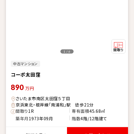
1 / 6
中古マンション
コーポ太田窪
890
万円
さいたま市南区太田窪５丁目
京浜東北・根岸線「南浦和」駅 徒歩21分
間取り
1R
専有面積
45.68㎡
築年月
1973年09月
階数
4階/12階建て