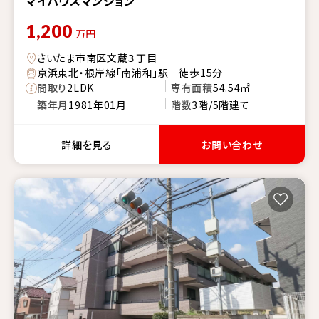
マイハウスマンション
1,200
万円
さいたま市南区文蔵３丁目
京浜東北・根岸線「南浦和」駅 徒歩15分
間取り
2LDK
専有面積
54.54㎡
築年月
1981年01月
階数
3階/5階建て
詳細を見る
お問い合わせ