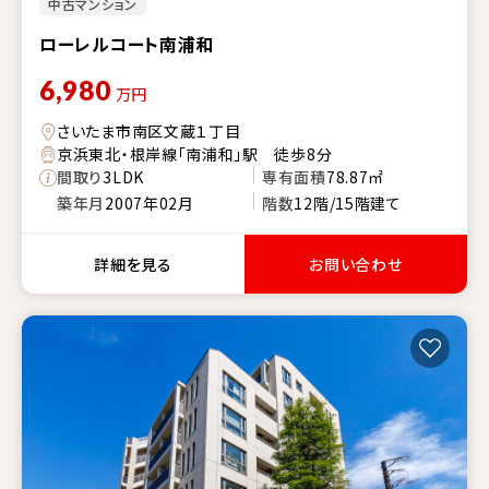
中古マンション
ローレルコート南浦和
6,980
万円
さいたま市南区文蔵１丁目
京浜東北・根岸線「南浦和」駅 徒歩8分
間取り
3LDK
専有面積
78.87㎡
築年月
2007年02月
階数
12階/15階建て
詳細を見る
お問い合わせ