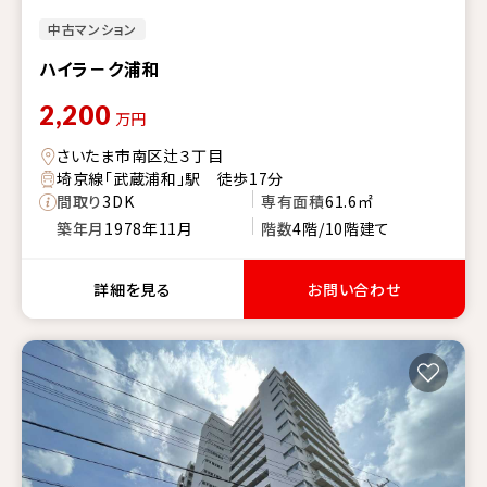
中古マンション
ハイラ－ク浦和
2,200
万円
さいたま市南区辻３丁目
埼京線「武蔵浦和」駅 徒歩17分
間取り
3DK
専有面積
61.6㎡
築年月
1978年11月
階数
4階/10階建て
詳細を見る
お問い合わせ