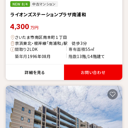
NEW 8/4
中古マンション
ライオンズステーションプラザ南浦和
4,300
万円
さいたま市南区南本町１丁目
京浜東北・根岸線「南浦和」駅 徒歩3分
間取り
2LDK
専有面積
55㎡
築年月
1996年08月
階数
13階/14階建て
詳細を見る
お問い合わせ