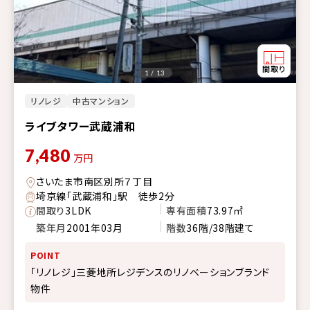
1 / 13
リノレジ
中古マンション
ライブタワー武蔵浦和
7,480
万円
さいたま市南区別所７丁目
埼京線「武蔵浦和」駅 徒歩2分
間取り
3LDK
専有面積
73.97㎡
築年月
2001年03月
階数
36階/38階建て
POINT
「リノレジ」三菱地所レジデンスのリノベーションブランド
物件