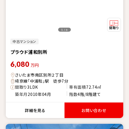
1 / 6
中古マンション
プラウド浦和別所
6,080
万円
さいたま市南区別所２丁目
埼京線「中浦和」駅 徒歩7分
間取り
3LDK
専有面積
72.74㎡
築年月
2010年04月
階数
4階/8階建て
詳細を見る
お問い合わせ