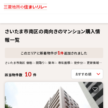
さいたま市南区の南向きのマンション購入情
報一覧
1
このエリアに新着物件が
件
追加されました
さいたま市南区 価格：- 間取り：- 築年：- 専有面積：- 徒歩分：- 更新情報：-
南向き
10
該当物件数
件