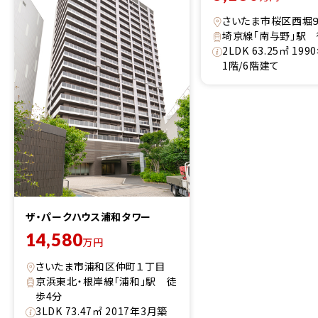
さいたま市桜区西堀
埼京線「南与野」駅 
2LDK 63.25㎡ 19
1階/6階建て
ザ・パークハウス浦和タワー
14,580
万円
さいたま市浦和区仲町１丁目
京浜東北・根岸線「浦和」駅 徒
歩4分
3LDK 73.47㎡ 2017年3月築