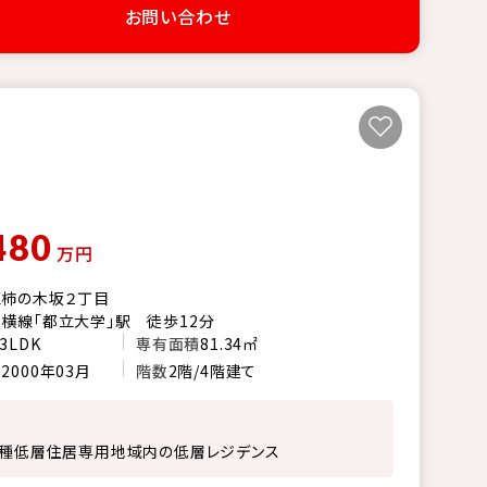
お問い合わせ
480
万円
区柿の木坂２丁目
横線「都立大学」駅 徒歩12分
3LDK
専有面積
81.34㎡
月
2000年03月
階数
2階/4階建て
１種低層住居専用地域内の低層レジデンス