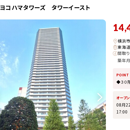
・ヨコハマタワーズ タワーイースト
14,
横浜
東海道
間取り
築年
POINT
◆３０
オープ
08月2
17:0
10:00