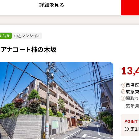
詳細を見る
 8/8
中古マンション
ィアナコート柿の木坂
13,
目黒
東急東
間取り
築年
POINT
〇 第