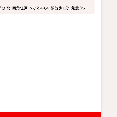
部分 北・西角住戸 みなとみらい駅徒歩１分・免震タワー