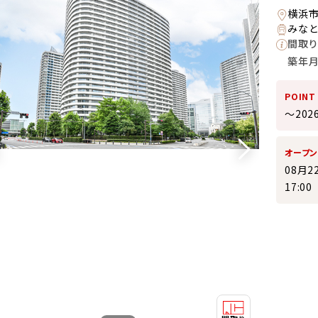
横浜市
みなと
間取り
築年
POINT
～20
オープ
08月2
17:0
10:00