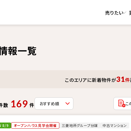
売りたい
情報一覧
31
このエリアに新着物件が
件
169
こ
件数
件
 8/9
オープンハウス見学会開催
三菱地所グループ分譲
中古マンション