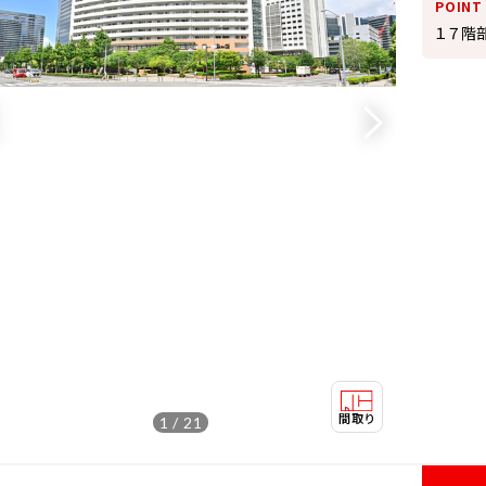
POINT
１７階
1 / 21