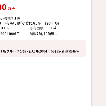
80
万円
区小茂根３丁目
トロ有楽町線「小竹向原」駅 徒歩13分
3LDK
専有面積
68.01㎡
月
2004年06月
階数
7階/10階建て
地所グループ分譲・管理◆2004年6月築・新耐震基準