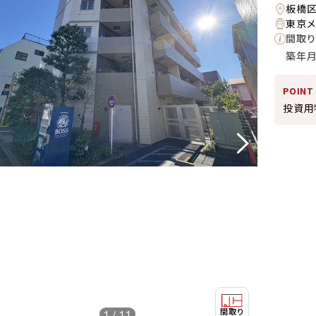
板橋
東京メ
間取り
築年
POINT
投資用物
1 / 11