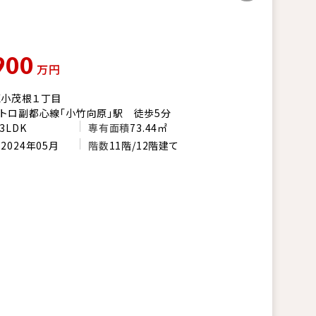
900
万円
区小茂根１丁目
トロ副都心線「小竹向原」駅 徒歩5分
3LDK
専有面積
73.44㎡
月
2024年05月
階数
11階/12階建て