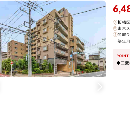
6,4
板橋
東京メ
間取り
築年
POINT
◆三菱