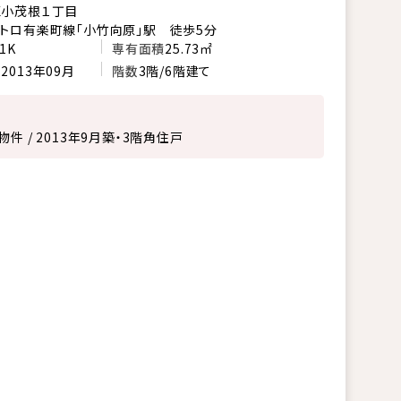
区小茂根１丁目
トロ有楽町線「小竹向原」駅 徒歩5分
1K
専有面積
25.73㎡
月
2013年09月
階数
3階/6階建て
件 / 2013年9月築・3階角住戸