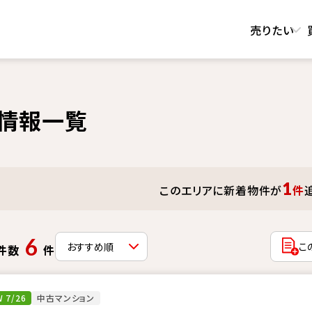
売りたい
情報一覧
1
このエリアに新着物件が
件
6
こ
件数
件
 7/26
中古マンション