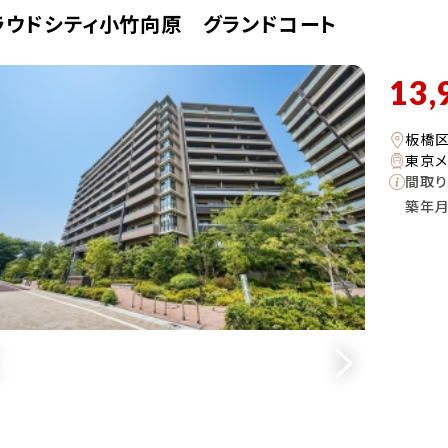
ラウドシティ小竹向原 グランドコート
13,
板橋
東京メ
間取り
築年