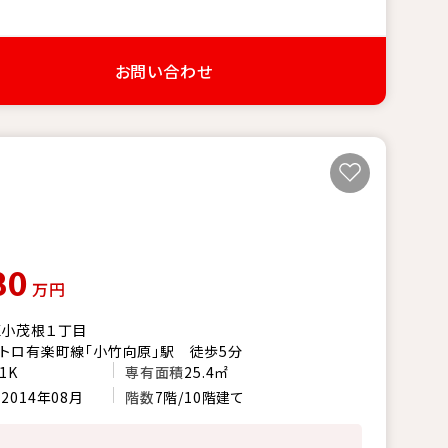
お問い合わせ
80
万円
区小茂根１丁目
トロ有楽町線「小竹向原」駅 徒歩5分
1K
専有面積
25.4㎡
月
2014年08月
階数
7階/10階建て