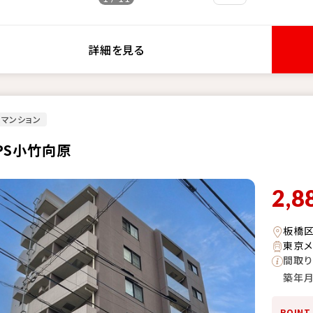
詳細を見る
マンション
IPS小竹向原
2,8
板橋
東京メ
間取り
築年
POINT