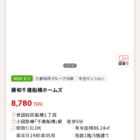
1 / 9
NEW 8/2
三菱地所グループ分譲
中古マンション
藤和千歳船橋ホームズ
8,780
万円
世田谷区船橋１丁目
小田急線「千歳船橋」駅 徒歩5分
間取り
3LDK
専有面積
86.24㎡
築年月
1985年05月
階数
1階/5階建て