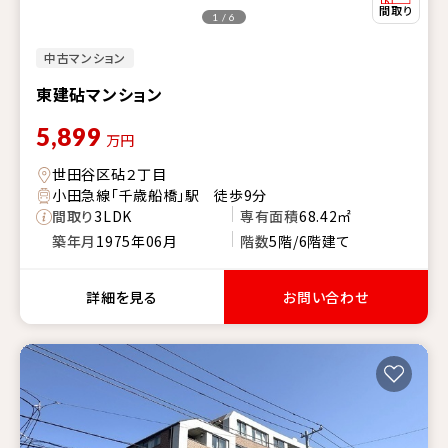
1 / 6
中古マンション
東建砧マンション
5,899
万円
世田谷区砧２丁目
小田急線「千歳船橋」駅 徒歩9分
間取り
3LDK
専有面積
68.42㎡
築年月
1975年06月
階数
5階/6階建て
詳細を見る
お問い合わせ