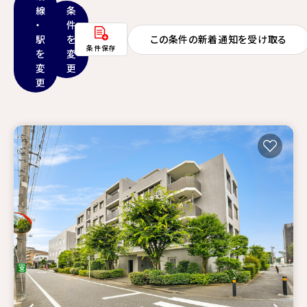
線
条
・
件
駅
を
この条件の新着通知を受け取る
条件保存
を
変
変
更
更