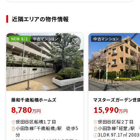
近隣エリアの物件情報
NEW 8/2
中古マンション
中古マンション
藤和千歳船橋ホームズ
マスターズガーデン世
8,780
15,990
万円
万円
世田谷区船橋１丁目
世田谷区桜２丁目
小田急線「千歳船橋」駅 徒歩5
小田急線「経堂」駅 
分
3LDK 97.17㎡ 20