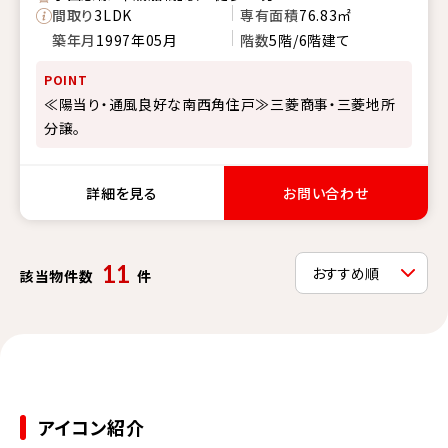
間取り
3LDK
専有面積
76.83㎡
築年月
1997年05月
階数
5階/6階建て
POINT
≪陽当り・通風良好な南西角住戸≫三菱商事・三菱地所
分譲。
詳細を見る
お問い合わせ
11
該当物件数
件
アイコン紹介