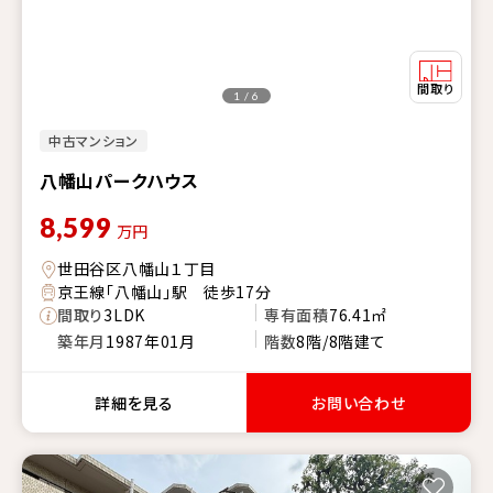
1 / 6
中古マンション
八幡山パークハウス
8,599
万円
世田谷区八幡山１丁目
京王線「八幡山」駅 徒歩17分
間取り
3LDK
専有面積
76.41㎡
築年月
1987年01月
階数
8階/8階建て
詳細を見る
お問い合わせ