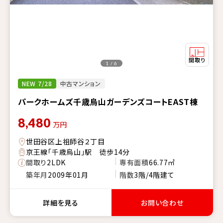
1 / 6
NEW 7/28
中古マンション
パークホームズ千歳烏山ガーデンズコートEAST棟
8,480
万円
世田谷区上祖師谷２丁目
京王線「千歳烏山」駅 徒歩14分
間取り
2LDK
専有面積
66.77㎡
築年月
2009年01月
階数
3階/4階建て
詳細を見る
お問い合わせ