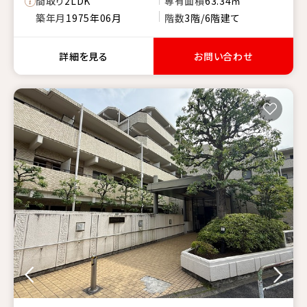
間取り
2LDK
専有面積
63.34㎡
築年月
1975年06月
階数
3階/6階建て
詳細を見る
お問い合わせ