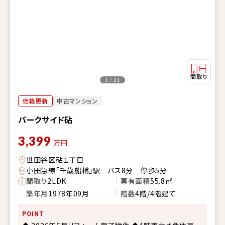
1 / 21
価格更新
中古マンション
パークサイド砧
3,399
万円
世田谷区砧１丁目
小田急線「千歳船橋」駅 バス8分 停歩5分
間取り
2LDK
専有面積
55.8㎡
築年月
1978年09月
階数
4階/4階建て
POINT