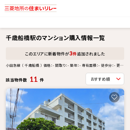
千歳船橋駅のマンション購入情報一覧
3
このエリアに新着物件が
件
追加されました
小田急線 （ 千歳船橋 ） 価格：- 間取り：- 築年：- 専有面積：- 徒歩分：- 更新
情報：-
11
該当物件数
件