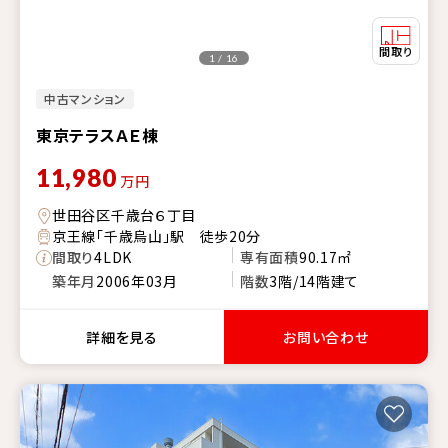
1 / 16
中古マンション
東京テラスＡＥ棟
11,980
万円
世田谷区千歳台６丁目
京王線「千歳烏山」駅 徒歩20分
間取り
4LDK
専有面積
90.17㎡
築年月
2006年03月
階数
3階/14階建て
詳細を見る
お問い合わせ