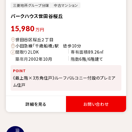
三菱地所グループ分譲
中古マンション
パークハウス世田谷桜丘
15,980
万円
世田谷区桜丘２丁目
小田急線「千歳船橋」駅 徒歩10分
間取り
2LDK
専有面積
89.26㎡
築年月
2002年10月
階数
6階/6階建て
POINT
《最上階×3方角住戸》ルーフバルコニー付設のプレミア
ム住戸
詳細を見る
お問い合わせ
沿