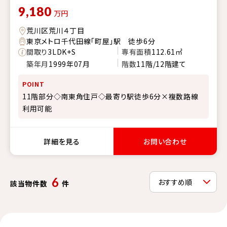
9,180
万円
荒川区荒川４丁目
東京メトロ千代田線「町屋」駅 徒歩6分
間取り
3LDK+S
専有面積
112.61㎡
築年月
1999年07月
階数
11階/12階建て
POINT
11階部分◇南東角住戸◇最寄り駅徒歩6分×複数路線
利用可能
詳細を見る
お問い合わせ
6
該当物件数
件