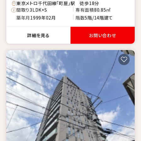
東京メトロ千代田線「町屋」駅 徒歩18分
間取り
3LDK+S
専有面積
80.85㎡
築年月
1999年02月
階数
5階/14階建て
詳細を見る
お問い合わせ