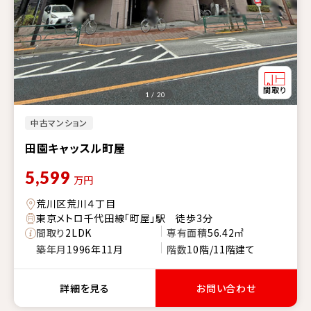
1 / 20
中古マンション
田園キャッスル町屋
5,599
万円
荒川区荒川４丁目
東京メトロ千代田線「町屋」駅 徒歩3分
間取り
2LDK
専有面積
56.42㎡
築年月
1996年11月
階数
10階/11階建て
詳細を見る
お問い合わせ