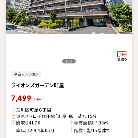
1 / 6
中古マンション
ライオンズガーデン町屋
7,499
万円
荒川区町屋６丁目
東京メトロ千代田線「町屋」駅 徒歩15分
間取り
4LDK
専有面積
87.98㎡
築年月
2004年05月
階数
1階/15階建て