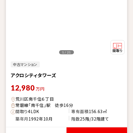
1 / 21
中古マンション
アクロシティタワーズ
12,980
万円
荒川区南千住６丁目
常磐線「南千住」駅 徒歩16分
間取り
4LDK
専有面積
156.63㎡
築年月
1992年10月
階数
25階/32階建て