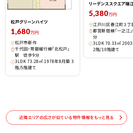
リーデンススクエア瑞
5,380
万円
松戸グリーンハイツ
江戸川区春江町３丁
1,680
都営新宿線「一之江」
万円
分
松戸市新作
3LDK 70.33㎡ 20
千代田・常磐緩行線「北松戸」
2階/10階建て
駅 徒歩9分
3LDK 73.28㎡ 1978年8月築 3
階/5階建て
近隣エリアの広さが似ている物件情報をもっと見る