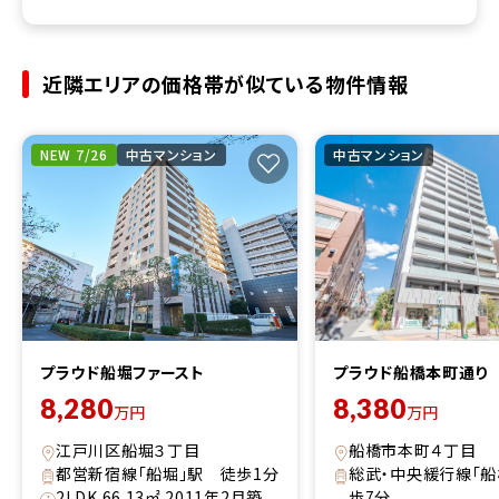
近隣エリアの価格帯が似ている物件情報
NEW 7/26
中古マンション
中古マンション
プラウド船堀ファースト
プラウド船橋本町通り
8,280
8,380
万円
万円
江戸川区船堀３丁目
船橋市本町４丁目
都営新宿線「船堀」駅 徒歩1分
総武・中央緩行線「船
2LDK 66.13㎡ 2011年2月築
歩7分