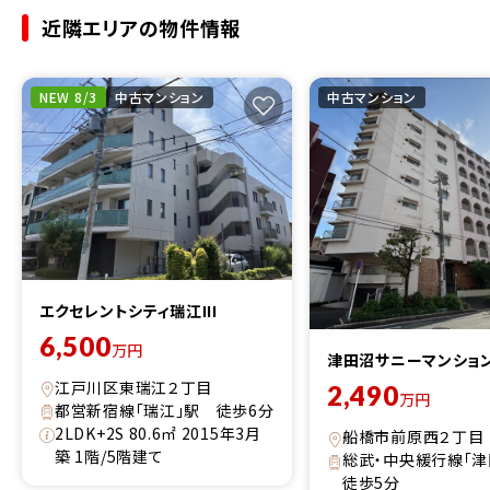
近隣エリアの物件情報
NEW 8/3
中古マンション
中古マンション
エクセレントシティ瑞江III
6,500
万円
津田沼サニーマンショ
江戸川区東瑞江２丁目
2,490
万円
都営新宿線「瑞江」駅 徒歩6分
2LDK+2S 80.6㎡ 2015年3月
船橋市前原西２丁目
築 1階/5階建て
総武・中央緩行線「
徒歩5分