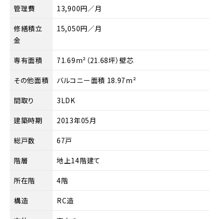
管理費
13,900円／月
修繕積立
15,050円／月
金
専有面積
71.69m²（21.68坪）壁芯
その他面積
バルコニー面積 18.97m²
間取り
3LDK
建築時期
2013年05月
総戸数
67戸
階層
地上14階建て
所在階
4階
構造
RC造