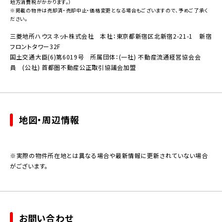
地方消費税がかかります。）
※掲載の物件は売却済・売却中止・価格変更となる場合もございますので、予めご了承く
ださい。
三菱地所ハウスネット株式会社 本社：東京都新宿区北新宿2-21-1 新宿
フロントタワー32F
国土交通大臣(6)第6019号 所属団体：(一社) 不動産流通経営協会会
員 (公社) 首都圏不動産公正取引協議会加盟
地図・周辺情報
※実際の物件所在地とは異なる場合や最新情報に更新されていない場合
がございます。
お問い合わせ