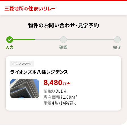
物件のお問い合わせ・見学予約
入力
確認
完了
中古マンション
ライオンズ本八幡レジデンス
8,480
万円
間取り
3LDK
専有面積
71.69m²
階数
4階/14階建て