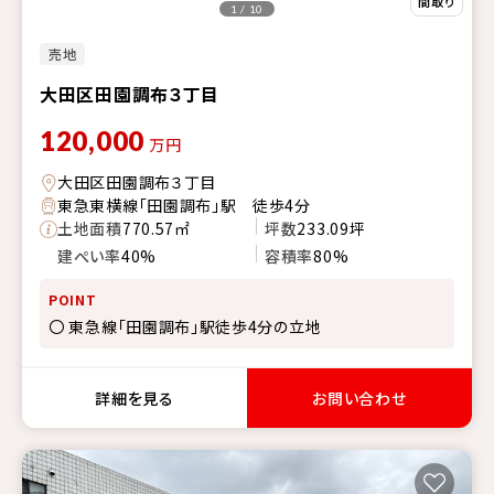
1 / 10
売地
大田区田園調布３丁目
120,000
万円
大田区田園調布３丁目
東急東横線「田園調布」駅 徒歩4分
土地面積
770.57㎡
坪数
233.09坪
建ぺい率
40%
容積率
80%
POINT
〇 東急線「田園調布」駅徒歩4分の立地
詳細を見る
お問い合わせ