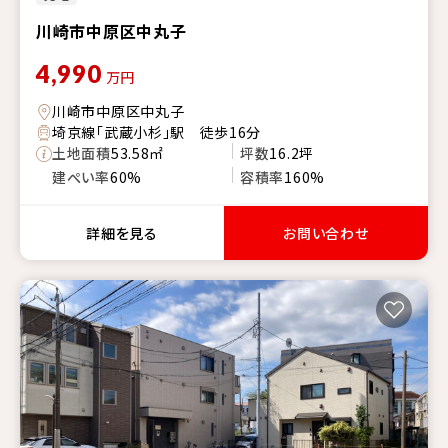
川崎市中原区中丸子
4,990
万円
川崎市中原区中丸子
埼京線「武蔵小杉」駅 徒歩16分
土地面積
53.58㎡
坪数
16.2坪
建ぺい率
60%
容積率
160%
詳細を見る
お問い合わせ