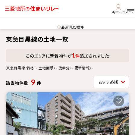
Myページ
メニュ
最近見た物件
東急目黒線の土地一覧
1
このエリアに新着物件が
件
追加されました
東急目黒線 価格：- 土地面積：- 徒歩分：- 更新情報：-
9
該当物件数
件