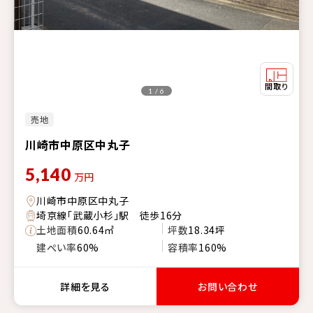
1 / 6
売地
川崎市中原区中丸子
5,140
万円
川崎市中原区中丸子
埼京線「武蔵小杉」駅 徒歩16分
土地面積
60.64㎡
坪数
18.34坪
建ぺい率
60%
容積率
160%
詳細を見る
お問い合わせ