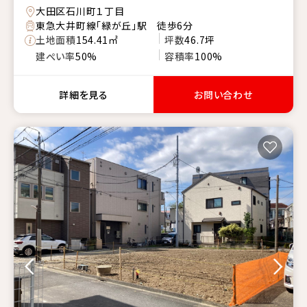
大田区石川町１丁目
東急大井町線「緑が丘」駅 徒歩6分
土地面積
154.41㎡
坪数
46.7坪
建ぺい率
50%
容積率
100%
詳細を見る
お問い合わせ