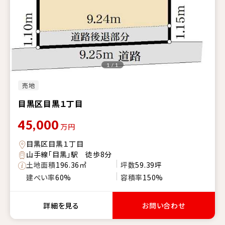
1 / 1
売地
目黒区目黒１丁目
45,000
万円
目黒区目黒１丁目
山手線「目黒」駅 徒歩8分
土地面積
196.36㎡
坪数
59.39坪
建ぺい率
60%
容積率
150%
詳細を見る
お問い合わせ