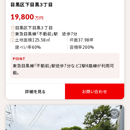
目黒区下目黒３丁目
19,800
万円
目黒区下目黒３丁目
東急目黒線「不動前」駅 徒歩7分
土地面積
125.58㎡
坪数
37.98坪
建ぺい率
60%
容積率
200%
POINT
東急目黒線「不動前」駅徒歩7分など2駅4路線が利用可
能。
詳細を見る
お問い合わせ