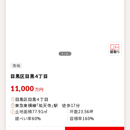
1 / 6
売地
目黒区目黒４丁目
11,000
万円
目黒区目黒４丁目
東急東横線「祐天寺」駅 徒歩17分
土地面積
77.91㎡
坪数
23.56坪
建ぺい率
60%
容積率
160%