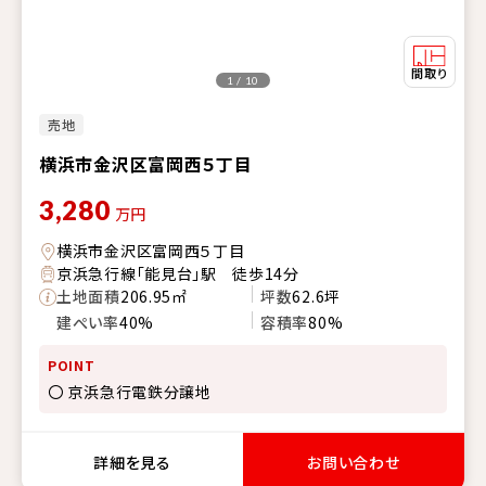
1 / 10
売地
横浜市金沢区富岡西５丁目
3,280
万円
横浜市金沢区富岡西５丁目
京浜急行線「能見台」駅 徒歩14分
土地面積
206.95㎡
坪数
62.6坪
建ぺい率
40%
容積率
80%
POINT
〇 京浜急行電鉄分譲地
詳細を見る
お問い合わせ