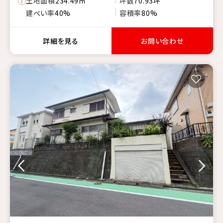
土地面積
234.49㎡
坪数
70.93坪
建ぺい率
40%
容積率
80%
詳細を見る
お問い合わせ