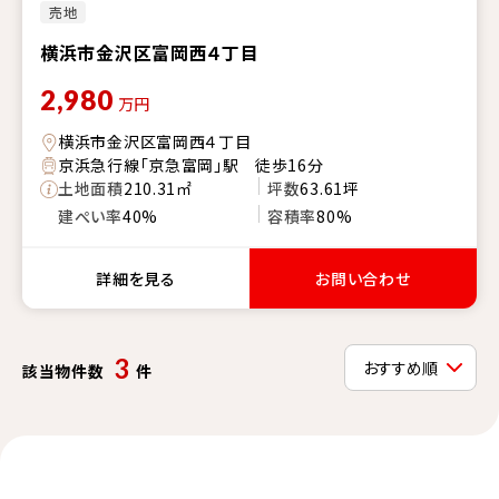
売地
横浜市金沢区富岡西４丁目
2,980
万円
横浜市金沢区富岡西４丁目
京浜急行線「京急富岡」駅 徒歩16分
土地面積
210.31㎡
坪数
63.61坪
建ぺい率
40%
容積率
80%
詳細を見る
お問い合わせ
3
該当物件数
件