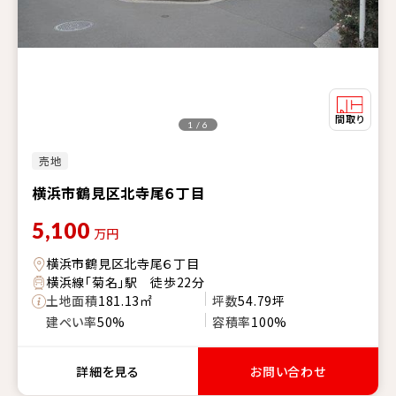
1 / 6
売地
横浜市鶴見区北寺尾６丁目
5,100
万円
横浜市鶴見区北寺尾６丁目
横浜線「菊名」駅 徒歩22分
土地面積
181.13㎡
坪数
54.79坪
建ぺい率
50%
容積率
100%
詳細を見る
お問い合わせ