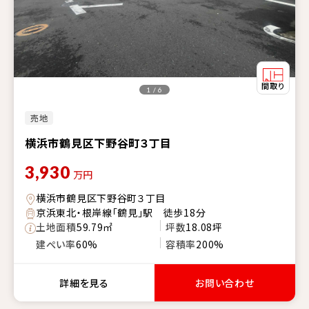
1 / 6
売地
横浜市鶴見区下野谷町３丁目
3,930
万円
横浜市鶴見区下野谷町３丁目
京浜東北・根岸線「鶴見」駅 徒歩18分
土地面積
59.79㎡
坪数
18.08坪
建ぺい率
60%
容積率
200%
詳細を見る
お問い合わせ