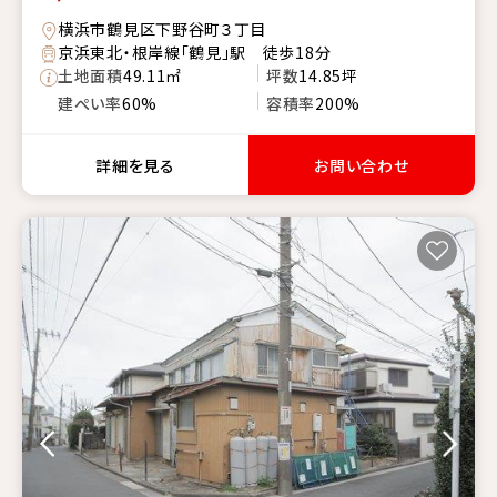
横浜市鶴見区下野谷町３丁目
京浜東北・根岸線「鶴見」駅 徒歩18分
土地面積
49.11㎡
坪数
14.85坪
建ぺい率
60%
容積率
200%
詳細を見る
お問い合わせ