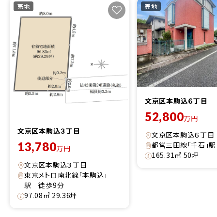
売地
売地
文京区本駒込６丁目
52,800
万円
文京区本駒込３丁目
文京区本駒込６丁目
13,780
都営三田線「千石」駅
万円
165.31㎡ 50坪
文京区本駒込３丁目
東京メトロ南北線「本駒込」
駅 徒歩9分
97.08㎡ 29.36坪