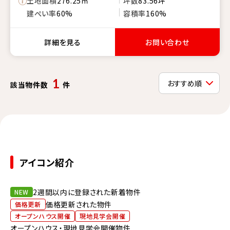
土地面積
276.25㎡
坪数
83.56坪
建ぺい率
60%
容積率
160%
詳細を見る
お問い合わせ
1
該当物件数
件
アイコン紹介
2週間以内に登録された新着物件
NEW
価格更新された物件
価格更新
オープンハウス開催
現地見学会開催
オープンハウス・現地見学会開催物件