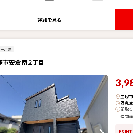
詳細を見る
築一戸建
塚市安倉南２丁目
3,9
宝塚
阪急宝
間取り
建物
POINT