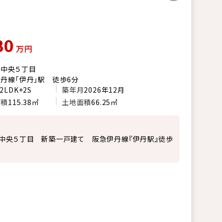
80
万円
市中央５丁目
丹線「伊丹」駅 徒歩6分
2LDK+2S
築年月
2026年12月
面積
115.38㎡
土地面積
66.25㎡
中央５丁目 新築一戸建て 阪急伊丹線『伊丹駅』徒歩