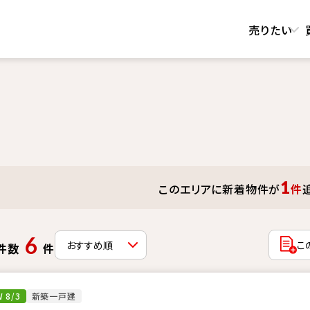
売りたい
1
このエリアに新着物件が
件
6
こ
件数
件
 8/3
新築一戸建