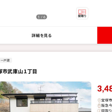
1 / 6
詳細を見る
古一戸建
塚市武庫山１丁目
3,4
宝塚
阪急今
間取り