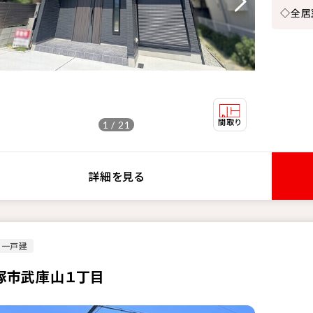
◇全居
1 / 21
詳細を見る
古一戸建
塚市武庫山１丁目