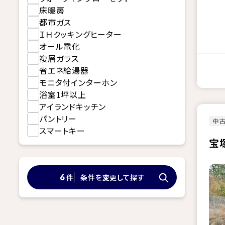
床暖房
都市ガス
ＩＨクッキングヒーター
オール電化
複層ガラス
省エネ給湯器
モニタ付インターホン
浴室1坪以上
アイランドキッチン
パントリー
中
スマートキー
宝
件
条件を変更して探す
6