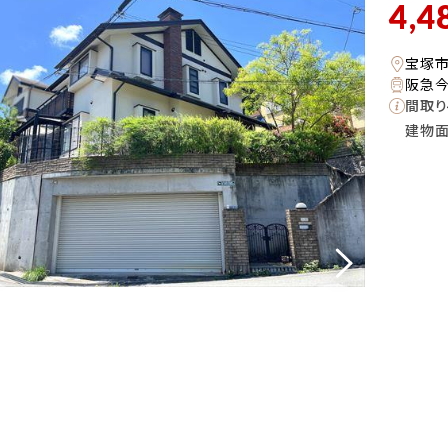
4,4
宝塚
阪急今
間取り
建物