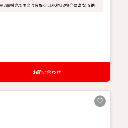
室2面採光で陽当り良好◇LDK約18帖◇豊富な収納
お問い合わせ