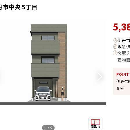
丹市中央５丁目
5,3
伊丹
阪急伊
間取り
建物
POINT
伊丹市
６分
1 / 9