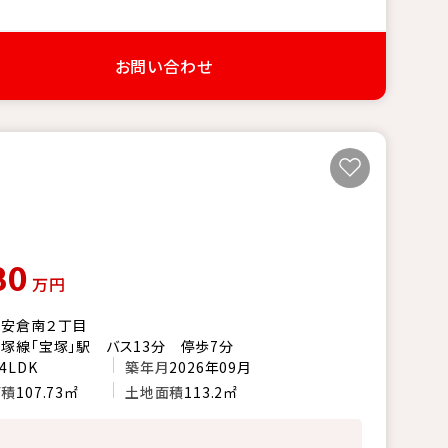
お問い合わせ
80
万円
市安倉南２丁目
塚線「宝塚」駅 バス13分 停歩7分
4LDK
築年月
2026年09月
面積
107.73㎡
土地面積
113.2㎡