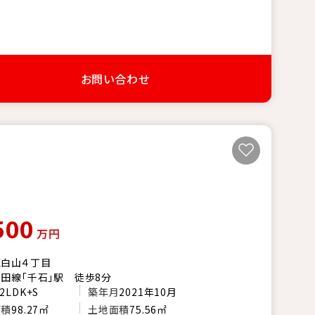
お問い合わせ
500
万円
区白山４丁目
田線「千石」駅 徒歩8分
2LDK+S
築年月
2021年10月
面積
98.27㎡
土地面積
75.56㎡