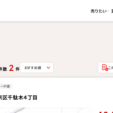
売りたい
2
こ
件数
件
古一戸建
京区千駄木４丁目