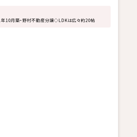
21年10月築・野村不動産分譲◇LDKは広々約20帖