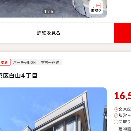
1 / 6
詳細を見る
格更新
バーチャルOH
中古一戸建
京区白山４丁目
16,
文京
都営三
間取り
建物