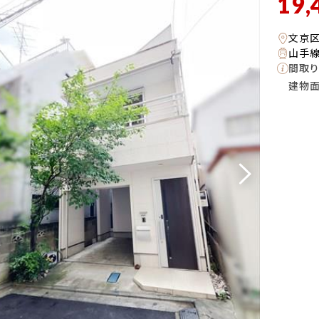
19,
文京
山手線
間取り
建物