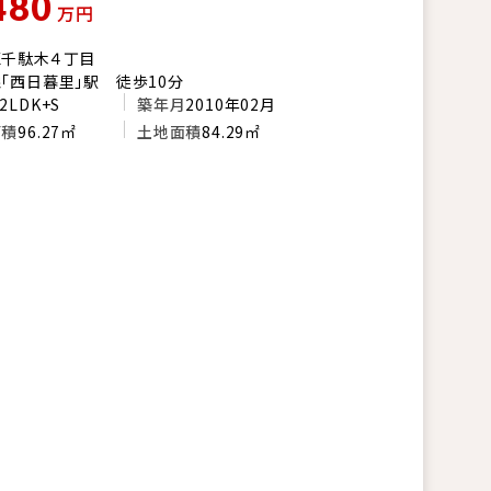
480
万円
区千駄木４丁目
「西日暮里」駅 徒歩10分
2LDK+S
築年月
2010年02月
面積
96.27㎡
土地面積
84.29㎡