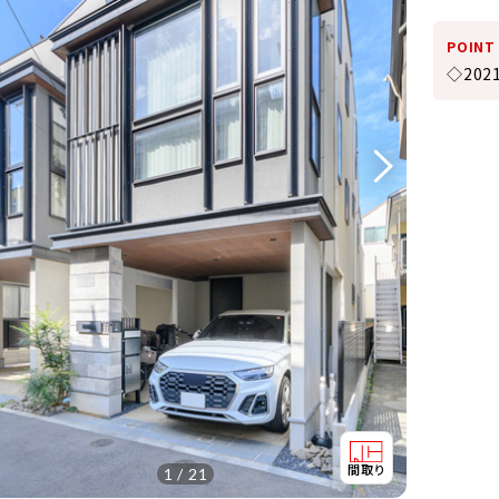
POINT
◇20
1 / 21