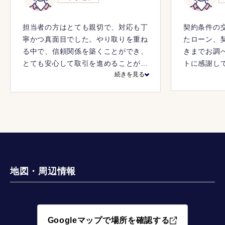
担当者の方はとても親切で、対応も丁
契約条件の
寧かつ真面目でした。やり取りを重ね
たローン、
る中で、信頼関係を築くことができ、
きまでお調
とても安心して取引を進めることがで
トに感謝し
続きを見る
きました。
地図・周辺情報
Googleマップで場所を確認する