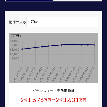
物件の広さ
（万円）
グランスイート千代田麹町
2
1,576
2
3,631
〜
億
万円
億
万円