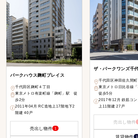
ザ・パークワンズ千
パークハウス麹町プレイス
千代田区神田佐久間町
東京メトロ日比谷線
千代田区麹町４丁目
徒歩5分
東京メトロ有楽町線「麹町」駅 徒
2017年12月 鉄筋コ
歩2分
上11階建 27戸
2011年04月 RC造地上17階地下2
階建 40戸
売出し物件
売出し物件
1
賃貸物件
1