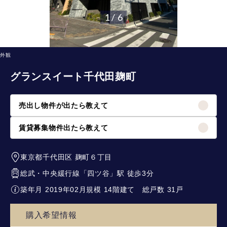
1 / 6
外観
グランスイート千代田麹町
売出し物件が出たら教えて
賃貸募集物件出たら教えて
東京都千代田区
麹町６丁目
総武・中央緩行線
「
四ツ谷
」駅 徒歩3分
築年月 2019年02月
規模 14階建て
総戸数 31戸
購入希望情報