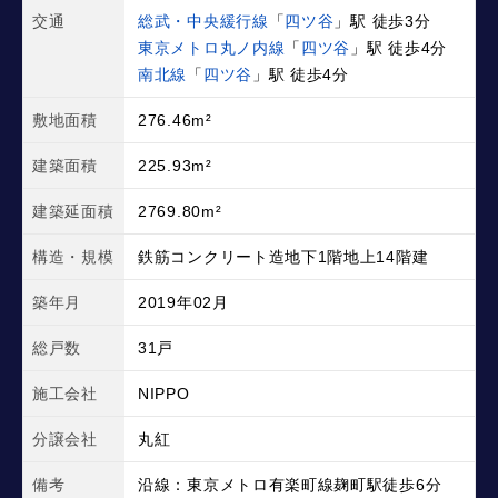
交通
総武・中央緩行線
「
四ツ谷
」駅 徒歩3分
東京メトロ丸ノ内線
「
四ツ谷
」駅 徒歩4分
南北線
「
四ツ谷
」駅 徒歩4分
敷地面積
276.46m²
建築面積
225.93m²
建築延面積
2769.80m²
構造・規模
鉄筋コンクリート造地下1階地上14階建
築年月
2019年02月
総戸数
31戸
施工会社
NIPPO
分譲会社
丸紅
備考
沿線：東京メトロ有楽町線麹町駅徒歩6分