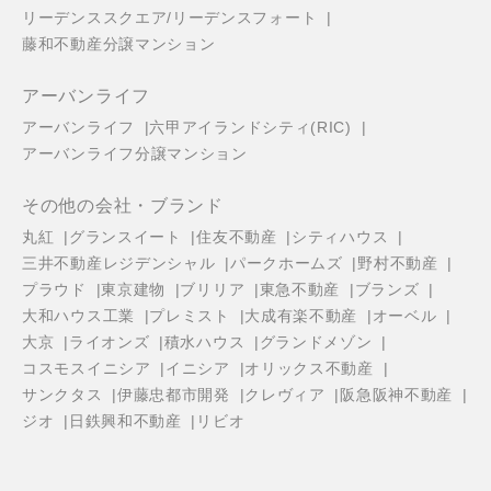
リーデンススクエア/リーデンスフォート
藤和不動産分譲マンション
アーバンライフ
アーバンライフ
六甲アイランドシティ(RIC)
アーバンライフ分譲マンション
その他の会社・ブランド
丸紅
グランスイート
住友不動産
シティハウス
三井不動産レジデンシャル
パークホームズ
野村不動産
プラウド
東京建物
ブリリア
東急不動産
ブランズ
大和ハウス工業
プレミスト
大成有楽不動産
オーベル
大京
ライオンズ
積水ハウス
グランドメゾン
コスモスイニシア
イニシア
オリックス不動産
サンクタス
伊藤忠都市開発
クレヴィア
阪急阪神不動産
ジオ
日鉄興和不動産
リビオ