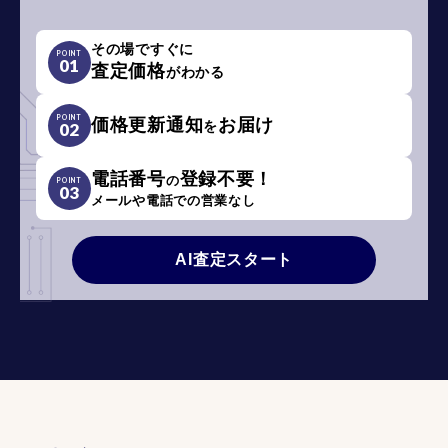
その場ですぐに
POINT
01
査定価格
がわかる
POINT
価格更新通知
お届け
を
02
電話番号
登録不要！
の
POINT
03
メールや電話での営業なし
AI査定スタート