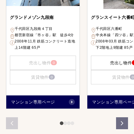
グランドメゾン九段南
グランスイート六番
千代田区九段南４丁目
千代田区六番町
都営新宿線「市ヶ谷」駅 徒歩4分
中央本線「四ツ谷」駅
2008年11月 鉄筋コンクリート造地
2008年03月 鉄筋コ
上14階建 65戸
下2階地上9階建 85戸
売出し物件
売出し物件
0
賃貸物件
賃貸物件
0
0
マンション専用ページ
マンション専用ペー