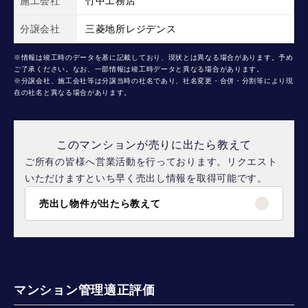
施工会社
竹中工務店
分譲会社
三菱地所レジデンス
※情報は竣工時のデータを基に記載しており、現状とは異なる場合があります。予め
ご了承ください。なお、一部情報は竣工時データと異なる場合があります。
※分譲会社、施工会社等は分譲当時の社名であり、社名変更・合併・分割等により現
在の社名と異なる場合があります。
このマンションが売りに出たら教えて
ご所有の皆様へ営業活動を行っております。リクエスト
いただけますといち早く売出し情報を取得可能です。
売出し物件が出たら教えて
マンション管理適正評価