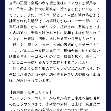
全邸の正面に皇居の森を望む住棟レイアウトが採用さ
れ、千鳥ヶ淵の壮大な景観を一望できる住まいになって
おります。また、街並の一部として自然に溶け込むよう
計画された外構部は、内堀通りからのコーナー部に「八
重紅枝垂桜」がシンボリックに植栽され、敷地をとりま
く内堀通り、千鳥ヶ淵それぞれに調和する緑が配されて
います。外観は、四季に適した通気や採光をもたらす
「軒」や「庇」といったこの国の伝統的なモチーフを引
用し、バルコニーを庇に見立て、建物全体に彫りの深い
陰影を与え、一邸あたりの間口・階高を広く、高くし、
バルコニー手摺りをガラス素材とすることにより、
「軒」のような光と影のデザインが実現されており、外
壁にはお濠の水面や緑と調和する色合いの御影石「山西
緑」が用いられています。
【共用部・セキュリティ】
エントランス・コリドーから水が流れる中庭を望む暖炉
のあるラウンジまで、床や壁の素材、仕上げ、調度品の
フォルムなどを奥の空間へと進むにつれて”硬”か