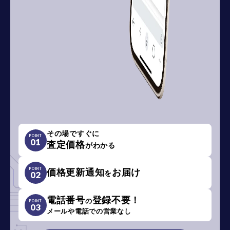
その場ですぐに
POINT
01
査定価格
がわかる
POINT
価格更新通知
お届け
を
02
電話番号
登録不要！
の
POINT
03
メールや電話での営業なし