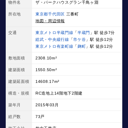
物件名
ザ・パークハウスグラン千鳥ヶ淵
所在地
東京都千代田区
三番町
地図・周辺情報
交通
東京メトロ半蔵門線
「
半蔵門
」駅 徒歩7分
総武・中央緩行線
「
市ケ谷
」駅 徒歩12分
東京メトロ有楽町線
「
麹町
」駅 徒歩12分
敷地面積
2308.10m²
建築面積
1550.50m²
建築延面積
14608.17m²
構造・規模
RC造地上14階地下2階建
築年月
2015年03月
総戸数
73戸