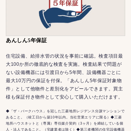
あんしん5年保証
住宅設備、給排水管の状況を事前に確認。検査項目最
大100か所の徹底的な検査を実施。検査結果で問題が
ない設備機器には引渡日から5年間、設備機器ごとに
最大10万円の保証を付保。「あんしん5年保証対象物
件」として他物件と差別化をアピールできます。買主
様も保証付き物件として安心して購入いただけます。
◆「ザ・パークハウス」を冠した三菱地所レジデンス分譲マンションで
あること。（竣工日から築10年以内。当社営業エリアに限る）◆三菱
地所ハウスネットと（専属）専任媒介契約（3ヶ月）を締結している個
人・法人であること。（宅建業者は除く）◆第三者機関の住宅設備機器