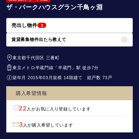
ザ・パークハウスグラン千鳥ヶ淵
売出し物件
1
賃貸募集物件出たら教えて
東京都千代田区
三番町
東京メトロ半蔵門線
「
半蔵門
」駅 徒歩7分
築年月 2015年03月
規模 14階建て
総戸数 73戸
購入希望情報
22
人がお気に入り登録しています
3
人が購入希望しています