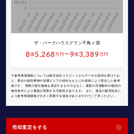
ザ・パークハウスグラン千鳥ヶ淵
8
5,268
9
3,389
〜
億
万円
億
万円
※参考相場価格については株式会社コラビットからデータの提供を受けてお
り、過去の販売事例や近隣エリアの傾向をもとにAI技術により算出した参考
値です。 実際の取引価格を保証するものではなく、最新の市場動向や個別の
物件条件により価格が変動する可能性があります。 また、過去の販売状況に
より参考相場価格が大きく変動する場合がありますのでご了承ください。
売却査定をする