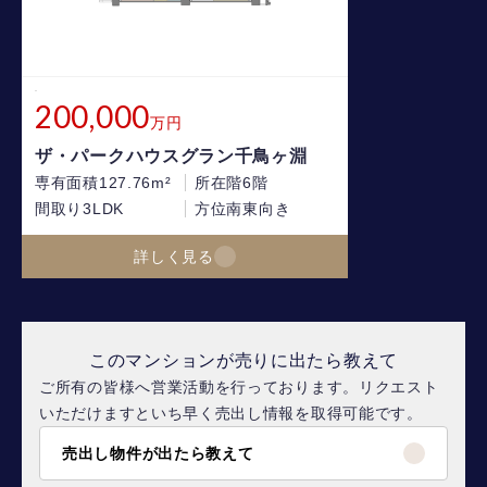
200,000
万円
ザ・パークハウスグラン千鳥ヶ淵
専有面積
127.76m²
所在階
6階
間取り
3LDK
方位
南東向き
詳しく見る
このマンションが売りに出たら教えて
ご所有の皆様へ営業活動を行っております。リクエスト
いただけますといち早く売出し情報を取得可能です。
売出し物件が出たら教えて