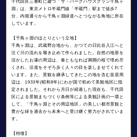
千代田区三番町に建つ「ザ・パークハウスグラン千鳥ヶ
淵」は、東京メトロ半蔵門線「半蔵門」駅まで徒歩7
分、内堀通りから千鳥ヶ淵緑道へとつながる角地に所在
しています。
【千鳥ヶ淵のほとりという立地】
千鳥ヶ淵は、武蔵野台地から、かつての日比谷入江へと
注ぐ川の流れを堰き止めて作られました。自然の地形を
活かしたお濠の周辺は、春ともなれば満開の桜で埋め尽
くされ、沿道をそぞろ歩く人々の目を楽しませてくれて
います。また、景観を継承してきたこの地を含む皇居周
辺は、1933年(昭和8年)にわが国で初めて美観地区に指
定されました。それから月日が経過した現在も、千代田
区による景観まちづくり条例等による美観計画の一環と
して、「千鳥ヶ淵とその周辺地区」の美しい都市景観と
豊かな緑を過去から未来へと受け継ぐ努力がされていま
す。
【特徴】