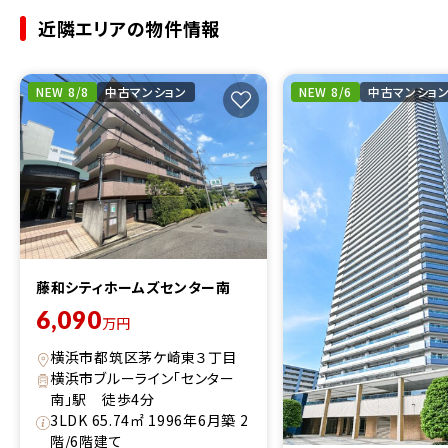
近隣エリアの物件情報
NEW 8/8
中古マンション
NEW 8/6
中古マンショ
藤和シティホームズセンター南
6,090
万円
横浜市都筑区茅ケ崎東３丁目
横浜市ブルーライン「センター
南」駅 徒歩4分
3LDK 65.74㎡ 1996年6月築 2
階/6階建て