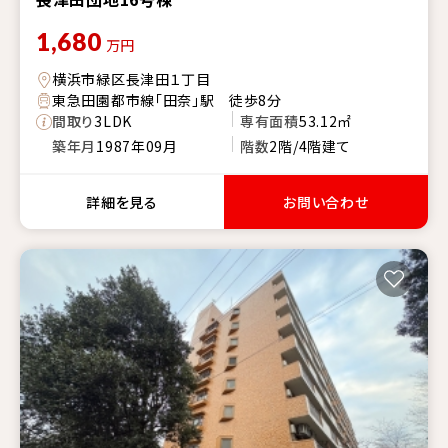
1,680
万円
横浜市緑区長津田１丁目
東急田園都市線「田奈」駅 徒歩8分
間取り
3LDK
専有面積
53.12㎡
築年月
1987年09月
階数
2階/4階建て
詳細を見る
お問い合わせ