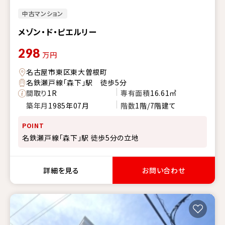
中古マンション
メゾン・ド・ピエルリー
298
万円
名古屋市東区東大曽根町
名鉄瀬戸線「森下」駅 徒歩5分
間取り
1R
専有面積
16.61㎡
築年月
1985年07月
階数
1階/7階建て
POINT
名鉄瀬戸線「森下」駅 徒歩5分の立地
詳細を見る
お問い合わせ