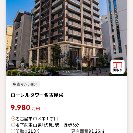
1 / 6
中古マンション
ローレルタワー名古屋栄
9,980
万円
名古屋市中区栄１丁目
地下鉄東山線「伏見」駅 徒歩5分
間取り
2LDK
専有面積
91.26㎡