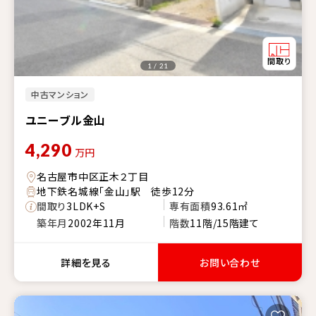
1 / 21
中古マンション
ユニーブル金山
4,290
万円
名古屋市中区正木２丁目
地下鉄名城線「金山」駅 徒歩12分
間取り
3LDK+S
専有面積
93.61㎡
築年月
2002年11月
階数
11階/15階建て
詳細を見る
お問い合わせ