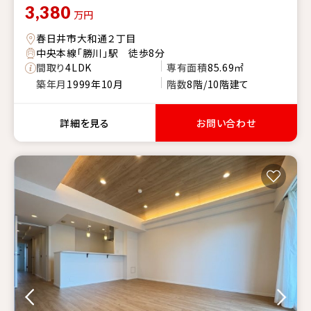
3,380
万円
春日井市大和通２丁目
中央本線「勝川」駅 徒歩8分
間取り
4LDK
専有面積
85.69㎡
築年月
1999年10月
階数
8階/10階建て
詳細を見る
お問い合わせ