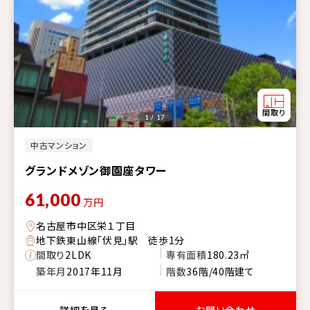
1 / 17
中古マンション
グランドメゾン御園座タワー
61,000
万円
名古屋市中区栄１丁目
地下鉄東山線「伏見」駅 徒歩1分
間取り
2LDK
専有面積
180.23㎡
築年月
2017年11月
階数
36階/40階建て