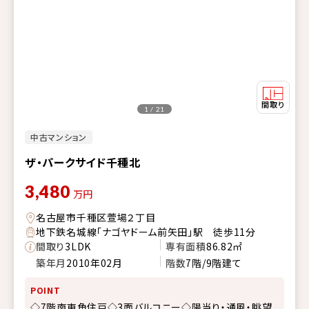
1 / 21
中古マンション
ザ・パークサイド千種北
3,480
万円
名古屋市千種区萱場２丁目
地下鉄名城線「ナゴヤドーム前矢田」駅 徒歩11分
間取り
3LDK
専有面積
86.82㎡
築年月
2010年02月
階数
7階/9階建て
POINT
◇7階南東角住戸◇3面バルコニー◇陽当り・通風・眺望