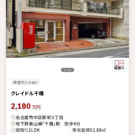
1 / 6
中古マンション
クレイドル千種
2,180
万円
名古屋市中区新栄３丁目
地下鉄東山線「千種」駅 徒歩4分
間取り
2LDK
専有面積
51.88㎡