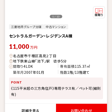
1 / 13
三菱地所グループ分譲
中古マンション
セントラルガーデン・レジデンスA棟
11,000
万円
名古屋市千種区高見２丁目
地下鉄東山線「池下」駅 徒歩5分
間取り
4LDK
専有面積
115.37㎡
築年月
2007年01月
階数
1階/13階建て
POINT
《115平米超の三方角住戸》専用テラス有／ペット可(細則
有)
詳細を見る
お問い合わせ