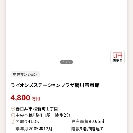
1 / 6
中古マンション
ライオンズステーションプラザ勝川壱番館
4,800
万円
春日井市松新町１丁目
中央本線「勝川」駅 徒歩2分
間取り
4LDK
専有面積
90.65㎡
築年月
2005年12月
階数
9階/9階建て