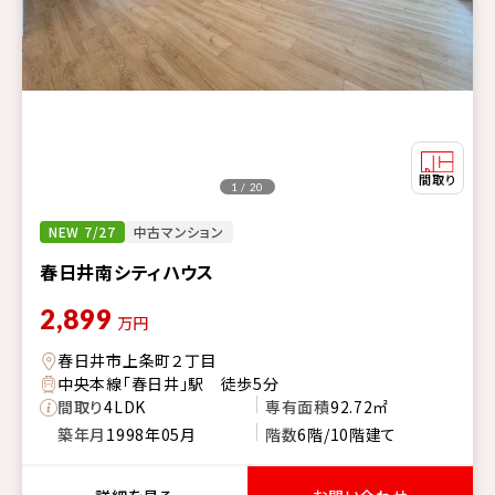
1 / 20
NEW 7/27
中古マンション
春日井南シティハウス
2,899
万円
春日井市上条町２丁目
中央本線「春日井」駅 徒歩5分
間取り
4LDK
専有面積
92.72㎡
築年月
1998年05月
階数
6階/10階建て