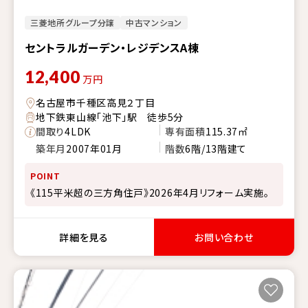
三菱地所グループ分譲
中古マンション
セントラルガーデン・レジデンスA棟
12,400
万円
名古屋市千種区高見２丁目
地下鉄東山線「池下」駅 徒歩5分
間取り
4LDK
専有面積
115.37㎡
築年月
2007年01月
階数
6階/13階建て
POINT
《115平米超の三方角住戸》2026年4月リフォーム実施。
詳細を見る
お問い合わせ