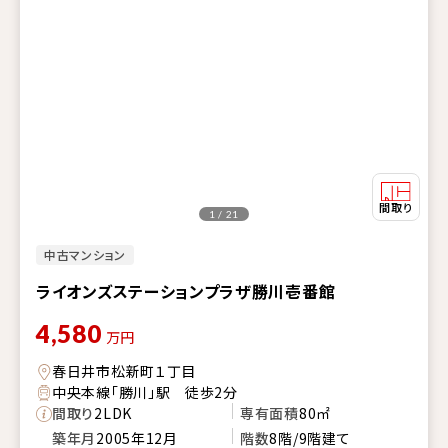
1 / 21
中古マンション
ライオンズステーションプラザ勝川壱番館
4,580
万円
春日井市松新町１丁目
中央本線「勝川」駅 徒歩2分
間取り
2LDK
専有面積
80㎡
築年月
2005年12月
階数
8階/9階建て