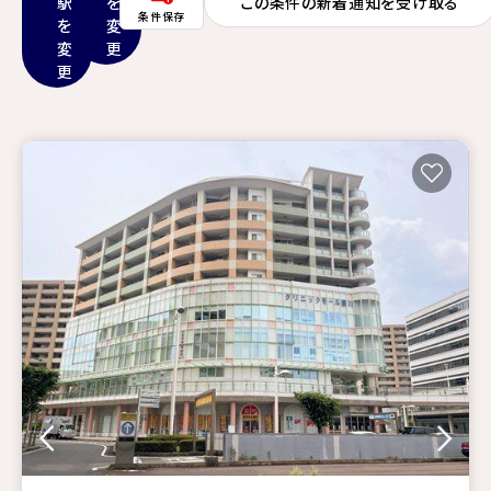
駅
を
この条件の新着通知を受け取る
条件保存
を
変
変
更
更