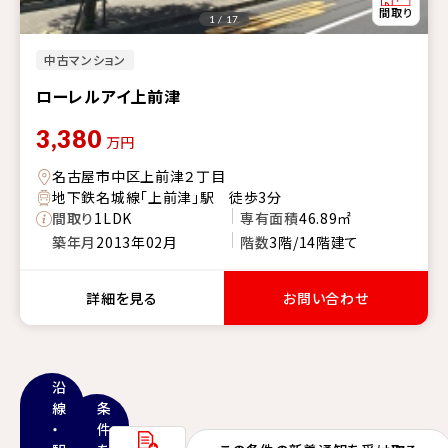
1 / 17
中古マンション
ローレルアイ上前津
3,380
万円
名古屋市中区上前津２丁目
地下鉄名城線「上前津」駅 徒歩3分
間取り
1LDK
専有面積
46.89㎡
築年月
2013年02月
階数
3階/14階建て
詳細を見る
お問い合わせ
沿
線
条
・
件