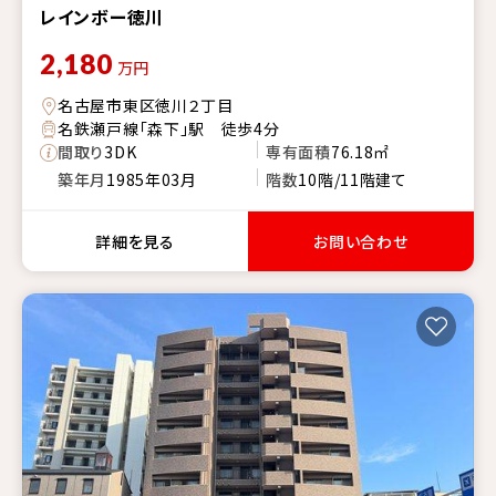
レインボー徳川
2,180
万円
名古屋市東区徳川２丁目
名鉄瀬戸線「森下」駅 徒歩4分
間取り
3DK
専有面積
76.18㎡
築年月
1985年03月
階数
10階/11階建て
詳細を見る
お問い合わせ