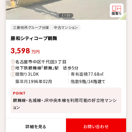
1 / 21
三菱地所グループ分譲
中古マンション
藤和シティコープ鶴舞
3,598
万円
名古屋市中区千代田３丁目
地下鉄鶴舞線「鶴舞」駅 徒歩5分
間取り
3LDK
専有面積
77.68㎡
築年月
1996年02月
階数
9階/14階建て
POINT
鶴舞線・名城線・JR中央本線を利用可能の好立地マンシ
ョン
詳細を見る
お問い合わせ