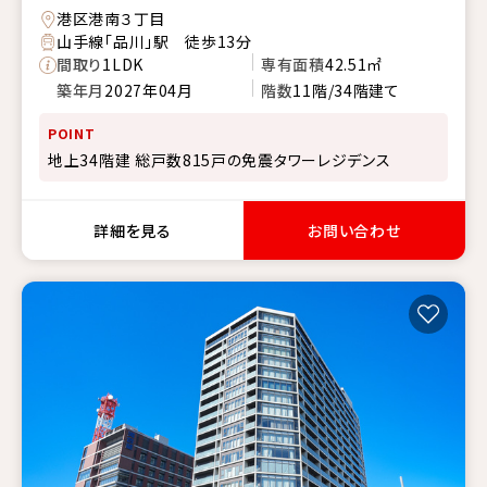
港区港南３丁目
山手線「品川」駅 徒歩13分
間取り
1LDK
専有面積
42.51㎡
築年月
2027年04月
階数
11階/34階建て
POINT
地上34階建 総戸数815戸の免震タワーレジデンス
詳細を見る
お問い合わせ