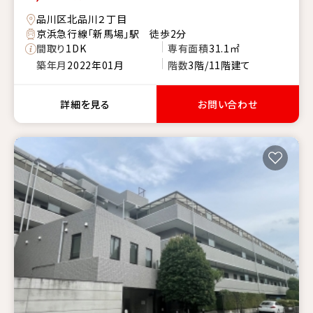
品川区北品川２丁目
京浜急行線「新馬場」駅 徒歩2分
間取り
1DK
専有面積
31.1㎡
築年月
2022年01月
階数
3階/11階建て
詳細を見る
お問い合わせ