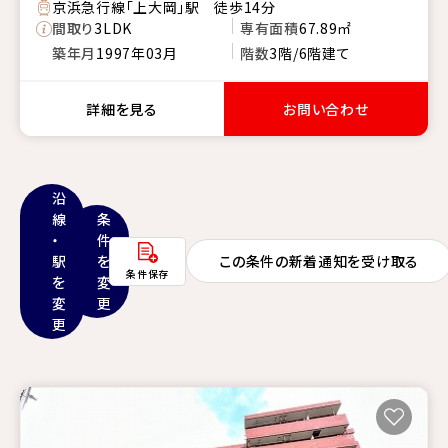
京浜急行線「上大岡」駅 徒歩14分
間取り
3LDK
専有面積
67.89㎡
築年月
1997年03月
階数
3階/6階建て
詳細を見る
お問い合わせ
沿
線
条
・
件
駅
を
この条件の新着通知を受け取る
条件保存
を
変
変
更
更