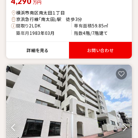
4,290
万円
横浜市南区南太田１丁目
京浜急行線「南太田」駅 徒歩3分
間取り
2LDK
専有面積
59.85㎡
築年月
1983年03月
階数
4階/7階建て
詳細を見る
お問い合わせ