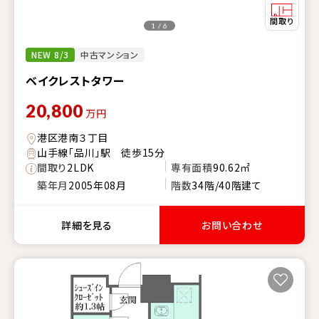
1 / 6
NEW 8/3
中古マンション
ベイクレストタワー
20,800
万円
港区港南３丁目
山手線「品川」駅 徒歩15分
間取り
2LDK
専有面積
90.62㎡
築年月
2005年08月
階数
34階/40階建て
詳細を見る
お問い合わせ