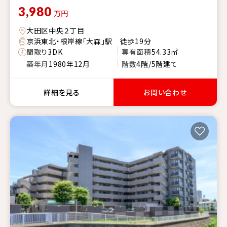
3,980
万円
大田区中央２丁目
京浜東北・根岸線「大森」駅 徒歩19分
間取り
3DK
専有面積
54.33㎡
築年月
1980年12月
階数
4階/5階建て
詳細を見る
お問い合わせ