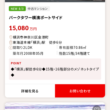
NEW 8/3
中古マンション
パークタワー横濱ポートサイド
15,080
万円
横浜市神奈川区金港町
東海道本線「横浜」駅 徒歩6分
間取り
2LDK
専有面積
70.86㎡
築年月
2008年05月
階数
15階/34階建て
POINT
◆「横浜」駅徒歩6分◆15階・16階部分のメゾネットタイプ
◆
詳細を見る
お問い合わせ