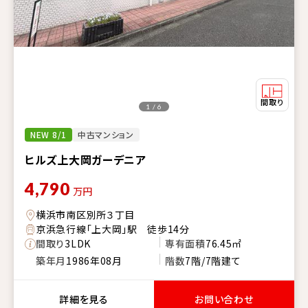
1 / 6
NEW 8/1
中古マンション
ヒルズ上大岡ガーデニア
4,790
万円
横浜市南区別所３丁目
京浜急行線「上大岡」駅 徒歩14分
間取り
3LDK
専有面積
76.45㎡
築年月
1986年08月
階数
7階/7階建て
詳細を見る
お問い合わせ