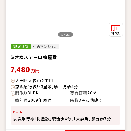
1 / 21
NEW 8/3
中古マンション
ミオカステーロ梅屋敷
7,480
万円
大田区大森中２丁目
京浜急行線「梅屋敷」駅 徒歩4分
間取り
3LDK
専有面積
70㎡
築年月
2009年09月
階数
3階/5階建て
POINT
京浜急行線「梅屋敷」駅徒歩4分、「大森町」駅徒歩7分