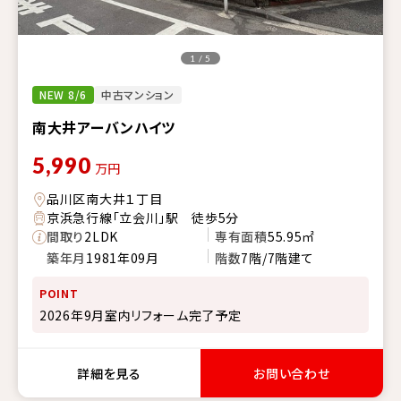
1 / 5
NEW 8/6
中古マンション
南大井アーバンハイツ
5,990
万円
品川区南大井１丁目
京浜急行線「立会川」駅 徒歩5分
間取り
2LDK
専有面積
55.95㎡
築年月
1981年09月
階数
7階/7階建て
POINT
2026年9月室内リフォーム完了予定
詳細を見る
お問い合わせ