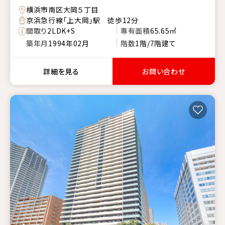
横浜市南区大岡５丁目
京浜急行線「上大岡」駅 徒歩12分
間取り
2LDK+S
専有面積
65.65㎡
築年月
1994年02月
階数
1階/7階建て
詳細を見る
お問い合わせ