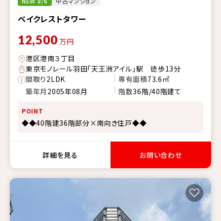
NEW 8/6
中古マンション
ベイクレストタワー
12,500
万円
港区港南３丁目
東京モノレール羽田「天王洲アイル」駅 徒歩13分
間取り
2LDK
専有面積
73.6㎡
築年月
2005年08月
階数
36階/40階建て
POINT
◆◆40階建36階部分×南向き住戸◆◆
詳細を見る
お問い合わせ