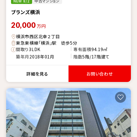
NEW 8/2
中古マンション
ブランズ横浜
20,000
万円
横浜市西区北幸２丁目
東急東横線「横浜」駅 徒歩5分
間取り
3LDK
専有面積
94.19㎡
築年月
2018年01月
階数
5階/17階建て
詳細を見る
お問い合わせ