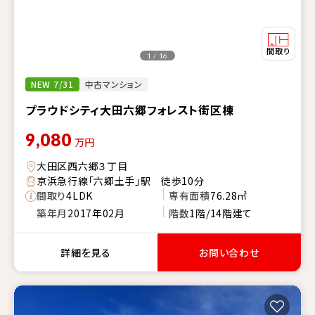
1 / 16
NEW 7/31
中古マンション
プラウドシティ大田六郷フォレスト街区棟
9,080
万円
大田区西六郷３丁目
京浜急行線「六郷土手」駅 徒歩10分
間取り
4LDK
専有面積
76.28㎡
築年月
2017年02月
階数
1階/14階建て
詳細を見る
お問い合わせ