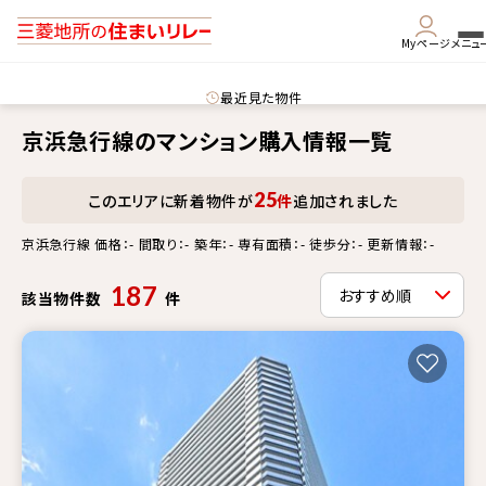
Myページ
メニュ
最近見た物件
京浜急行線のマンション購入情報一覧
25
このエリアに新着物件が
件
追加されました
京浜急行線 価格：- 間取り：- 築年：- 専有面積：- 徒歩分：- 更新情報：-
187
該当物件数
件