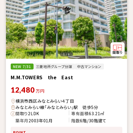
1 / 8
NEW 7/31
三菱地所グループ分譲
中古マンション
M.M.TOWERS the East
12,480
万円
横浜市西区みなとみらい４丁目
みなとみらい線「みなとみらい」駅 徒歩5分
間取り
2LDK
専有面積
63.21㎡
築年月
2003年01月
階数
6階/30階建て
POINT