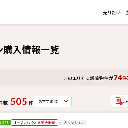
売りたい
ン購入情報一覧
74
このエリアに新着物件が
件
505
こ
件数
件
 8/7
オープンハウス見学会開催
中古マンション