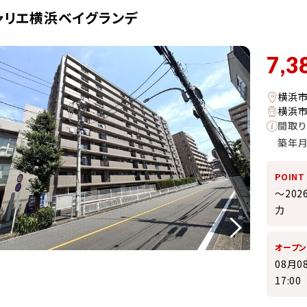
ャリエ横浜ベイグランデ
7,3
横浜
横浜市
間取り
築年
POINT
～20
力
オープ
08月0
17:0
10:00