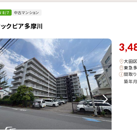
 8/7
中古マンション
ィックピア多摩川
3,4
大田
東急多
間取り
築年