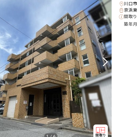
川口
京浜東
間取り
築年
1 / 6