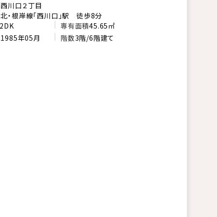
市西川口２丁目
北・根岸線「西川口」駅 徒歩8分
2DK
専有面積
45.65㎡
月
1985年05月
階数
3階/6階建て