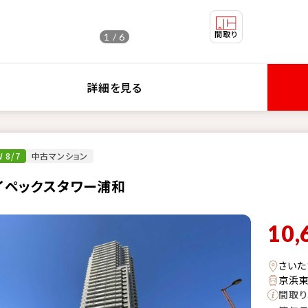
1 / 6
詳細を見る
 8/7
中古マンション
イペックスタワー浦和
10,
さいた
京浜東
間取り