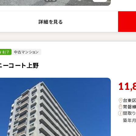
詳細を見る
 8/7
中古マンション
ニーコート上野
11,
台東
常磐線
間取り
築年