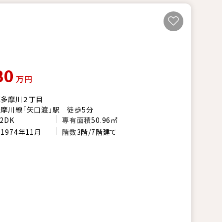
80
万円
区多摩川２丁目
摩川線「矢口渡」駅 徒歩5分
2DK
専有面積
50.96㎡
月
1974年11月
階数
3階/7階建て