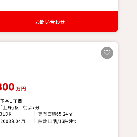
お問い合わせ
800
万円
区下谷１丁目
「上野」駅 徒歩7分
3LDK
専有面積
65.24㎡
月
2003年04月
階数
11階/13階建て