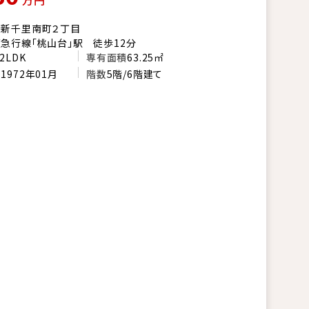
市新千里南町２丁目
急行線「桃山台」駅 徒歩12分
2LDK
専有面積
63.25㎡
月
1972年01月
階数
5階/6階建て