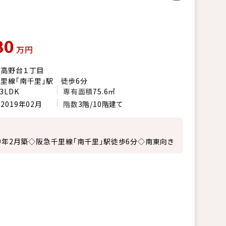
80
万円
市高野台１丁目
里線「南千里」駅 徒歩6分
3LDK
専有面積
75.6㎡
月
2019年02月
階数
3階/10階建て
19年2月築◇阪急千里線「南千里」駅徒歩6分◇南東向き