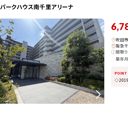
・パークハウス南千里アリーナ
6,7
吹田
阪急千
間取り
築年
POINT
◇20