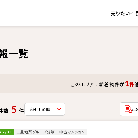
売りたい
報一覧
1
このエリアに新着物件が
件
5
こ
件数
件
 7/31
三菱地所グループ分譲
中古マンション