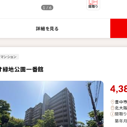
1 / 6
詳細を見る
マンション
オ緑地公園一番館
4,3
豊中
北大阪
間取り
築年