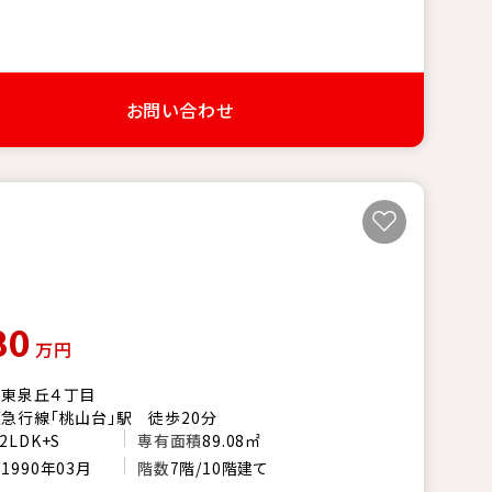
お問い合わせ
80
万円
市東泉丘４丁目
急行線「桃山台」駅 徒歩20分
2LDK+S
専有面積
89.08㎡
月
1990年03月
階数
7階/10階建て