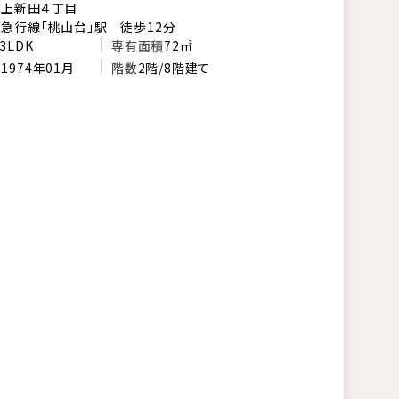
市上新田４丁目
急行線「桃山台」駅 徒歩12分
3LDK
専有面積
72㎡
月
1974年01月
階数
2階/8階建て