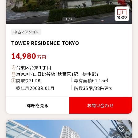
1 / 4
中古マンション
TOWER RESIDENCE TOKYO
14,980
万円
台東区台東１丁目
東京メトロ日比谷線「秋葉原」駅 徒歩8分
間取り
2LDK
専有面積
61.15㎡
築年月
2008年01月
階数
35階/38階建て
詳細を見る
お問い合わせ