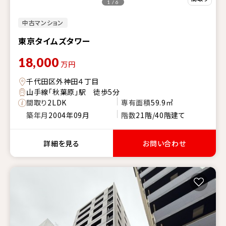
1 / 6
中古マンション
東京タイムズタワー
18,000
万円
千代田区外神田４丁目
山手線「秋葉原」駅 徒歩5分
間取り
2LDK
専有面積
59.9㎡
築年月
2004年09月
階数
21階/40階建て
詳細を見る
お問い合わせ