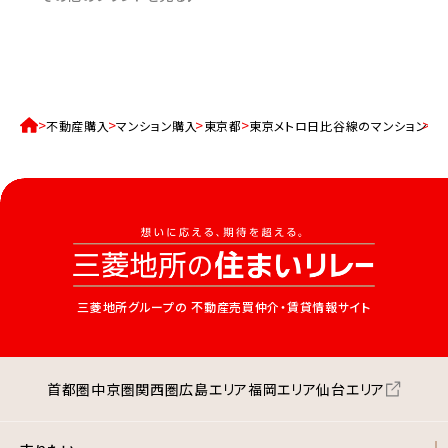
不動産購入
マンション購入
東京都
東京メトロ日比谷線のマンション
秋
三菱地所グループの
不動産売買仲介・賃貸情報サイト
首都圏
中京圏
関西圏
広島エリア
福岡エリア
仙台エリア