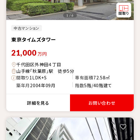
1 / 6
中古マンション
東京タイムズタワー
21,000
万円
千代田区外神田４丁目
山手線「秋葉原」駅 徒歩5分
間取り
1LDK+S
専有面積
72.58㎡
築年月
2004年09月
階数
5階/40階建て
詳細を見る
お問い合わせ