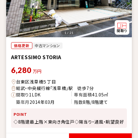
1 / 21
価格更新
中古マンション
ARTESSIMO STORIA
6,280
万円
台東区浅草橋５丁目
総武・中央緩行線「浅草橋」駅 徒歩7分
間取り
1LDK
専有面積
41.05㎡
築年月
2014年03月
階数
8階/8階建て
POINT
◇8階建最上階×東向き角住戸◇陽当り・通風・眺望良好