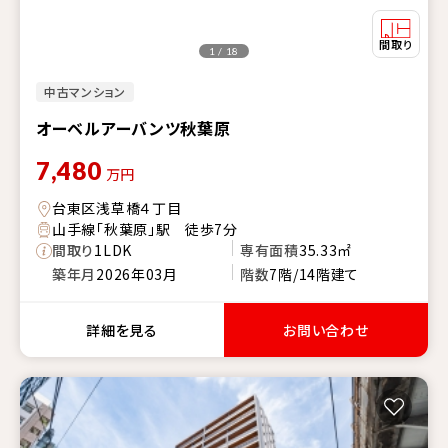
1 / 18
中古マンション
オーベルアーバンツ秋葉原
7,480
万円
台東区浅草橋４丁目
山手線「秋葉原」駅 徒歩7分
間取り
1LDK
専有面積
35.33㎡
築年月
2026年03月
階数
7階/14階建て
詳細を見る
お問い合わせ