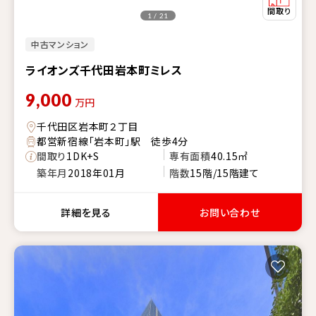
1 / 21
中古マンション
ライオンズ千代田岩本町ミレス
9,000
万円
千代田区岩本町２丁目
都営新宿線「岩本町」駅 徒歩4分
間取り
1DK+S
専有面積
40.15㎡
築年月
2018年01月
階数
15階/15階建て
詳細を見る
お問い合わせ