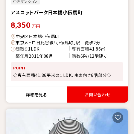
中古マンション
アスコットパーク日本橋小伝馬町
8,350
万円
中央区日本橋小伝馬町
東京メトロ日比谷線「小伝馬町」駅 徒歩2分
間取り
1LDK
専有面積
41.86㎡
築年月
2011年08月
階数
6階/12階建て
POINT
◇専有面積41.86平米の１LDK、南東向き6階部分◇
詳細を見る
お問い合わせ