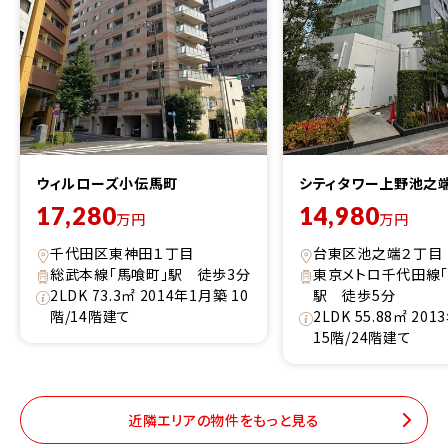
ウィルローズ小伝馬町
シティタワー上野池之
17,280
14,980
万円
万円
千代田区東神田１丁目
台東区池之端２丁目
総武本線「馬喰町」駅 徒歩3分
東京メトロ千代田線「
2LDK 73.3㎡ 2014年1月築 10
駅 徒歩5分
階/14階建て
2LDK 55.88㎡ 20
15階/24階建て
近隣エリアの物件をもっと見る