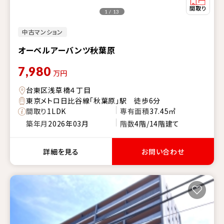
1 / 13
中古マンション
オーベルアーバンツ秋葉原
7,980
万円
台東区浅草橋４丁目
東京メトロ日比谷線「秋葉原」駅 徒歩6分
間取り
1LDK
専有面積
37.45㎡
築年月
2026年03月
階数
4階/14階建て
詳細を見る
お問い合わせ