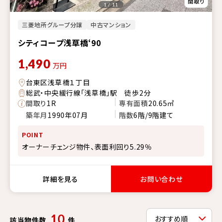
1 / 11
三菱地所グループ分譲
中古マンション
シティコープ浅草橋‘90
1,490
万円
台東区浅草橋１丁目
総武・中央緩行線「浅草橋」駅 徒歩2分
間取り
1R
専有面積
20.65㎡
築年月
1990年07月
階数
6階/9階建て
POINT
オーナーチェンジ物件、表面利回り5.29％
詳細を見る
お問い合わせ
10
該当物件数
件