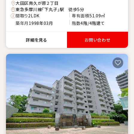
大田区南久が原２丁目
東急多摩川線「下丸子」駅 徒歩5分
間取り
2LDK
専有面積
51.09㎡
築年月
1998年03月
階数
4階/4階建て
詳細を見る
お問い合わせ