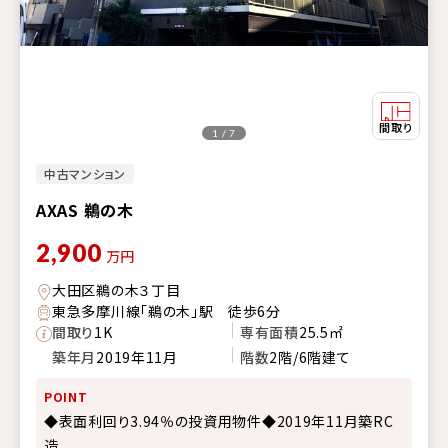
1 / 7
中古マンション
AXAS 鵜の木
2,900
万円
大田区鵜の木３丁目
東急多摩川線「鵜の木」駅 徒歩6分
間取り
1K
専有面積
25.5㎡
築年月
2019年11月
階数
2階/6階建て
POINT
◆表面利回り3.94％の投資用物件◆2019年11月築RC
造