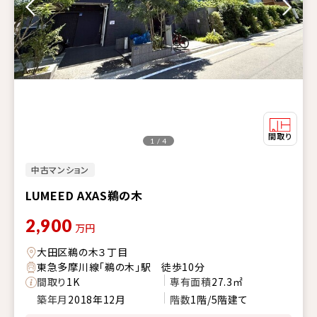
1 / 4
中古マンション
LUMEED AXAS鵜の木
2,900
万円
大田区鵜の木３丁目
東急多摩川線「鵜の木」駅 徒歩10分
間取り
1K
専有面積
27.3㎡
築年月
2018年12月
階数
1階/5階建て