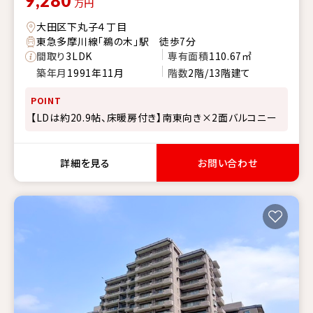
9,280
万円
大田区下丸子４丁目
東急多摩川線「鵜の木」駅 徒歩7分
間取り
3LDK
専有面積
110.67㎡
築年月
1991年11月
階数
2階/13階建て
POINT
【LDは約20.9帖、床暖房付き】南東向き×2面バルコニー
詳細を見る
お問い合わせ