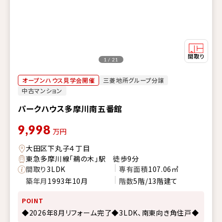
1 / 21
オープンハウス見学会開催
三菱地所グループ分譲
中古マンション
パークハウス多摩川南五番館
9,998
万円
大田区下丸子４丁目
東急多摩川線「鵜の木」駅 徒歩9分
間取り
3LDK
専有面積
107.06㎡
築年月
1993年10月
階数
5階/13階建て
POINT
◆2026年8月リフォーム完了◆3LDK、南東向き角住戸◆