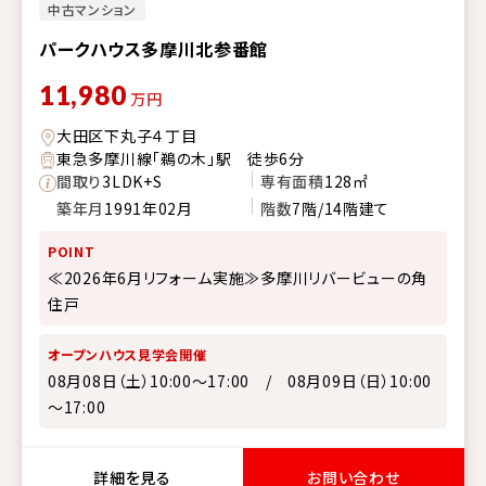
中古マンション
パークハウス多摩川北参番館
11,980
万円
大田区下丸子４丁目
東急多摩川線「鵜の木」駅 徒歩6分
間取り
3LDK+S
専有面積
128㎡
築年月
1991年02月
階数
7階/14階建て
POINT
≪2026年6月リフォーム実施≫多摩川リバービューの角
住戸
オープンハウス見学会開催
08月08日（土）10:00～17:00 / 08月09日（日）10:00
～17:00
詳細を見る
お問い合わせ