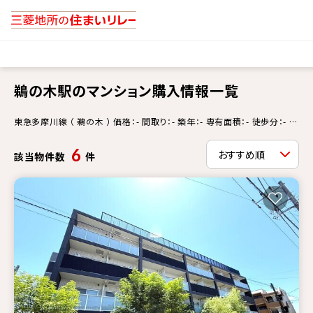
鵜の木駅のマンション購入情報一覧
東急多摩川線 （ 鵜の木 ） 価格：- 間取り：- 築年：- 専有面積：- 徒歩分：- 更
新情報：-
6
該当物件数
件