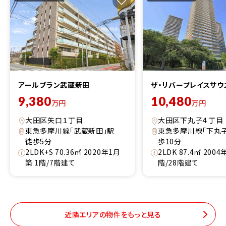
アールブラン武蔵新田
ザ・リバープレイスサウ
9,380
10,480
万円
万円
大田区矢口１丁目
大田区下丸子４丁目
東急多摩川線「武蔵新田」駅
東急多摩川線「下丸
徒歩5分
歩10分
2LDK+S 70.36㎡ 2020年1月
2LDK 87.4㎡ 200
築 1階/7階建て
階/28階建て
近隣エリアの物件をもっと見る