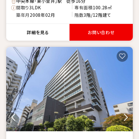
中央本線「東小金井」駅 徒歩16分
間取り
3LDK
専有面積
100.28㎡
築年月
2008年02月
階数
3階/12階建て
詳細を見る
お問い合わせ