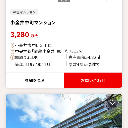
1 / 6
中古マンション
小金井中町マンション
3,280
万円
小金井市中町３丁目
中央本線「武蔵小金井」駅 徒歩12分
間取り
3LDK
専有面積
54.82㎡
築年月
1977年11月
階数
4階/5階建て
詳細を見る
お問い合わせ