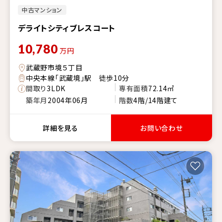
中古マンション
デライトシティブレスコート
10,780
万円
武蔵野市境５丁目
中央本線「武蔵境」駅 徒歩10分
間取り
3LDK
専有面積
72.14㎡
築年月
2004年06月
階数
4階/14階建て
詳細を見る
お問い合わせ