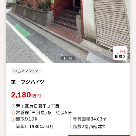
1 / 16
中古マンション
第一フジハイツ
2,180
万円
荒川区東日暮里３丁目
常磐線「三河島」駅 徒歩5分
間取り
1DK
専有面積
34.03㎡
築年月
1980年03月
階数
2階/5階建て