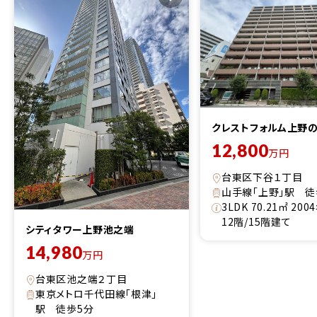
クレストフォルム上野
12,800
万円
台東区下谷１丁目
山手線「上野」駅 徒
3LDK 70.21㎡ 20
12階/15階建て
シティタワー上野池之端
14,980
万円
台東区池之端２丁目
東京メトロ千代田線「根津」
駅 徒歩5分