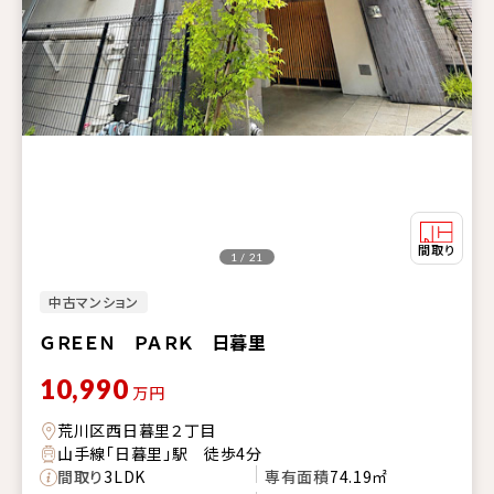
1 / 21
中古マンション
ＧＲＥＥＮ ＰＡＲＫ 日暮里
10,990
万円
荒川区西日暮里２丁目
山手線「日暮里」駅 徒歩4分
間取り
3LDK
専有面積
74.19㎡