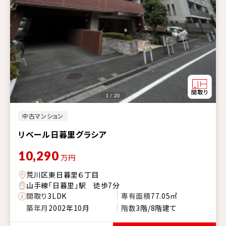
1 / 20
中古マンション
リベール日暮里グラシア
10,290
万円
荒川区東日暮里６丁目
山手線「日暮里」駅 徒歩7分
間取り
3LDK
専有面積
77.05㎡
築年月
2002年10月
階数
3階/8階建て