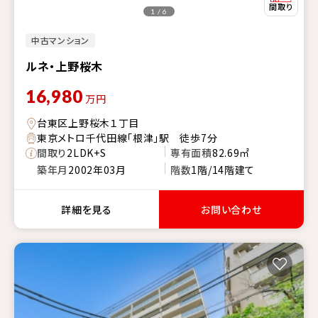
1 / 6
中古マンション
ルネ・上野桜木
16,980
万円
台東区上野桜木１丁目
東京メトロ千代田線「根津」駅 徒歩7分
間取り
2LDK+S
専有面積
82.69㎡
築年月
2002年03月
階数
1階/14階建て
詳細を見る
お問い合わせ