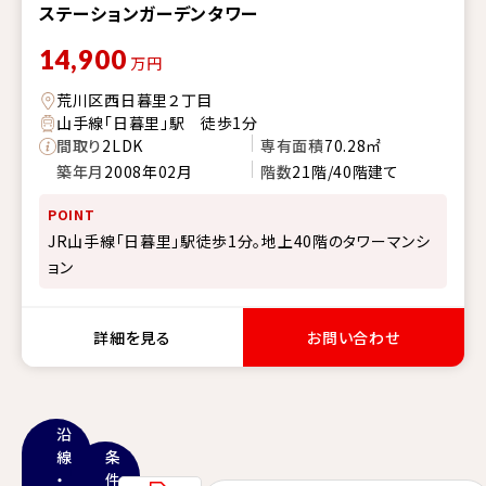
ステーションガーデンタワー
14,900
万円
荒川区西日暮里２丁目
山手線「日暮里」駅 徒歩1分
間取り
2LDK
専有面積
70.28㎡
築年月
2008年02月
階数
21階/40階建て
POINT
JR山手線「日暮里」駅徒歩1分。地上40階のタワーマンシ
ョン
詳細を見る
お問い合わせ
沿
線
条
・
件