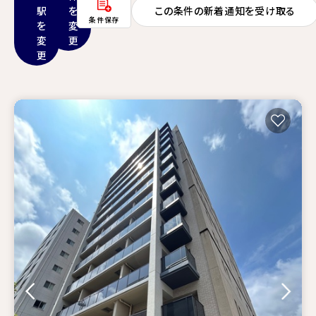
駅
を
この条件の新着通知を受け取る
条件保存
を
変
変
更
更