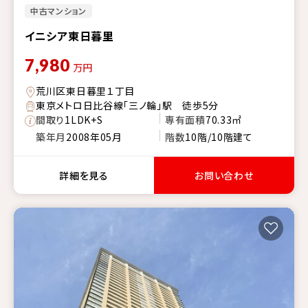
中古マンション
イニシア東日暮里
7,980
万円
荒川区東日暮里１丁目
東京メトロ日比谷線「三ノ輪」駅 徒歩5分
間取り
1LDK+S
専有面積
70.33㎡
築年月
2008年05月
階数
10階/10階建て
詳細を見る
お問い合わせ