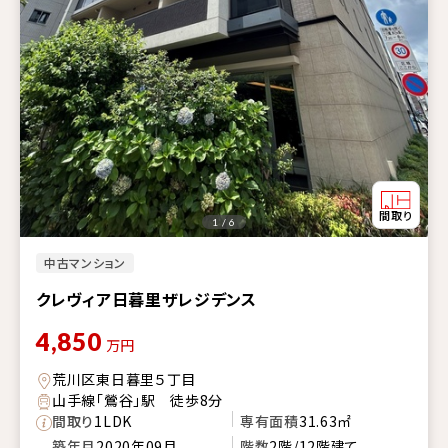
1 / 6
中古マンション
クレヴィア日暮里ザレジデンス
4,850
万円
荒川区東日暮里５丁目
山手線「鶯谷」駅 徒歩8分
間取り
1LDK
専有面積
31.63㎡
築年月
2020年09月
階数
2階/12階建て