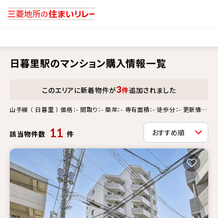
日暮里駅のマンション購入情報一覧
3
このエリアに新着物件が
件
追加されました
山手線 （ 日暮里 ） 価格：- 間取り：- 築年：- 専有面積：- 徒歩分：- 更新情
報：-
11
該当物件数
件