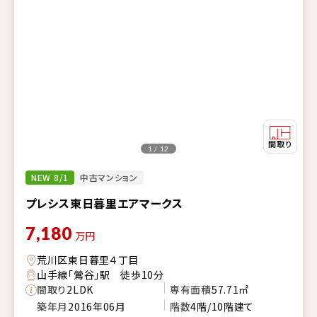
1 / 12
NEW 8/1
中古マンション
プレシス東日暮里エアマークス
7,180
万円
荒川区東日暮里４丁目
山手線「鶯谷」駅 徒歩10分
間取り
2LDK
専有面積
57.71㎡
築年月
2016年06月
階数
4階/10階建て