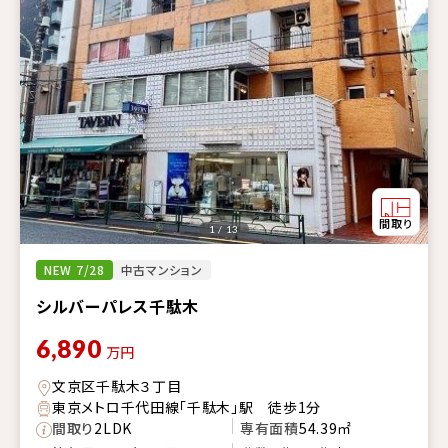
1 / 13
NEW 7/28
中古マンション
シルバーパレス千駄木
6,890
万円
文京区千駄木３丁目
東京メトロ千代田線「千駄木」駅 徒歩1分
間取り
2LDK
専有面積
54.39㎡