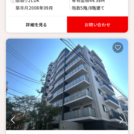
間取り
2LDK
専有面積
44.38㎡
築年月
2008年09月
階数
5階/8階建て
詳細を見る
お問い合わせ