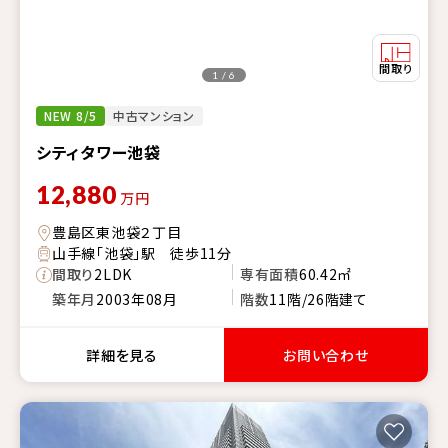
1 / 6
NEW 8/5
中古マンション
シティタワー池袋
12,880
万円
豊島区東池袋２丁目
山手線「池袋」駅 徒歩11分
間取り
2LDK
専有面積
60.42㎡
築年月
2003年08月
階数
11階/26階建て
詳細を見る
お問い合わせ