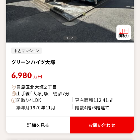
1 / 6
中古マンション
グリーンハイツ大塚
6,980
万円
豊島区北大塚２丁目
山手線「大塚」駅 徒歩7分
間取り
4LDK
専有面積
112.41㎡
築年月
1970年11月
階数
4階/6階建て
詳細を見る
お問い合わせ