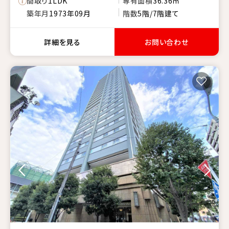
間取り
1LDK
専有面積
36.36㎡
築年月
1973年09月
階数
5階/7階建て
詳細を見る
お問い合わせ