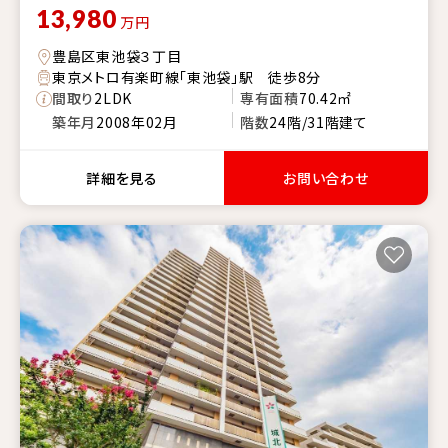
13,980
万円
豊島区東池袋３丁目
東京メトロ有楽町線「東池袋」駅 徒歩8分
間取り
2LDK
専有面積
70.42㎡
築年月
2008年02月
階数
24階/31階建て
詳細を見る
お問い合わせ