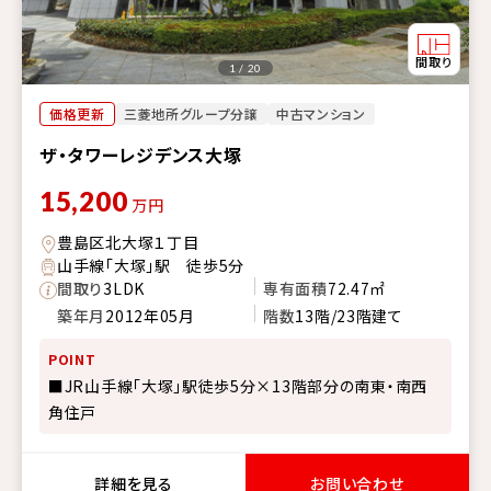
1 / 20
価格更新
三菱地所グループ分譲
中古マンション
ザ・タワーレジデンス大塚
15,200
万円
豊島区北大塚１丁目
山手線「大塚」駅 徒歩5分
間取り
3LDK
専有面積
72.47㎡
築年月
2012年05月
階数
13階/23階建て
POINT
■JR山手線「大塚」駅徒歩5分×13階部分の南東・南西
角住戸
詳細を見る
お問い合わせ