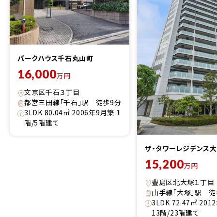
パークハウス千石丸山町
16,000
万円
文京区千石３丁目
都営三田線「千石」駅 徒歩9分
3LDK 80.04㎡ 2006年9月築 1
階/5階建て
ザ・タワーレジデンス
15,200
万円
豊島区北大塚１丁目
山手線「大塚」駅 徒
3LDK 72.47㎡ 20
13階/23階建て