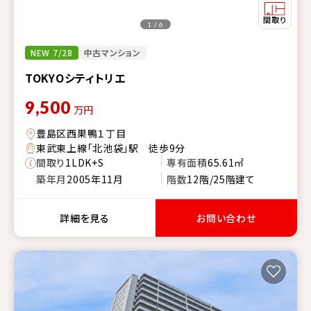
1 / 6
NEW 7/28
中古マンション
TOKYOシティトリエ
9,500
万円
豊島区西巣鴨１丁目
東武東上線「北池袋」駅 徒歩9分
間取り
1LDK+S
専有面積
65.61㎡
築年月
2005年11月
階数
12階/25階建て
詳細を見る
お問い合わせ