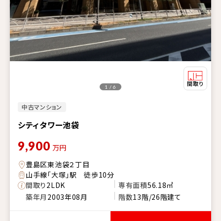
1 / 6
中古マンション
シティタワー池袋
9,900
万円
豊島区東池袋２丁目
山手線「大塚」駅 徒歩10分
間取り
2LDK
専有面積
56.18㎡
築年月
2003年08月
階数
13階/26階建て