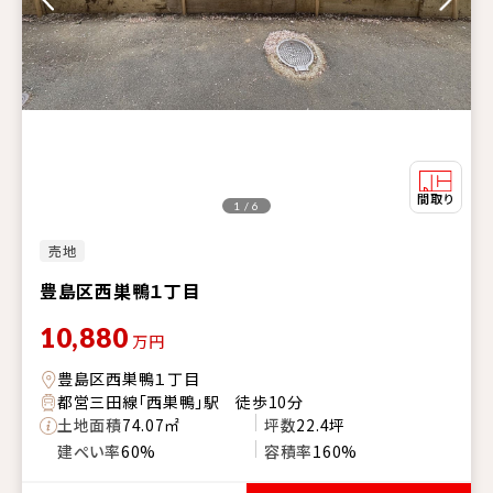
1 / 6
売地
豊島区西巣鴨１丁目
10,880
万円
豊島区西巣鴨１丁目
都営三田線「西巣鴨」駅 徒歩10分
土地面積
74.07㎡
坪数
22.4坪
建ぺい率
60%
容積率
160%