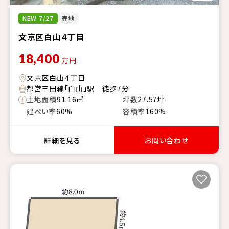
NEW 7/27
売地
文京区白山４丁目
18,400
万円
文京区白山４丁目
都営三田線「白山」駅 徒歩7分
土地面積
91.16㎡
坪数
27.57坪
建ぺい率
60%
容積率
160%
詳細を見る
お問い合わせ