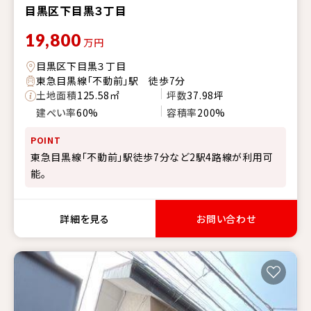
目黒区下目黒３丁目
19,800
万円
目黒区下目黒３丁目
東急目黒線「不動前」駅 徒歩7分
土地面積
125.58㎡
坪数
37.98坪
建ぺい率
60%
容積率
200%
POINT
東急目黒線「不動前」駅徒歩7分など2駅4路線が利用可
能。
詳細を見る
お問い合わせ