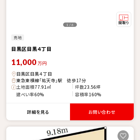
1 / 6
売地
目黒区目黒４丁目
11,000
万円
目黒区目黒４丁目
東急東横線「祐天寺」駅 徒歩17分
土地面積
77.91㎡
坪数
23.56坪
建ぺい率
60%
容積率
160%
詳細を見る
お問い合わせ