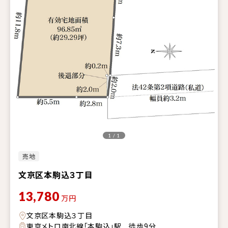
1 / 1
売地
文京区本駒込３丁目
13,780
万円
文京区本駒込３丁目
東京メトロ南北線「本駒込」駅 徒歩9分