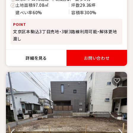
土地面積
97.08㎡
坪数
29.36坪
建ぺい率
60%
容積率
300%
POINT
文京区本駒込3丁目売地・3駅3路線利用可能・解体更地
渡し
詳細を見る
お問い合わせ