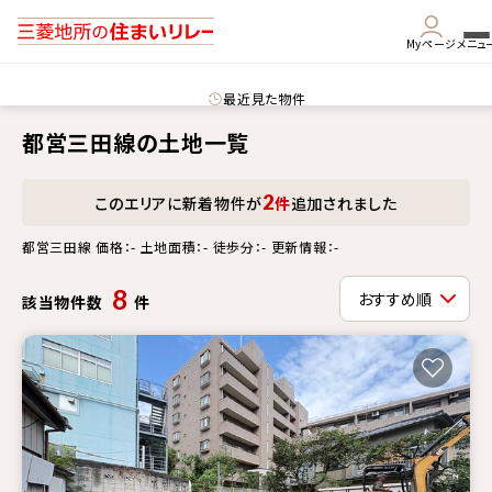
Myページ
メニュ
最近見た物件
都営三田線の土地一覧
2
このエリアに新着物件が
件
追加されました
都営三田線 価格：- 土地面積：- 徒歩分：- 更新情報：-
8
該当物件数
件