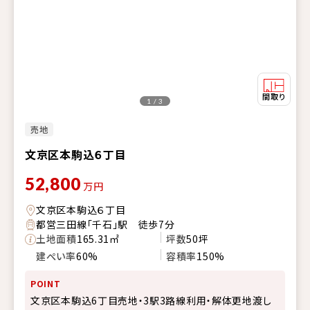
1 / 3
売地
文京区本駒込６丁目
52,800
万円
文京区本駒込６丁目
都営三田線「千石」駅 徒歩7分
土地面積
165.31㎡
坪数
50坪
建ぺい率
60%
容積率
150%
POINT
文京区本駒込6丁目売地・3駅3路線利用・解体更地渡し