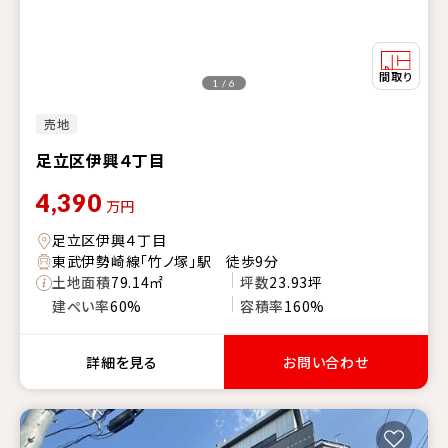
1 / 6
売地
足立区伊興４丁目
4,390
万円
足立区伊興４丁目
東武伊勢崎線「竹ノ塚」駅 徒歩9分
土地面積
79.14㎡
坪数
23.93坪
建ぺい率
60%
容積率
160%
詳細を見る
お問い合わせ