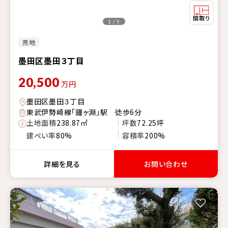
1 / 5
売地
墨田区墨田３丁目
20,500
万円
墨田区墨田３丁目
東武伊勢崎線「鐘ヶ淵」駅 徒歩6分
土地面積
238.87㎡
坪数
72.25坪
建ぺい率
80%
容積率
200%
詳細を見る
お問い合わせ