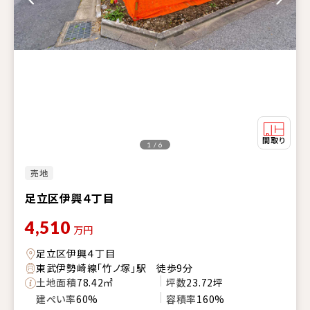
1 / 6
売地
足立区伊興４丁目
4,510
万円
足立区伊興４丁目
東武伊勢崎線「竹ノ塚」駅 徒歩9分
土地面積
78.42㎡
坪数
23.72坪
建ぺい率
60%
容積率
160%