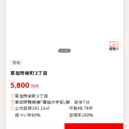
1 / 6
売地
草加市栄町３丁目
5,800
万円
草加市栄町３丁目
東武伊勢崎線「獨協大学前」駅 徒歩7分
土地面積
161.13㎡
坪数
48.74坪
建ぺい率
60%
容積率
160%