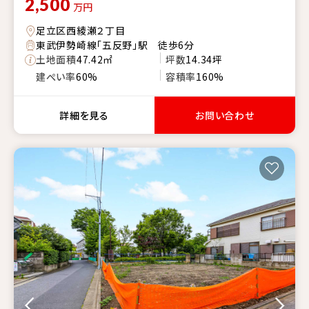
2,500
万円
足立区西綾瀬２丁目
東武伊勢崎線「五反野」駅 徒歩6分
土地面積
47.42㎡
坪数
14.34坪
建ぺい率
60%
容積率
160%
詳細を見る
お問い合わせ