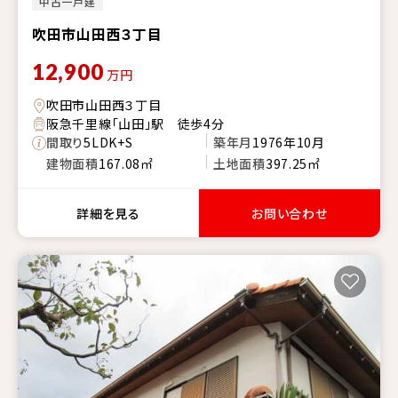
中古一戸建
吹田市山田西３丁目
12,900
万円
吹田市山田西３丁目
阪急千里線「山田」駅 徒歩4分
間取り
5LDK+S
築年月
1976年10月
建物面積
167.08㎡
土地面積
397.25㎡
詳細を見る
お問い合わせ