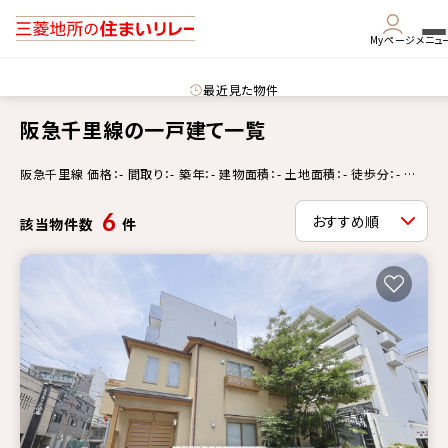
Myページ
メニュ
最近見た物件
阪急千里線の一戸建て一覧
阪急千里線 価格：- 間取り：- 築年：- 建物面積：- 土地面積：- 徒歩分：- 更
新情報：-
6
該当物件数
件