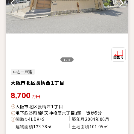
1 / 6
中古一戸建
大阪市北区長柄西１丁目
8,700
万円
大阪市北区長柄西１丁目
地下鉄谷町線「天神橋筋六丁目」駅 徒歩5分
間取り
4LDK+S
築年月
2004年06月
建物面積
123.38㎡
土地面積
101.05㎡