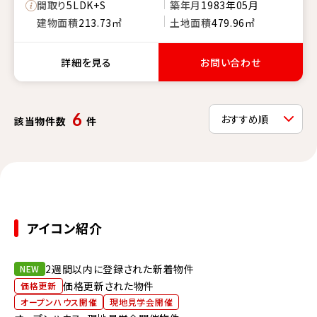
間取り
5LDK+S
築年月
1983年05月
建物面積
213.73㎡
土地面積
479.96㎡
詳細を見る
お問い合わせ
6
該当物件数
件
アイコン紹介
2週間以内に登録された新着物件
NEW
価格更新された物件
価格更新
オープンハウス開催
現地見学会開催