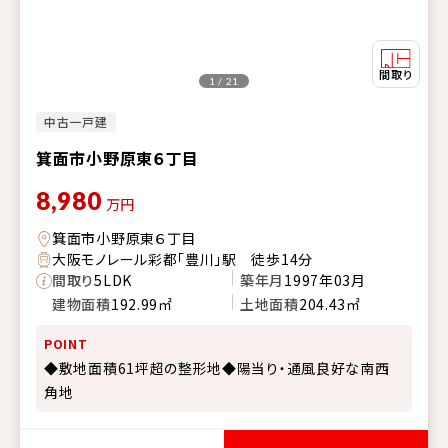
1 / 21
中古一戸建
箕面市小野原東６丁目
8,980
万円
箕面市小野原東６丁目
大阪モノレール彩都「豊川」駅 徒歩14分
間取り
5LDK
築年月
1997年03月
建物面積
192.99㎡
土地面積
204.43㎡
POINT
◆敷地面積61坪超の整形地◆陽当り・通風良好な南西
角地