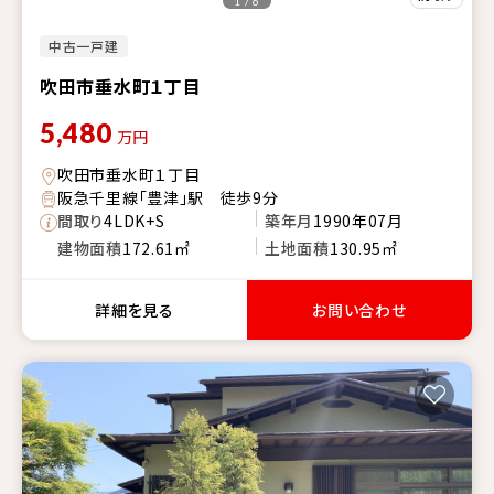
1 / 6
中古一戸建
吹田市垂水町１丁目
5,480
万円
吹田市垂水町１丁目
阪急千里線「豊津」駅 徒歩9分
間取り
4LDK+S
築年月
1990年07月
建物面積
172.61㎡
土地面積
130.95㎡
詳細を見る
お問い合わせ