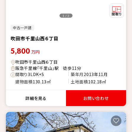
1 / 3
中古一戸建
吹田市千里山西６丁目
5,800
万円
吹田市千里山西６丁目
阪急千里線「千里山」駅 徒歩11分
間取り
3LDK+S
築年月
2013年11月
建物面積
130.13㎡
土地面積
102.18㎡
詳細を見る
お問い合わせ