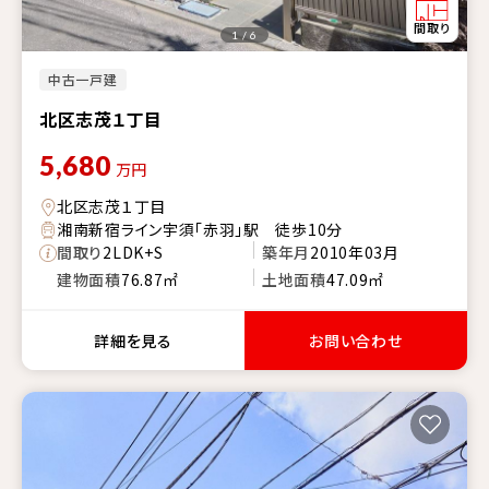
1 / 6
中古一戸建
北区志茂１丁目
5,680
万円
北区志茂１丁目
湘南新宿ライン宇須「赤羽」駅 徒歩10分
間取り
2LDK+S
築年月
2010年03月
建物面積
76.87㎡
土地面積
47.09㎡
詳細を見る
お問い合わせ