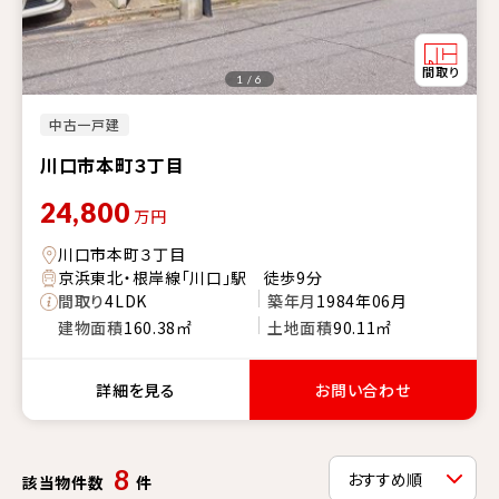
1 / 6
中古一戸建
川口市本町３丁目
24,800
万円
川口市本町３丁目
京浜東北・根岸線「川口」駅 徒歩9分
間取り
4LDK
築年月
1984年06月
建物面積
160.38㎡
土地面積
90.11㎡
詳細を見る
お問い合わせ
8
該当物件数
件