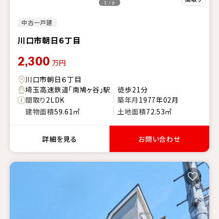
1 / 6
中古一戸建
川口市朝日６丁目
2,300
万円
川口市朝日６丁目
埼玉高速鉄道「南鳩ヶ谷」駅 徒歩21分
間取り
2LDK
築年月
1977年02月
建物面積
59.61㎡
土地面積
72.53㎡
詳細を見る
お問い合わせ