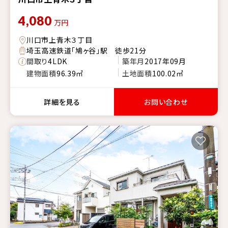
4,080
万円
川口市上青木３丁目
埼玉高速鉄道「鳩ヶ谷」駅 徒歩21分
間取り
4LDK
築年月
2017年09月
建物面積
96.39㎡
土地面積
100.02㎡
詳細を見る
お問い合わせ