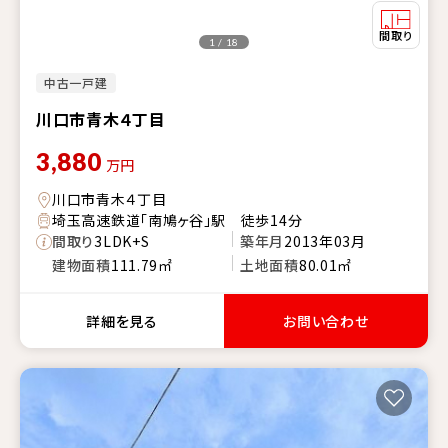
1 / 18
中古一戸建
川口市青木４丁目
3,880
万円
川口市青木４丁目
埼玉高速鉄道「南鳩ヶ谷」駅 徒歩14分
間取り
3LDK+S
築年月
2013年03月
建物面積
111.79㎡
土地面積
80.01㎡
詳細を見る
お問い合わせ