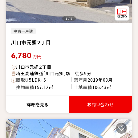
1 / 6
中古一戸建
川口市元郷２丁目
6,780
万円
川口市元郷２丁目
埼玉高速鉄道「川口元郷」駅 徒歩9分
間取り
5LDK+S
築年月
2019年03月
建物面積
157.12㎡
土地面積
106.43㎡
詳細を見る
お問い合わせ