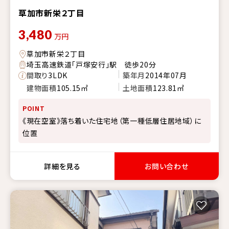
草加市新栄２丁目
3,480
万円
草加市新栄２丁目
埼玉高速鉄道「戸塚安行」駅 徒歩20分
間取り
3LDK
築年月
2014年07月
建物面積
105.15㎡
土地面積
123.81㎡
POINT
《現在空室》落ち着いた住宅地（第一種低層住居地域）に
位置
詳細を見る
お問い合わせ