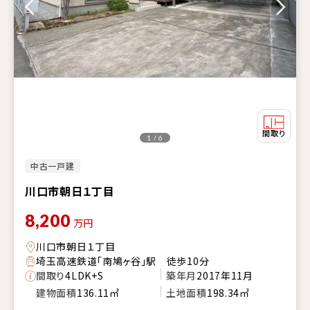
1 / 6
中古一戸建
川口市朝日１丁目
8,200
万円
川口市朝日１丁目
埼玉高速鉄道「南鳩ヶ谷」駅 徒歩10分
間取り
4LDK+S
築年月
2017年11月
建物面積
136.11㎡
土地面積
198.34㎡