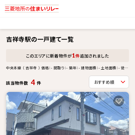
吉祥寺駅の一戸建て一覧
1
このエリアに新着物件が
件
追加されました
中央本線 （ 吉祥寺 ） 価格：- 間取り：- 築年：- 建物面積：- 土地面積：- 徒歩
分：- 更新情報：-
4
該当物件数
件