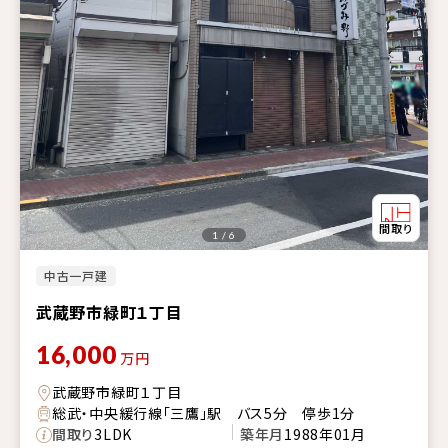
1 / 6
中古一戸建
武蔵野市緑町１丁目
16,000
万円
武蔵野市緑町１丁目
総武・中央緩行線「三鷹」駅 バス5分 停歩1分
間取り
3LDK
築年月
1988年01月