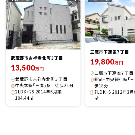
三鷹市下連雀７丁目
武蔵野市吉祥寺北町３丁目
19,800
万円
13,500
万円
三鷹市下連雀７丁目
武蔵野市吉祥寺北町３丁目
総武・中央緩行線「三
中央本線「三鷹」駅 徒歩21分
歩18分
2LDK+2S 2014年6月築
7LDK+S 2012年3月築
104.44㎡
㎡