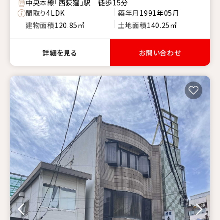
中央本線「西荻窪」駅 徒歩15分
間取り
4LDK
築年月
1991年05月
建物面積
120.85㎡
土地面積
140.25㎡
詳細を見る
お問い合わせ