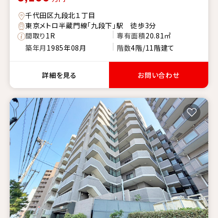
千代田区九段北１丁目
東京メトロ半蔵門線「九段下」駅 徒歩3分
間取り
1R
専有面積
20.81㎡
築年月
1985年08月
階数
4階/11階建て
詳細を見る
お問い合わせ