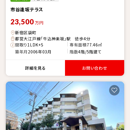
市谷逢坂テラス
23,500
万円
新宿区袋町
都営大江戸線「牛込神楽坂」駅 徒歩4分
間取り
1LDK+S
専有面積
77.46㎡
築年月
2006年03月
階数
4階/5階建て
詳細を見る
お問い合わせ