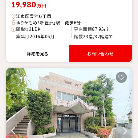
19,980
万円
江東区豊洲６丁目
ゆりかもめ「新豊洲」駅 徒歩6分
間取り
3LDK
専有面積
87.95㎡
築年月
2016年06月
階数
23階/32階建て
詳細を見る
お問い合わせ