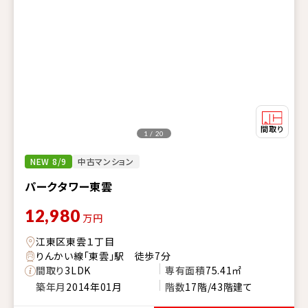
1 / 20
NEW 8/9
中古マンション
パークタワー東雲
12,980
万円
江東区東雲１丁目
りんかい線「東雲」駅 徒歩7分
間取り
3LDK
専有面積
75.41㎡
築年月
2014年01月
階数
17階/43階建て