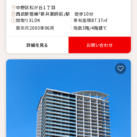
中野区松が丘１丁目
西武新宿線「新井薬師前」駅 徒歩10分
間取り
3LDK
専有面積
87.37㎡
築年月
2003年06月
階数
3階/4階建て
詳細を見る
お問い合わせ