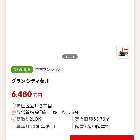
1 / 21
NEW 8/9
中古マンション
グランシティ菊川
6,480
万円
墨田区立川３丁目
都営新宿線「菊川」駅 徒歩6分
間取り
2LDK
専有面積
53.79㎡
築年月
2000年05月
階数
7階/9階建て