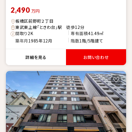
2,490
万円
板橋区前野町２丁目
東武東上線「ときわ台」駅 徒歩12分
間取り
2K
専有面積
41.49㎡
築年月
1985年12月
階数
1階/5階建て
詳細を見る
お問い合わせ