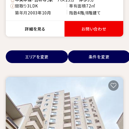
間取り
3LDK
専有面積
72㎡
築年月
2003年10月
階数
4階/8階建て
詳細を見る
お問い合わせ
エリアを変更
条件を変更