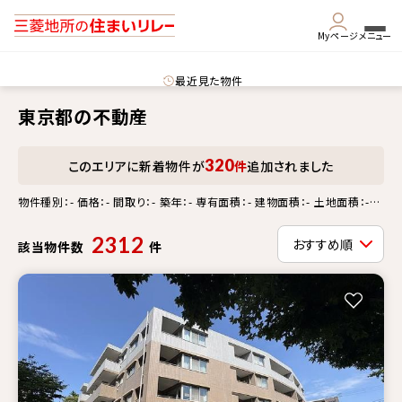
Myページ
メニュー
最近見た物件
東京都の不動産
320
このエリアに新着物件が
件
追加されました
物件種別：- 価格：- 間取り：- 築年：- 専有面積：- 建物面積：- 土地面積：-
徒歩分：- 更新情報：-
2312
該当物件数
件