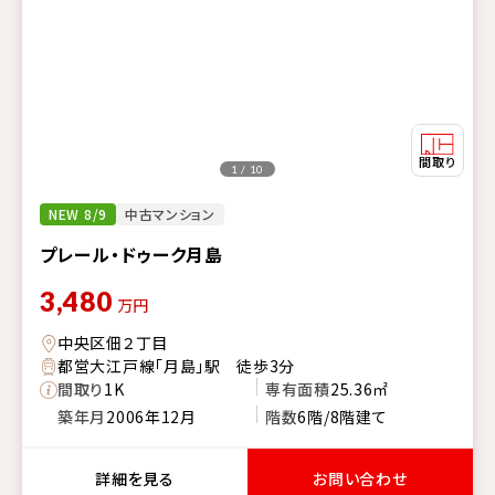
1 / 10
NEW 8/9
中古マンション
プレール・ドゥーク月島
3,480
万円
中央区佃２丁目
都営大江戸線「月島」駅 徒歩3分
間取り
1K
専有面積
25.36㎡
築年月
2006年12月
階数
6階/8階建て
詳細を見る
お問い合わせ