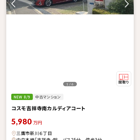
1 / 6
NEW 8/9
中古マンション
コスモ吉祥寺南カルディアコート
5,980
万円
三鷹市新川６丁目
中央本線「吉祥寺」駅 バス25分 停歩3分