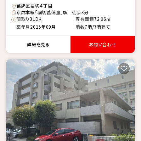
葛飾区堀切４丁目
京成本線「堀切菖蒲園」駅 徒歩3分
間取り
3LDK
専有面積
72.06㎡
築年月
2015年09月
階数
7階/7階建て
詳細を見る
お問い合わせ