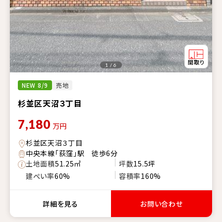
1 / 6
NEW 8/9
売地
杉並区天沼３丁目
7,180
万円
杉並区天沼３丁目
中央本線「荻窪」駅 徒歩6分
土地面積
51.25㎡
坪数
15.5坪
建ぺい率
60%
容積率
160%
詳細を見る
お問い合わせ