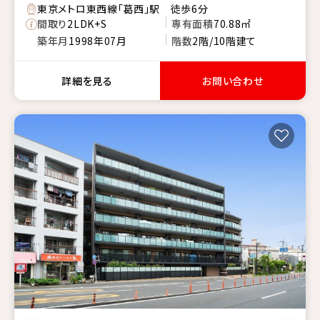
東京メトロ東西線「葛西」駅 徒歩6分
間取り
2LDK+S
専有面積
70.88㎡
築年月
1998年07月
階数
2階/10階建て
詳細を見る
お問い合わせ