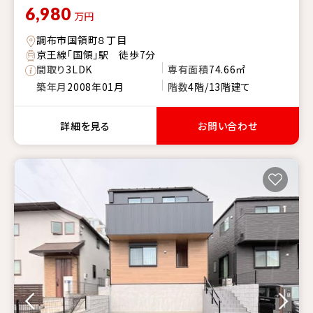
6,980
万円
調布市国領町８丁目
京王線「国領」駅 徒歩7分
間取り
3LDK
専有面積
74.66㎡
築年月
2008年01月
階数
4階/13階建て
詳細を見る
お問い合わせ