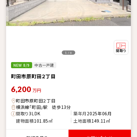
1 / 6
NEW 8/9
中古一戸建
町田市原町田２丁目
6,200
万円
町田市原町田２丁目
横浜線「町田」駅 徒歩13分
間取り
3LDK
築年月
2025年06月
建物面積
101.85㎡
土地面積
149.11㎡