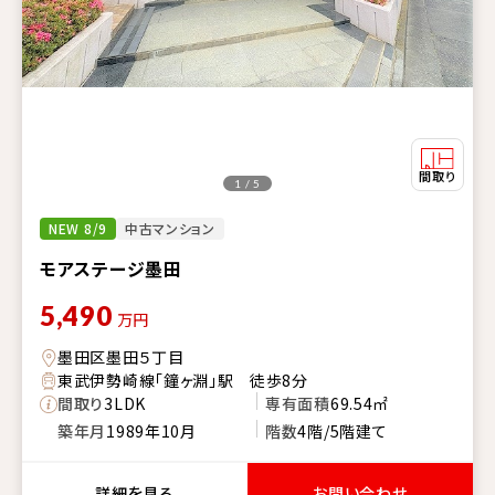
1 / 5
NEW 8/9
中古マンション
モアステージ墨田
5,490
万円
墨田区墨田５丁目
東武伊勢崎線「鐘ヶ淵」駅 徒歩8分
間取り
3LDK
専有面積
69.54㎡
築年月
1989年10月
階数
4階/5階建て
詳細を見る
お問い合わせ