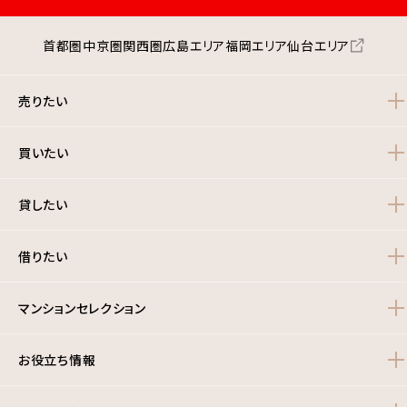
都市公園等面積 219.02ha
※都市公園等=都市公園+市民緑地
首都圏
中京圏
関西圏
広島エリア
福岡エリア
仙台エリア
2021年度末現在
船橋市のエリア情報の詳細はこちら
売りたい
買いたい
貸したい
借りたい
マンションセレクション
お役立ち情報