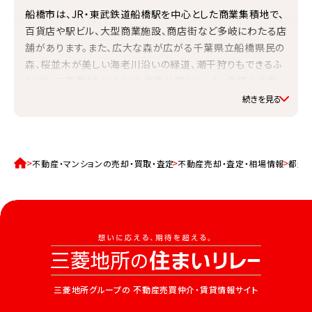
船橋市は、JR・東武鉄道船橋駅を中心とした商業集積地で、
百貨店や駅ビル、大型商業施設、商店街など多岐にわたる店
舗があります。また、広大な森が広がる千葉県立船橋県民の
森、桜並木が美しい海老川沿いの緑道、潮干狩りもできるふ
なばし三番瀬（さんばんぜ）海浜公園といった、多様な自然
環境が身近にあります。
水道料金（口径20mmで20m3の月額）
3,250円
家庭ごみ（可燃ごみ）
不動産・マンションの売却・買取・査定
不動産売却・査定・相場情報
都道
有料収集／集積所収集
住宅に関する助成金などの情報
詳しくはこちら
利便性
小売店数（2021年度）2,597事業所／大型小売店数（2006
年度）87事業所／百貨店、総合スーパー数（2006年度）9
事業所
三菱地所グループの
不動産売買仲介・賃貸情報サイト
公園数・面積など
都市公園等数 830