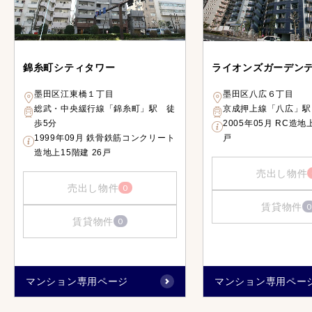
錦糸町シティタワー
ライオンズガーデン
墨田区江東橋１丁目
墨田区八広６丁目
総武・中央緩行線「錦糸町」駅 徒
京成押上線「八広」駅
歩5分
2005年05月 RC造地上
1999年09月 鉄骨鉄筋コンクリート
戸
造地上15階建 26戸
売出し物件
売出し物件
0
賃貸物件
0
賃貸物件
0
マンション専用ページ
マンション専用ペー