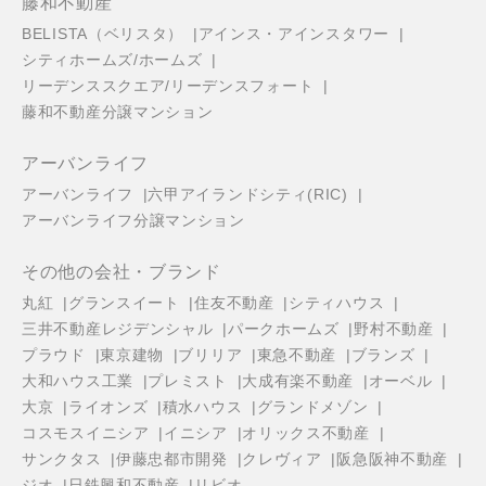
藤和不動産
BELISTA（ベリスタ）
アインス・アインスタワー
シティホームズ/ホームズ
リーデンススクエア/リーデンスフォート
藤和不動産分譲マンション
アーバンライフ
アーバンライフ
六甲アイランドシティ(RIC)
アーバンライフ分譲マンション
その他の会社・ブランド
丸紅
グランスイート
住友不動産
シティハウス
三井不動産レジデンシャル
パークホームズ
野村不動産
プラウド
東京建物
ブリリア
東急不動産
ブランズ
大和ハウス工業
プレミスト
大成有楽不動産
オーベル
大京
ライオンズ
積水ハウス
グランドメゾン
コスモスイニシア
イニシア
オリックス不動産
サンクタス
伊藤忠都市開発
クレヴィア
阪急阪神不動産
ジオ
日鉄興和不動産
リビオ