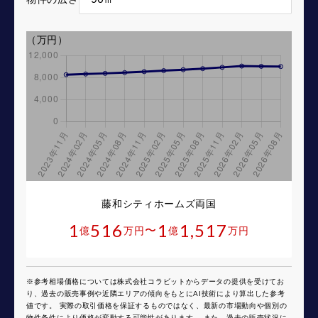
（万円）
藤和シティホームズ両国
1
516
1
1,517
〜
億
万円
億
万円
※参考相場価格については株式会社コラビットからデータの提供を受けてお
り、過去の販売事例や近隣エリアの傾向をもとにAI技術により算出した参考
値です。 実際の取引価格を保証するものではなく、最新の市場動向や個別の
物件条件により価格が変動する可能性があります。 また、過去の販売状況に