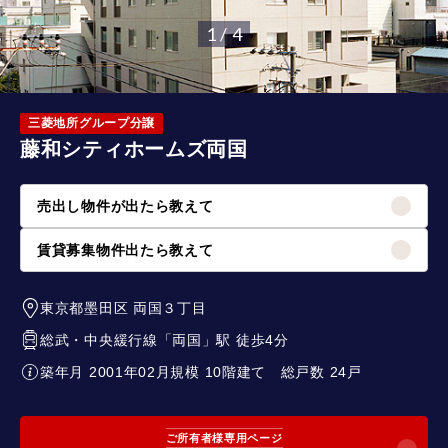
1 / 4
三菱地所グループ分譲
藤和シティホームズ両国
売出し物件が出たら教えて
賃貸募集物件出たら教えて
東京都墨田区
両国３丁目
総武・中央緩行線
「
両国
」駅 徒歩4分
築年月 2001年02月
規模 10階建て
総戸数 24戸
ご所有者様専用ページ