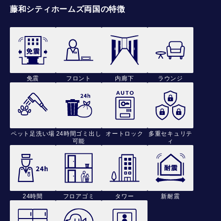
藤和シティホームズ両国の特徴
免震
フロント
内廊下
ラウンジ
ペット足洗い場
24時間ゴミ出し
オートロック
多重セキュリテ
可能
ィ
24時間
フロアゴミ
タワー
新耐震