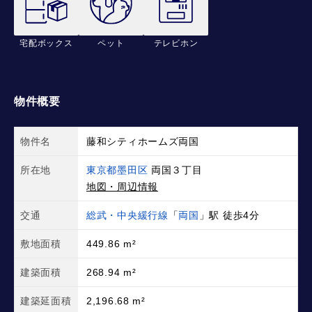
宅配ボックス
ペット
テレビホン
物件概要
物件名
藤和シティホームズ両国
所在地
東京都墨田区
両国３丁目
地図・周辺情報
交通
総武・中央緩行線
「
両国
」駅 徒歩4分
敷地面積
449.86 m²
建築面積
268.94 m²
建築延面積
2,196.68 m²