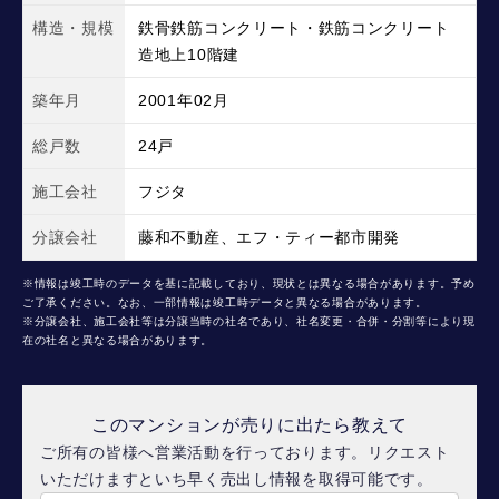
構造・規模
鉄骨鉄筋コンクリート・鉄筋コンクリート
造地上10階建
築年月
2001年02月
総戸数
24戸
施工会社
フジタ
分譲会社
藤和不動産、エフ・ティー都市開発
※情報は竣工時のデータを基に記載しており、現状とは異なる場合があります。予め
ご了承ください。なお、一部情報は竣工時データと異なる場合があります。
※分譲会社、施工会社等は分譲当時の社名であり、社名変更・合併・分割等により現
在の社名と異なる場合があります。
このマンションが売りに出たら教えて
ご所有の皆様へ営業活動を行っております。リクエスト
いただけますといち早く売出し情報を取得可能です。