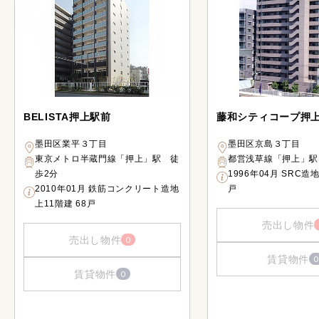
BELISTA押上駅前
藤和シティコープ押
墨田区業平３丁目
墨田区京島３丁目
東京メトロ半蔵門線「押上」駅 徒
都営浅草線「押上」駅
歩2分
1996年04月 SRC造
2010年01月 鉄筋コンクリート造地
戸
上11階建 68戸
売出し物件
売出し物件
0
賃貸物件
0
賃貸物件
0