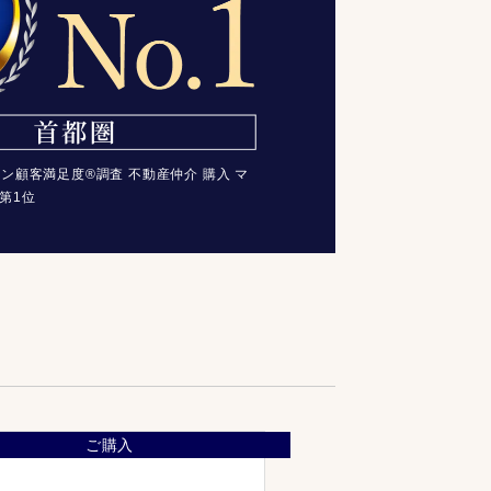
コン顧客満足度®調査 不動産仲介 購入 マ
第1位
ご購入