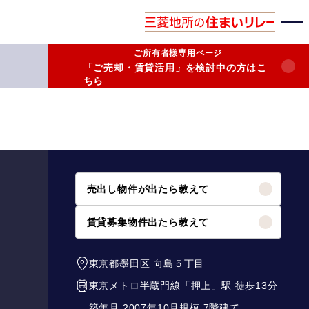
ご所有者様
専用ページ
「ご売却・賃貸活用」を検討中の方はこ
ちら
売出し物件が出たら教えて
賃貸募集物件出たら教えて
東京都墨田区
向島５丁目
東京メトロ半蔵門線
「
押上
」駅 徒歩13分
築年月 2007年10月
規模 7階建て