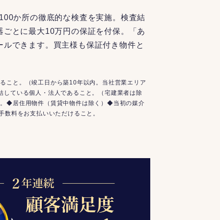
100か所の徹底的な検査を実施。検査結
器ごとに最大10万円の保証を付保。「あ
ールできます。買主様も保証付き物件と
ること。（竣工日から築10年以内。当社営業エリア
結している個人・法人であること。（宅建業者は除
と。◆居住用物件（賃貸中物件は除く）◆当初の媒介
介手数料をお支払いいただけること。