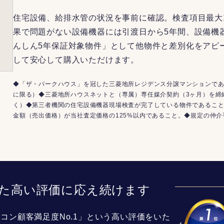
住宅設備、給排水管の状況を事前に確認。検査項目最大
果で問題がない設備機器には引渡日から5年間、設備機
んしん5年保証対象物件」として他物件と差別化をアピ
して安心して購入いただけます。
◆「ザ・パークハウス」を冠した三菱地所レジデンス分譲マンションであ
に限る）◆三菱地所ハウスネットと（専属）専任媒介契約（3ヶ月）を締
く）◆第三者機関の住宅設備機器現場検査が完了している物件であるこ
金額（売出価格）が当社査定価格の125%以内であること。◆規定の仲
た高い評価に応え続けます
コン顧客満足度No.1」という高い評価をいた