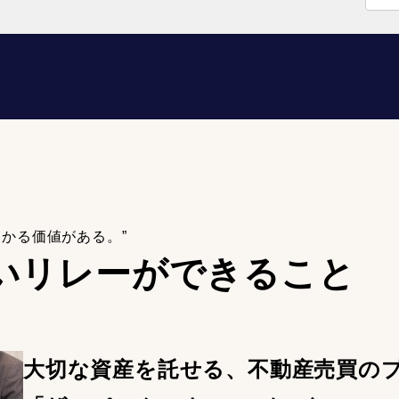
わかる価値がある。”
いリレーが
できること
大切な資産を託せる、不動産売買の