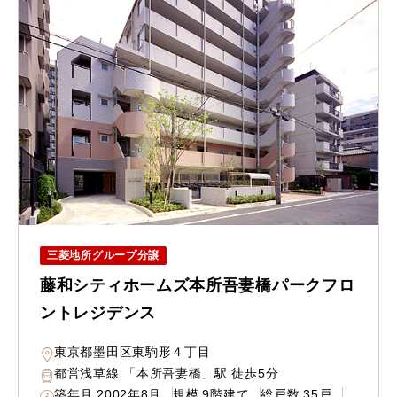
三菱地所グループ分譲
藤和シティホームズ本所吾妻橋パークフロ
ントレジデンス
東京都墨田区東駒形４丁目
都営浅草線 「本所吾妻橋」駅 徒歩5分
築年月
2002年8月
規模
9階建て
総戸数
35戸