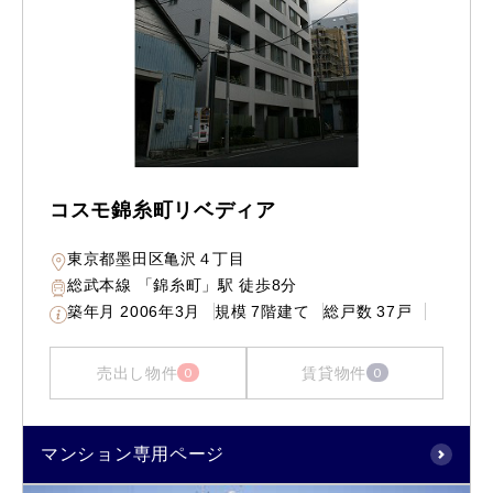
コスモ錦糸町リベディア
東京都墨田区亀沢４丁目
総武本線 「錦糸町」駅 徒歩8分
築年月
2006年3月
規模
7階建て
総戸数
37戸
売出し物件
賃貸物件
0
0
マンション専用ページ