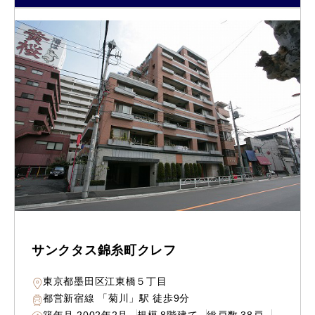
サンクタス錦糸町クレフ
東京都墨田区江東橋５丁目
都営新宿線 「菊川」駅 徒歩9分
築年月
2002年2月
規模
8階建て
総戸数
38戸