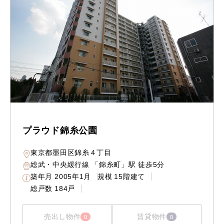
プラウド錦糸公園
東京都墨田区錦糸４丁目
総武・中央緩行線 「錦糸町」駅 徒歩5分
築年月
2005年1月
規模
15階建て
総戸数
184戸
売出し物件
賃貸物件
0
0