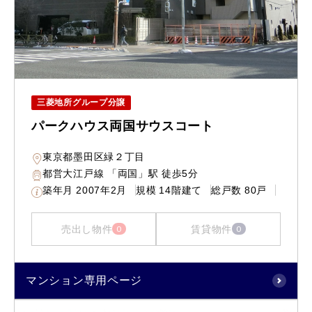
三菱地所グループ分譲
パークハウス両国サウスコート
東京都墨田区緑２丁目
都営大江戸線 「両国」駅 徒歩5分
築年月
2007年2月
規模
14階建て
総戸数
80戸
売出し物件
賃貸物件
0
0
マンション専用ページ