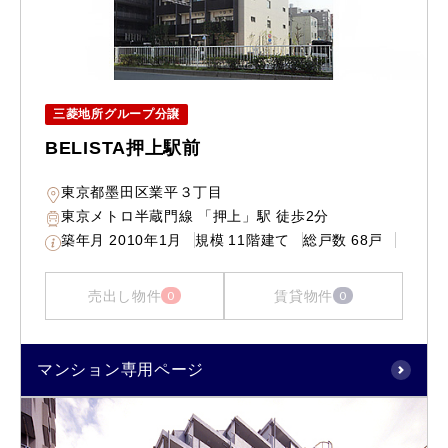
三菱地所グループ分譲
BELISTA押上駅前
東京都墨田区業平３丁目
東京メトロ半蔵門線 「押上」駅 徒歩2分
築年月
2010年1月
規模
11階建て
総戸数
68戸
売出し物件
賃貸物件
0
0
マンション専用ページ