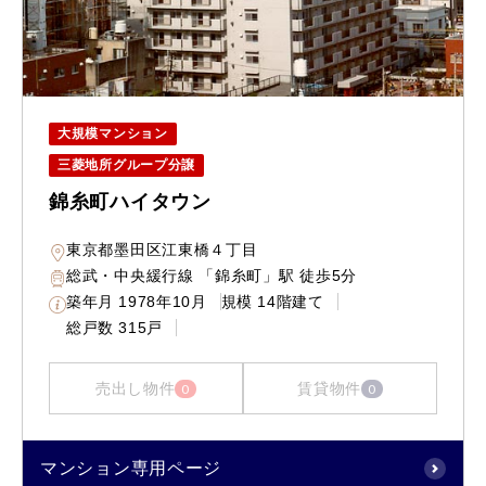
大規模マンション
三菱地所グループ分譲
錦糸町ハイタウン
東京都墨田区江東橋４丁目
総武・中央緩行線 「錦糸町」駅 徒歩5分
築年月
1978年10月
規模
14階建て
総戸数
315戸
売出し物件
賃貸物件
0
0
マンション専用ページ