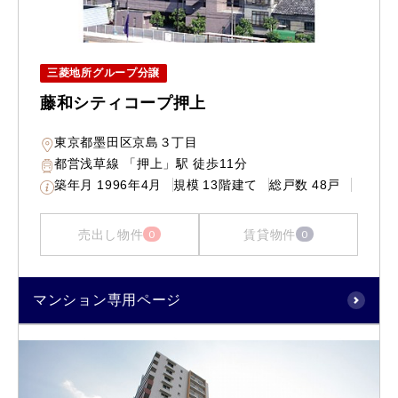
三菱地所グループ分譲
藤和シティコープ押上
東京都墨田区京島３丁目
都営浅草線 「押上」駅 徒歩11分
築年月
1996年4月
規模
13階建て
総戸数
48戸
売出し物件
賃貸物件
0
0
マンション専用ページ