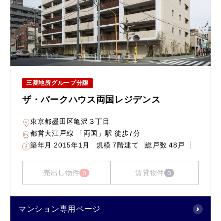
三菱地所グループ分譲
ザ・パークハウス両国レジデンス
東京都墨田区亀沢３丁目
都営大江戸線 「両国」駅 徒歩7分
築年月
2015年1月
規模
7階建て
総戸数
48戸
売出し物件
賃貸物件
0
0
マンション専用ページ