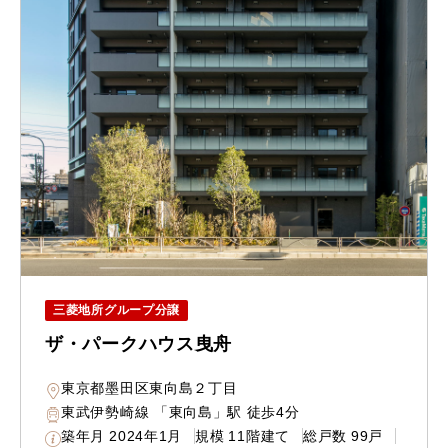
三菱地所グループ分譲
ザ・パークハウス曳舟
東京都墨田区東向島２丁目
東武伊勢崎線 「東向島」駅 徒歩4分
築年月
2024年1月
規模
11階建て
総戸数
99戸