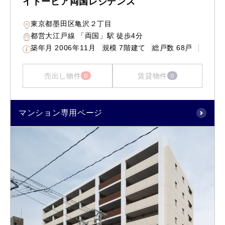
イトーピア両国レジデンス
東京都墨田区亀沢２丁目
都営大江戸線 「両国」駅 徒歩4分
築年月
2006年11月
規模
7階建て
総戸数
68戸
売出し物件
賃貸物件
0
0
マンション専用ページ