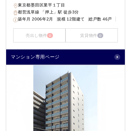
東京都墨田区業平１丁目
都営浅草線 「押上」駅 徒歩3分
築年月
2006年2月
規模
12階建て
総戸数
46戸
売出し物件
賃貸物件
0
0
マンション専用ページ