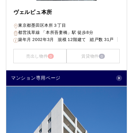
ヴェルビュ本所
東京都墨田区本所３丁目
都営浅草線 「本所吾妻橋」駅 徒歩8分
築年月
2002年3月
規模
12階建て
総戸数
31戸
売出し物件
賃貸物件
0
0
マンション専用ページ