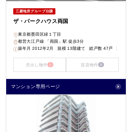
三菱地所グループ分譲
ザ・パークハウス両国
東京都墨田区緑１丁目
都営大江戸線 「両国」駅 徒歩3分
築年月
2012年2月
規模
13階建て
総戸数
47戸
売出し物件
賃貸物件
0
0
マンション専用ページ