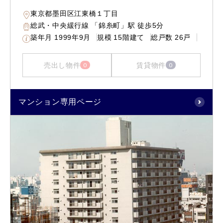
東京都墨田区江東橋１丁目
総武・中央緩行線 「錦糸町」駅 徒歩5分
築年月
1999年9月
規模
15階建て
総戸数
26戸
売出し物件
賃貸物件
0
0
マンション専用ページ