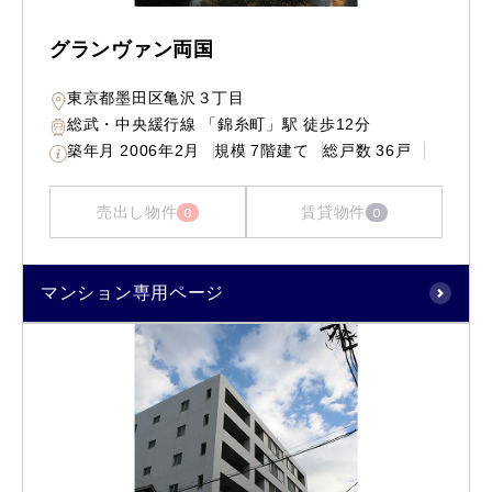
グランヴァン両国
東京都墨田区亀沢３丁目
総武・中央緩行線 「錦糸町」駅 徒歩12分
築年月
2006年2月
規模
7階建て
総戸数
36戸
売出し物件
賃貸物件
0
0
マンション専用ページ