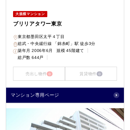
大規模マンション
ブリリアタワー東京
東京都墨田区太平４丁目
総武・中央緩行線 「錦糸町」駅 徒歩3分
築年月
2006年6月
規模
45階建て
総戸数
644戸
売出し物件
賃貸物件
0
0
マンション専用ページ