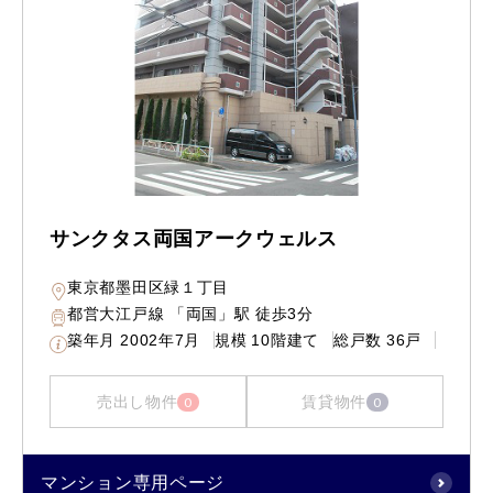
サンクタス両国アークウェルス
東京都墨田区緑１丁目
都営大江戸線 「両国」駅 徒歩3分
築年月
2002年7月
規模
10階建て
総戸数
36戸
売出し物件
賃貸物件
0
0
マンション専用ページ