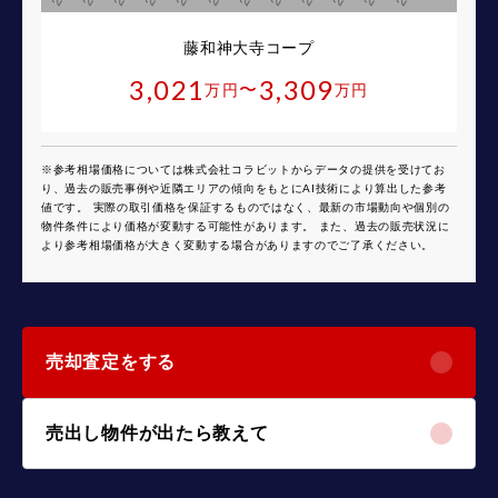
藤和神大寺コープ
3,021
3,309
〜
万円
万円
※参考相場価格については株式会社コラビットからデータの提供を受けてお
り、過去の販売事例や近隣エリアの傾向をもとにAI技術により算出した参考
値です。 実際の取引価格を保証するものではなく、最新の市場動向や個別の
物件条件により価格が変動する可能性があります。 また、過去の販売状況に
より参考相場価格が大きく変動する場合がありますのでご了承ください。
売却査定をする
売出し物件が出たら教えて