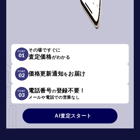
その場ですぐに
POINT
01
査定価格
がわかる
POINT
価格更新通知
お届け
を
02
電話番号
登録不要！
の
POINT
03
メールや電話での営業なし
AI査定スタート