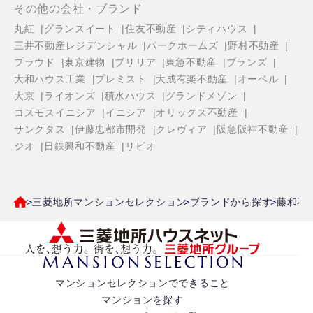
その他の会社・ブランド
丸紅
グランスイート
住友不動産
シティハウス
三井不動産レジデンシャル
パークホームズ
野村不動産
プラウド
東京建物
ブリリア
東急不動産
ブランズ
大和ハウス工業
プレミスト
大成有楽不動産
オーベル
大京
ライオンズ
積水ハウス
グランドメゾン
コスモスイニシア
イニシア
オリックス不動産
サンクタス
伊藤忠都市開発
クレヴィア
阪急阪神不動産
ジオ
日鉄興和不動産
リビオ
三菱地所マンションセレクション
ブランドから探す
藤和不
マンションセレクションでできること
マンションを探す