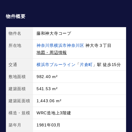
物件概要
物件名
藤和神大寺コープ
所在地
神奈川県横浜市神奈川区
神大寺３丁目
地図・周辺情報
交通
横浜市ブルーライン
「
片倉町
」駅 徒歩15分
敷地面積
982.40 m²
建築面積
541.53 m²
建築延面積
1,443.06 m²
構造・規模
WRC造地上3階建
築年月
1981年03月