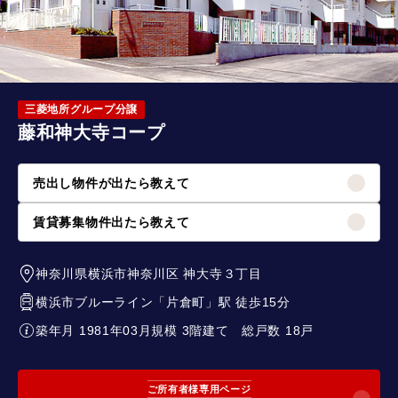
三菱地所グループ分譲
藤和神大寺コープ
売出し物件が出たら教えて
賃貸募集物件出たら教えて
神奈川県横浜市神奈川区
神大寺３丁目
横浜市ブルーライン
「
片倉町
」駅 徒歩15分
築年月 1981年03月
規模 3階建て
総戸数 18戸
ご所有者様専用ページ