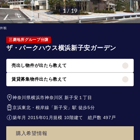
1 / 19
外観
三菱地所グループ分譲
ザ・パークハウス横浜新子安ガーデン
売出し物件が出たら教えて
賃貸募集物件出たら教えて
神奈川県横浜市神奈川区
新子安１丁目
京浜東北・根岸線
「
新子安
」駅 徒歩5分
築年月 2015年01月
規模 10階建て
総戸数 497戸
購入希望情報