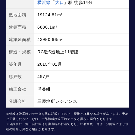
横浜線
「
大口
」駅 徒歩14分
敷地面積
19124.81m²
建築面積
6880.1m²
建築延面積
43950.66m²
構造・規模
RC造S造地上11階建
築年月
2015年01月
総戸数
497戸
施工会社
熊谷組
分譲会社
三菱地所レジデンス
※情報は竣工時のデータを基に記載しており、現状とは異なる場合があります。予め
ご了承ください。なお、一部情報は竣工時データと異なる場合があります。
※分譲会社、施工会社等は分譲当時の社名であり、社名変更・合併・分割等により現
在の社名と異なる場合があります。