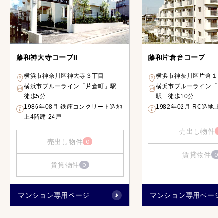
藤和神大寺コープII
藤和片倉台コープ
横浜市神奈川区神大寺３丁目
横浜市神奈川区片倉１
横浜市ブルーライン「片倉町」駅
横浜市ブルーライン「
徒歩5分
駅 徒歩10分
1986年08月 鉄筋コンクリート造地
1982年02月 RC造地
上4階建 24戸
売出し物件
売出し物件
0
賃貸物件
0
賃貸物件
0
マンション専用ページ
マンション専用ペー