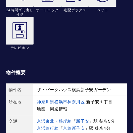
24時間ゴミ出し
オートロック
宅配ボックス
ペット
可能
テレビホン
物件概要
物件名
ザ・パークハウス横浜新子安ガーデン
所在地
神奈川県横浜市神奈川区
新子安１丁目
地図・周辺情報
交通
京浜東北・根岸線
「
新子安
」駅 徒歩5分
京浜急行線
「
京急新子安
」駅 徒歩4分