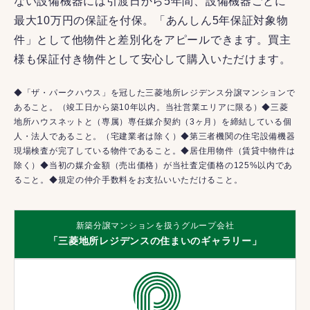
ない設備機器には引渡日から5年間、設備機器ごとに
最大10万円の保証を付保。「あんしん5年保証対象物
件」として他物件と差別化をアピールできます。買主
様も保証付き物件として安心して購入いただけます。
◆「ザ・パークハウス」を冠した三菱地所レジデンス分譲マンションで
あること。（竣工日から築10年以内。当社営業エリアに限る）◆三菱
地所ハウスネットと（専属）専任媒介契約（3ヶ月）を締結している個
人・法人であること。（宅建業者は除く）◆第三者機関の住宅設備機器
現場検査が完了している物件であること。◆居住用物件（賃貸中物件は
除く）◆当初の媒介金額（売出価格）が当社査定価格の125%以内であ
ること。◆規定の仲介手数料をお支払いいただけること。
新築分譲マンションを扱うグループ会社
「三菱地所レジデンスの住まいのギャラリー」