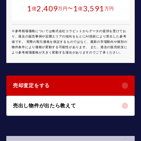
1
2,409
1
3,591
〜
億
万円
億
万円
※参考相場価格については株式会社コラビットからデータの提供を受けてお
り、過去の販売事例や近隣エリアの傾向をもとにAI技術により算出した参考
値です。 実際の取引価格を保証するものではなく、最新の市場動向や個別の
物件条件により価格が変動する可能性があります。 また、過去の販売状況に
より参考相場価格が大きく変動する場合がありますのでご了承ください。
売却査定をする
売出し物件が出たら教えて