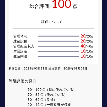
100
総合評価
点
評価について
20
管理体制
/
20
点
20
建築設備
/
20
点
40
管理組合収支
/
40
点
10
耐震診断
/
10
点
10
生活関連
/
10
点
初回公開：2023年03月31日 最終更新：2026年08月08日
等級評価の見方
90～100点（特に優れている）
70～89点（優れている）
50～69点（良好）
20～49点（一部改善が必要）