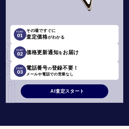
その場ですぐに
POINT
01
査定価格
がわかる
POINT
価格更新通知
お届け
を
02
電話番号
登録不要！
の
POINT
03
メールや電話での営業なし
AI査定スタート