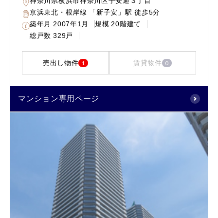
神奈川県横浜市神奈川区子安通３丁目
京浜東北・根岸線 「新子安」駅 徒歩5分
築年月
2007年1月
規模
20階建て
総戸数
329戸
売出し物件
賃貸物件
1
0
マンション専用ページ