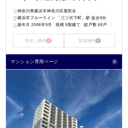
神奈川県横浜市神奈川区栗田谷
横浜市ブルーライン 「三ツ沢下町」駅 徒歩9分
築年月
2006年9月
規模
5階建て
総戸数
68戸
売出し物件
賃貸物件
0
0
マンション専用ページ