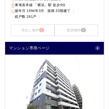
東海道本線 「横浜」駅 徒歩9分
築年月
1994年3月
規模
33階建て
総戸数
281戸
売出し物件
賃貸物件
0
0
マンション専用ページ