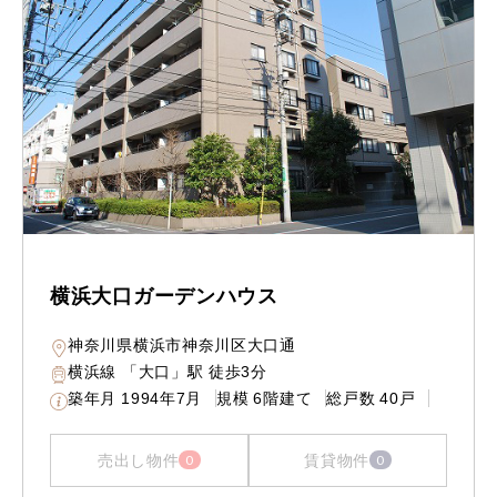
横浜大口ガーデンハウス
神奈川県横浜市神奈川区大口通
横浜線 「大口」駅 徒歩3分
築年月
1994年7月
規模
6階建て
総戸数
40戸
売出し物件
賃貸物件
0
0