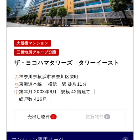
大規模マンション
三菱地所グループ分譲
ザ・ヨコハマタワーズ タワーイースト
神奈川県横浜市神奈川区栄町
東海道本線 「横浜」駅 徒歩11分
築年月
2003年9月
規模
42階建て
総戸数
416戸
売出し物件
賃貸物件
2
0
マンション専用ページ