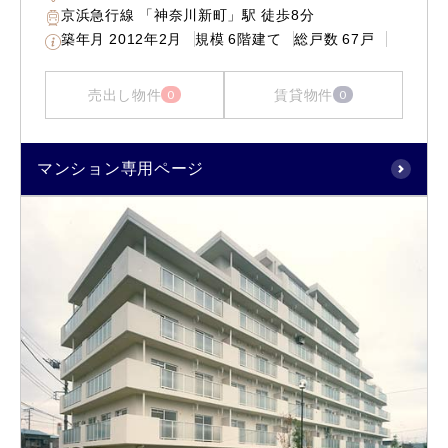
京浜急行線 「神奈川新町」駅 徒歩8分
築年月
2012年2月
規模
6階建て
総戸数
67戸
売出し物件
賃貸物件
0
0
マンション専用ページ