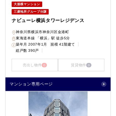
大規模マンション
三菱地所グループ分譲
ナビューレ横浜タワーレジデンス
神奈川県横浜市神奈川区金港町
東海道本線 「横浜」駅 徒歩5分
築年月
2007年1月
規模
41階建て
総戸数
390戸
売出し物件
賃貸物件
0
0
マンション専用ページ