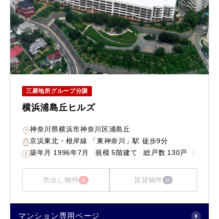
三菱地所グループ分譲
横浜浦島丘ヒルズ
神奈川県横浜市神奈川区浦島丘
京浜東北・根岸線 「東神奈川」駅 徒歩9分
築年月
1996年7月
規模
5階建て
総戸数
130戸
売出し物件
賃貸物件
0
0
マンション専用ページ