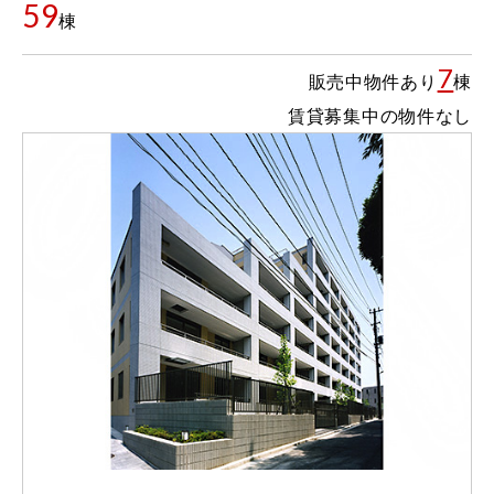
59
棟
7
販売中物件あり
棟
賃貸募集中の物件なし