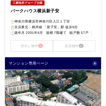
三菱地所グループ分譲
パークハウス横浜新子安
神奈川県横浜市神奈川区入江１丁目
京浜東北・根岸線 「新子安」駅 徒歩6分
築年月
2001年6月
規模
7階建て
総戸数
57戸
売出し物件
賃貸物件
0
0
マンション専用ページ