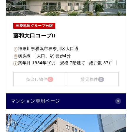
三菱地所グループ分譲
藤和大口コープII
神奈川県横浜市神奈川区大口通
横浜線 「大口」駅 徒歩4分
築年月
1984年10月
規模
7階建て
総戸数
87戸
売出し物件
賃貸物件
0
0
マンション専用ページ