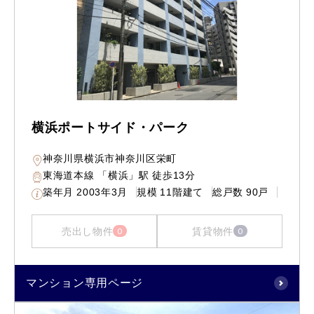
横浜ポートサイド・パーク
神奈川県横浜市神奈川区栄町
東海道本線 「横浜」駅 徒歩13分
築年月
2003年3月
規模
11階建て
総戸数
90戸
売出し物件
賃貸物件
0
0
マンション専用ページ