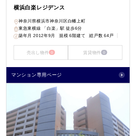
横浜白楽レジデンス
神奈川県横浜市神奈川区白幡上町
東急東横線 「白楽」駅 徒歩6分
築年月
2012年9月
規模
6階建て
総戸数
64戸
売出し物件
賃貸物件
0
0
マンション専用ページ