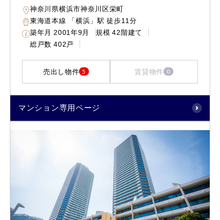
神奈川県横浜市神奈川区栄町
東海道本線 「横浜」駅 徒歩11分
築年月
2001年9月
規模
42階建て
総戸数
402戸
売出し物件
賃貸物件
5
0
マンション専用ページ