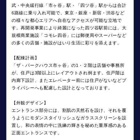
武・中央緩行線「市ヶ谷」駅・「四ツ谷」駅からは合計
6路線に乗り入れ可能で、東京・銀座・新宿・渋谷など
の様々な都心エリアへ自在なアクセスが可能な立地で
す。再開発事業により綺麗になった四ツ谷駅前には、大
規模商業施設「コモレ四谷」には郵便局やスーパーなど
の多くの店舗・施設がはいり生活に彩りを添えます。
【配棟計画】
「ザ・パークハウス市ヶ谷」の1・２階は店舗や事務所
が、住戸は3階以上にレイアウトされ例ます。住戸階は
内廊下設計、またエレベーター前には住戸がないなどプ
ライバシーへも配慮した設計となっております。
【外観デザイン】
エントランス部分には、割肌の天然石を設け、それを覆
うようにモダンスタイリッシュなガラススクリーンを設
置し、和の表情の中に洗練の輝きを秘めた重厚感のある
正面エントランスです。