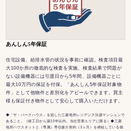
あんしん5年保証
住宅設備、給排水管の状況を事前に確認。検査項目最
大100か所の徹底的な検査を実施。検査結果で問題が
ない設備機器には引渡日から5年間、設備機器ごとに
最大10万円の保証を付保。「あんしん5年保証対象物
件」として他物件と差別化をアピールできます。買主
様も保証付き物件として安心して購入いただけます。
◆「ザ・パークハウス」を冠した三菱地所レジデンス分譲マンションで
あること。（竣工日から築10年以内。当社営業エリアに限る）◆三菱
地所ハウスネットと（専属）専任媒介契約（3ヶ月）を締結している個