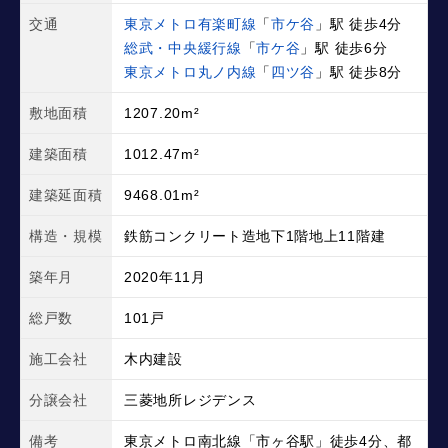
交通
東京メトロ有楽町線
「
市ケ谷
」駅 徒歩4分
総武・中央緩行線
「
市ケ谷
」駅 徒歩6分
東京メトロ丸ノ内線
「
四ツ谷
」駅 徒歩8分
敷地面積
1207.20m²
建築面積
1012.47m²
建築延面積
9468.01m²
構造・規模
鉄筋コンクリート造地下1階地上11階建
築年月
2020年11月
総戸数
101戸
施工会社
木内建設
分譲会社
三菱地所レジデンス
備考
東京メトロ南北線「市ヶ谷駅」徒歩4分、都