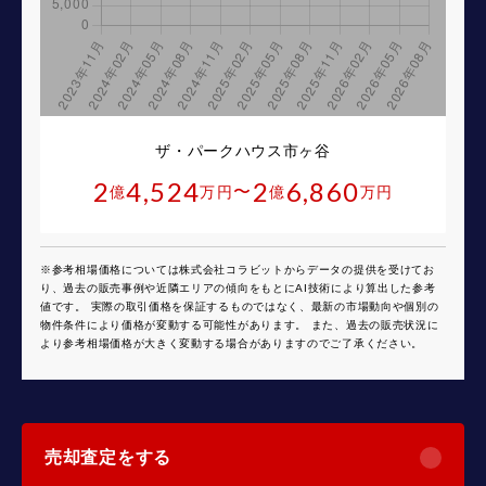
ザ・パークハウス市ヶ谷
2
4,524
2
6,860
〜
億
万円
億
万円
※参考相場価格については株式会社コラビットからデータの提供を受けてお
り、過去の販売事例や近隣エリアの傾向をもとにAI技術により算出した参考
値です。 実際の取引価格を保証するものではなく、最新の市場動向や個別の
物件条件により価格が変動する可能性があります。 また、過去の販売状況に
より参考相場価格が大きく変動する場合がありますのでご了承ください。
売却査定をする