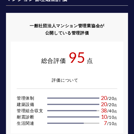
一般社団法人マンション管理業協会が
公開している管理評価
95
総合評価
点
評価について
20
管理体制
/
20
点
20
建築設備
/
20
点
38
管理組合収支
/
40
点
10
耐震診断
/
10
点
7
生活関連
/
10
点