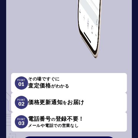
その場ですぐに
POINT
01
査定価格
がわかる
POINT
価格更新通知
お届け
を
02
電話番号
登録不要！
の
POINT
03
メールや電話での営業なし