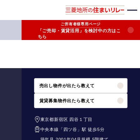
ご所有者様
専用ページ
「ご売却・賃貸活用」を検討中の方はこ
ちら
売出し物件が出たら教えて
賃貸募集物件出たら教えて
東京都新宿区
四谷１丁目
中央本線
「
四ツ谷
」駅 徒歩5分
築年月 2001年04月
規模 5階建て