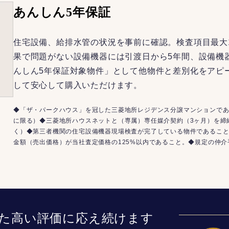
あんしん5年保証
住宅設備、給排水管の状況を事前に確認。検査項目最大
果で問題がない設備機器には引渡日から5年間、設備機
んしん5年保証対象物件」として他物件と差別化をアピ
して安心して購入いただけます。
◆「ザ・パークハウス」を冠した三菱地所レジデンス分譲マンションであ
に限る）◆三菱地所ハウスネットと（専属）専任媒介契約（3ヶ月）を締
く）◆第三者機関の住宅設備機器現場検査が完了している物件であるこ
金額（売出価格）が当社査定価格の125%以内であること。◆規定の仲
た高い評価に応え続けます