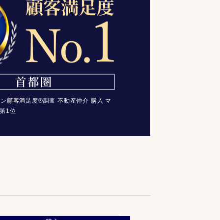
コン顧客満足度®調査 不動産仲介 購入 マ
第1位