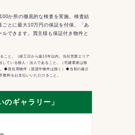
100か所の徹底的な検査を実施。検査結
器ごとに最大10万円の保証を付保。「あ
ールできます。買主様も保証付き物件と
ること。（竣工日から築10年以内。当社営業エリア
結している個人・法人であること。（宅建業者は除
と。◆居住用物件（賃貸中物件は除く）◆当初の媒介
介手数料をお支払いいただけること。
いのギャラリー」