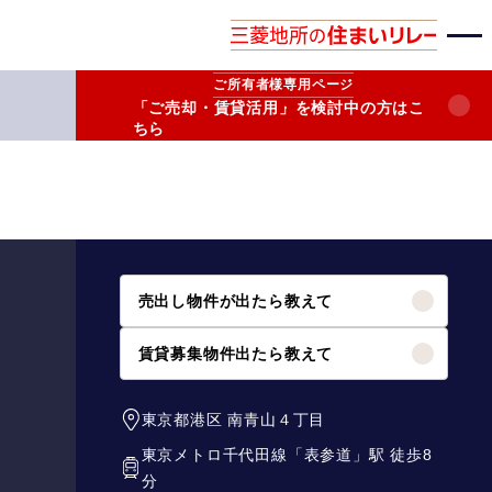
ご所有者様
専用ページ
「ご売却・賃貸活用」を検討中の方はこ
ちら
売出し物件が出たら教えて
賃貸募集物件出たら教えて
東京都港区
南青山４丁目
東京メトロ千代田線
「
表参道
」駅 徒歩8
分