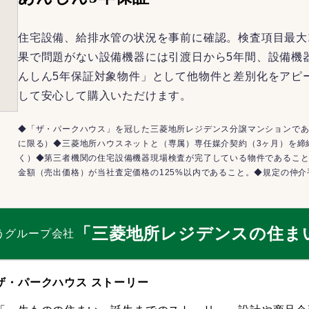
住宅設備、給排水管の状況を事前に確認。検査項目最大
果で問題がない設備機器には引渡日から5年間、設備機
んしん5年保証対象物件」として他物件と差別化をアピ
して安心して購入いただけます。
◆「ザ・パークハウス」を冠した三菱地所レジデンス分譲マンションであ
に限る）◆三菱地所ハウスネットと（専属）専任媒介契約（3ヶ月）を締
く）◆第三者機関の住宅設備機器現場検査が完了している物件であるこ
金額（売出価格）が当社査定価格の125%以内であること。◆規定の仲
「三菱地所レジデンスの住ま
うグループ会社
ザ・パークハウス ストーリー