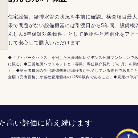
住宅設備、給排水管の状況を事前に確認。検査項目最大
果で問題がない設備機器には引渡日から5年間、設備機
んしん5年保証対象物件」として他物件と差別化をアピ
して安心して購入いただけます。
◆「ザ・パークハウス」を冠した三菱地所レジデンス分譲マンションであ
に限る）◆三菱地所ハウスネットと（専属）専任媒介契約（3ヶ月）を締
く）◆第三者機関の住宅設備機器現場検査が完了している物件であるこ
金額（売出価格）が当社査定価格の125%以内であること。◆規定の仲
た高い評価に応え続けます