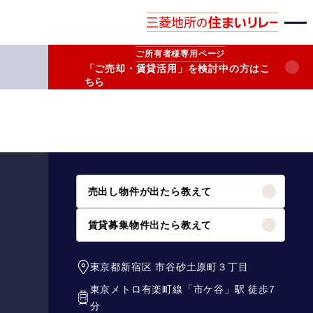
ご所有者様
専用ページ
「ご売却・賃貸活用」を検討中の方はこ
ちら
売出し物件が出たら教えて
賃貸募集物件出たら教えて
東京都新宿区
市谷砂土原町３丁目
東京メトロ有楽町線
「
市ケ谷
」駅 徒歩7
分