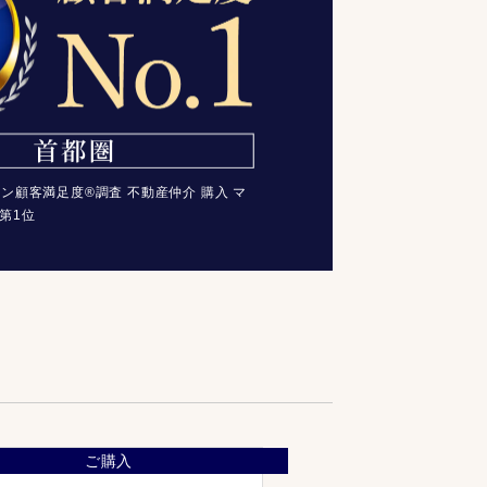
コン顧客満足度®調査 不動産仲介 購入 マ
第1位
ご購入