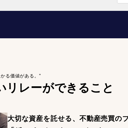
わかる価値がある。”
いリレーが
できること
大切な資産を託せる、不動産売買の