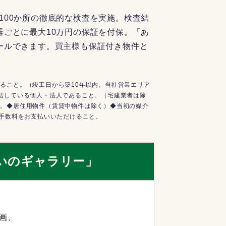
100か所の徹底的な検査を実施。検査結
器ごとに最大10万円の保証を付保。「あ
ールできます。買主様も保証付き物件と
ること。（竣工日から築10年以内。当社営業エリア
結している個人・法人であること。（宅建業者は除
と。◆居住用物件（賃貸中物件は除く）◆当初の媒介
介手数料をお支払いいただけること。
いのギャラリー」
画、