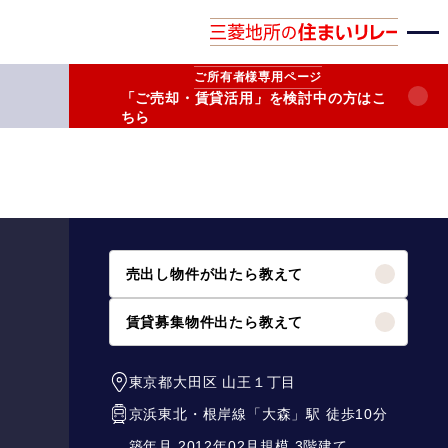
ご所有者様
専用ページ
「ご売却・賃貸活用」を検討中の方はこ
ちら
売出し物件が出たら教えて
賃貸募集物件出たら教えて
東京都大田区
山王１丁目
京浜東北・根岸線
「
大森
」駅 徒歩10分
築年月 2012年02月
規模 3階建て