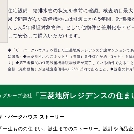
住宅設備、給排水管の状況を事前に確認。検査項目最大
果で問題がない設備機器には引渡日から5年間、設備機
んしん5年保証対象物件」として他物件と差別化をアピ
して安心して購入いただけます。
◆「ザ・パークハウス」を冠した三菱地所レジデンス分譲マンションであ
に限る）◆三菱地所ハウスネットと（専属）専任媒介契約（3ヶ月）を締
く）◆第三者機関の住宅設備機器現場検査が完了している物件であるこ
金額（売出価格）が当社査定価格の125%以内であること。◆規定の仲
「三菱地所レジデンスの住ま
うグループ会社
ザ・パークハウス ストーリー
「一生ものの住まい」誕生までのストーリー。設計や商品企