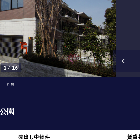
1 / 16
外観
公園
売出し中物件
賃貸